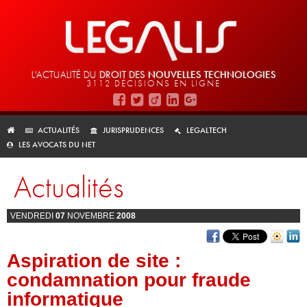
L'ACTUALITÉ DU
DROIT DES
NOUVELLES TECHNOLOGIES
3112 DÉCISIONS EN LIGNE
ACTUALITÉS
JURISPRUDENCES
LEGALTECH
LES AVOCATS DU NET
Actualités
VENDREDI
07
NOVEMBRE
2008
Aspiration de site :
condamnation pour fraude
informatique