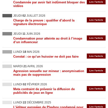
Condamnée par avoir fait indûment bloquer des
Lire l'article
vidéos
JEUDI
02
JUILLET 2026
Charge de la preuve : qualifier d’abord la
Lire l'article
signature électronique
JEUDI
11
JUIN 2026
Condamnation pour atteinte au droit à l’image
Lire l'article
d’un influenceur
LUNDI
18
MAI 2026
Constat : ce qu’un huissier ne doit pas faire
Lire l'article
MARDI
21
AVRIL 2026
Agression sexuelle sur mineur : anonymisation
Lire l'article
mais pas de suppression
LUNDI
02
FÉVRIER 2026
Meta contraint de prévenir la diffusion de
Lire l'article
publicités de jeux en ligne
LUNDI
22
DÉCEMBRE 2025
L’éditeur européen de Playboy condamné pour
Lire l'article