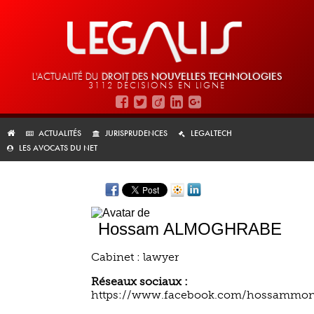
L'ACTUALITÉ DU
DROIT DES
NOUVELLES TECHNOLOGIES
3112 DÉCISIONS EN LIGNE
ACTUALITÉS
JURISPRUDENCES
LEGALTECH
LES AVOCATS DU NET
Hossam ALMOGHRABE
Cabinet : lawyer
Réseaux sociaux :
https://www.facebook.com/hossammo