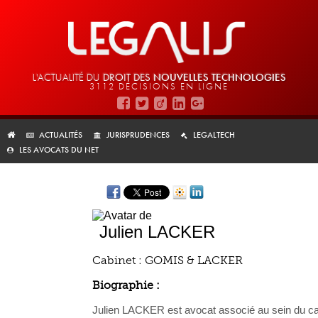
L'ACTUALITÉ DU
DROIT DES
NOUVELLES TECHNOLOGIES
3112 DÉCISIONS EN LIGNE
ACTUALITÉS
JURISPRUDENCES
LEGALTECH
LES AVOCATS DU NET
Julien LACKER
Cabinet : GOMIS & LACKER
Biographie :
Julien LACKER est avocat associé au sein du cab