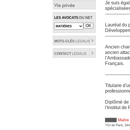
Je suis égal
Vie privée
spécialisées
-----------------
LES AVOCATS
DU NET
Lauréat du p
Développeme
-----------------
MOTS-CLÉS
LEGALIS
Ancien charg
ancien atta
CONTACT
LEGALIS
l'Ambassade
Français.
-----------------
Titulaire d'
professionne
Diplômé de l
l'Institut d
Maître
TGI de Paris, 5è