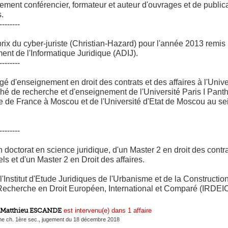
ement conférencier, formateur et auteur d'ouvrages et de publi
.
--------
rix du cyber-juriste (Christian-Hazard) pour l'année 2013 remis 
nt de l'Informatique Juridique (ADIJ).
--------
é d'enseignement en droit des contrats et des affaires à l'Unive
ché de recherche et d'enseignement de l'Université Paris I Pa
 de France à Moscou et de l'Université d'Etat de Moscou au sei
--------
un doctorat en science juridique, d'un Master 2 en droit des contr
ls et d'un Master 2 en Droit des affaires.
'Institut d'Etude Juridiques de l'Urbanisme et de la Construct
e Recherche en Droit Européen, International et Comparé (IRDEIC
Matthieu ESCANDE
est intervenu(e) dans 1 affaire
me ch. 1ère sec., jugement du 18 décembre 2018