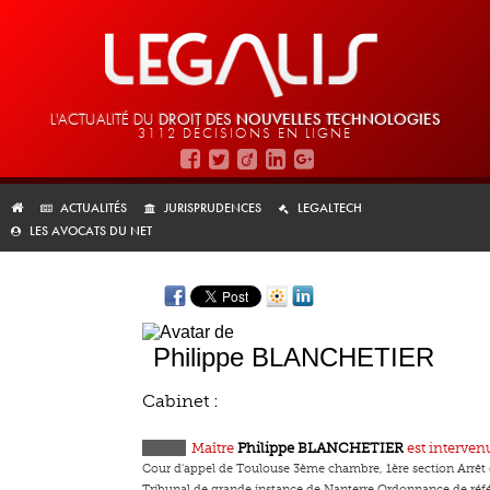
L'ACTUALITÉ DU
DROIT DES
NOUVELLES TECHNOLOGIES
3112 DÉCISIONS EN LIGNE
ACTUALITÉS
JURISPRUDENCES
LEGALTECH
LES AVOCATS DU NET
Philippe BLANCHETIER
Cabinet :
Maître
Philippe BLANCHETIER
est intervenu
Cour d'appel de Toulouse 3ème chambre, 1ère section Arrêt d
Tribunal de grande instance de Nanterre Ordonnance de ré