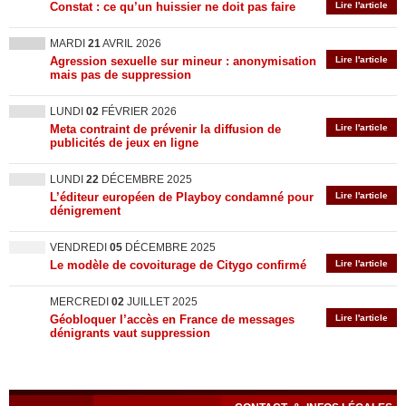
Constat : ce qu’un huissier ne doit pas faire
Lire l'article
MARDI
21
AVRIL 2026
Agression sexuelle sur mineur : anonymisation
Lire l'article
mais pas de suppression
LUNDI
02
FÉVRIER 2026
Meta contraint de prévenir la diffusion de
Lire l'article
publicités de jeux en ligne
LUNDI
22
DÉCEMBRE 2025
L’éditeur européen de Playboy condamné pour
Lire l'article
dénigrement
VENDREDI
05
DÉCEMBRE 2025
Le modèle de covoiturage de Citygo confirmé
Lire l'article
MERCREDI
02
JUILLET 2025
Géobloquer l’accès en France de messages
Lire l'article
dénigrants vaut suppression