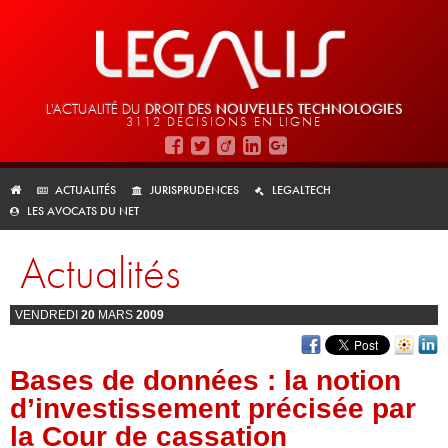
L'ACTUALITÉ DU
DROIT DES
NOUVELLES TECHNOLOGIES
3112 DÉCISIONS EN LIGNE
ACTUALITÉS
JURISPRUDENCES
LEGALTECH
LES AVOCATS DU NET
Actualités
VENDREDI
20
MARS
2009
Bases de données : la notion
d’investissement précisée par
la Cour de cassation