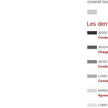
orienté le
Les dern
JEUDI
Condam
JEUDI
Charge
JEUDI
Condam
LUNDI
Consta
MARD
Agress
LUNDI