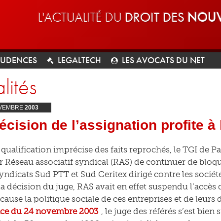
L'ACTUALITÉ DU
DROIT DES
NOUV
RUDENCES
LEGALTECH
LES AVOCATS DU NET
lités
VEMBRE
2003
écision de l’assignation profite 
 qualification imprécise des faits reprochés, le TGI de P
r Réseau associatif syndical (RAS) de continuer de bloque
syndicats Sud PTT et Sud Ceritex dirigé contre les sociét
la décision du juge, RAS avait en effet suspendu l’accè
cause la politique sociale de ces entreprises et de leurs
ce du 24 novembre 2003
, le juge des référés s’est bien s