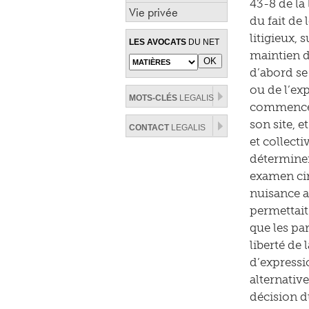
43-8 de la
Vie privée
du fait de
litigieux, 
LES AVOCATS
DU NET
maintien de
d’abord se
ou de l’ex
MOTS-CLÉS
LEGALIS
commencé p
son site, e
CONTACT
LEGALIS
et collecti
déterminer
examen circ
nuisance a
permettait 
que les par
liberté de 
d’expressi
alternativ
décision d