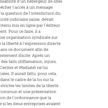
nsabilité d’un hébergeur de sites
pêcher l’accès à un message
 la question de l’interdiction du
orité judiciaire saisie, devait
ntenu mis en ligne par l’éditeur
t. Pour ce faire, il a
une organisation syndicale sur
 la liberté à l’expression directe
s dans ce document afin de
stement illicite. Après un
des faits (diffamation, injure,
eritex et Mediatel ne lui
es. Il aurait fallu, pour cela,
dans le cadre de la loi sur la
trictes les limites de la liberté
t commun et une présentation
tion de l’ordonnance que la
 si les deux entreprises avaient