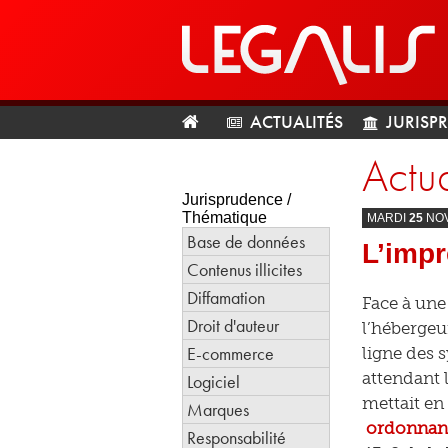
ACTUALITÉS
JURISP
Actua
Jurisprudence /
Thématique
MARDI
25
NO
Base de données
L’impr
Contenus illicites
Diffamation
Face à une
Droit d'auteur
l’hébergeu
E-commerce
ligne des 
attendant 
Logiciel
mettait en 
Marques
ordonnan
Responsabilité