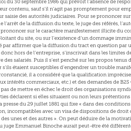
 loi du 30 septembre 1986 qui prévoit l’absence de respo
 leur contenu, sauf s’il n’agit pas promptement pour em
sur saisie des autorités judiciaires. Pour se prononcer sur
 l’arrêt de la diffusion du texte, le juge des référés, l’aut
 prononcer sur le caractère manifestement illicite du co
ploitant du site, ou sur l’existence d’un dommage imminen
ar affirmer que la diffusion du tract en question par 
t donc hors de l’entreprise, s’inscrivait dans les limites de
ve des salariés. Puis il s’est penché sur les propos tenu
 s’ils étaient susceptibles d’engendrer un trouble manife
onstancié, il a considéré que la qualification imprécise 
ux intérêts commerciaux, etc.) et des demandes de B2S C
pas de mettre en échec le droit des organisations syndical
ties déclarent si elles situaient ou non leurs prétentions 
la presse du 29 juillet 1881 qui fixe « dans des conditions s
on, incompatibles avec un visa de dispositions de droi
e des unes et des autres ». On peut déduire de la motiva
u juge Emmanuel Binoche aurait peut-être été différente