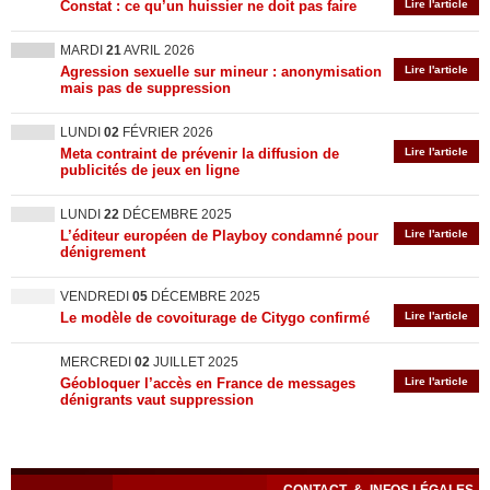
Constat : ce qu’un huissier ne doit pas faire
Lire l'article
MARDI
21
AVRIL 2026
Agression sexuelle sur mineur : anonymisation
Lire l'article
mais pas de suppression
LUNDI
02
FÉVRIER 2026
Meta contraint de prévenir la diffusion de
Lire l'article
publicités de jeux en ligne
LUNDI
22
DÉCEMBRE 2025
L’éditeur européen de Playboy condamné pour
Lire l'article
dénigrement
VENDREDI
05
DÉCEMBRE 2025
Le modèle de covoiturage de Citygo confirmé
Lire l'article
MERCREDI
02
JUILLET 2025
Géobloquer l’accès en France de messages
Lire l'article
dénigrants vaut suppression