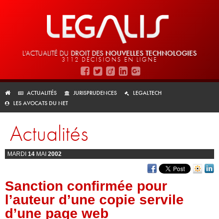
L'ACTUALITÉ DU
DROIT DES
NOUVELLES TECHNOLOGIES
3112 DÉCISIONS EN LIGNE
ACTUALITÉS
JURISPRUDENCES
LEGALTECH
LES AVOCATS DU NET
Actualités
MARDI
14
MAI
2002
Sanction confirmée pour
l’auteur d’une copie servile
d’une page web