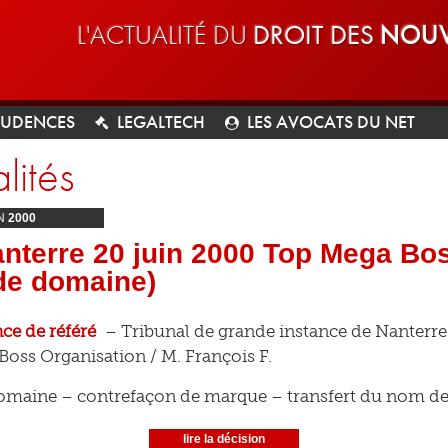
L'ACTUALITÉ DU
DROIT DES
NOUV
RUDENCES
LEGALTECH
LES AVOCATS DU NET
lités
N
2000
nterre 20 juin 2000 Top Mega Bo
de domaine)
e de référé
– Tribunal de grande instance de Nanterre
oss Organisation / M. François F.
maine – contrefaçon de marque – transfert du nom d
lire la décision