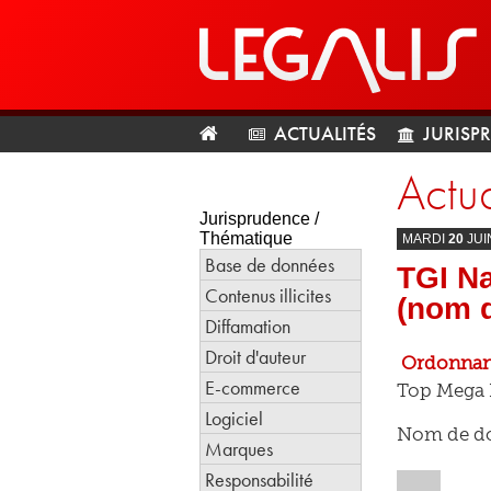
ACTUALITÉS
JURISP
Actua
Jurisprudence /
Thématique
MARDI
20
JUI
Base de données
TGI Na
Contenus illicites
(nom 
Diffamation
Droit d'auteur
Ordonnanc
E-commerce
Top Mega B
Logiciel
Nom de do
Marques
Responsabilité