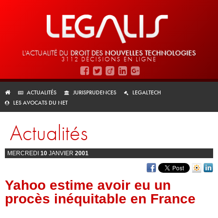
L'ACTUALITÉ DU
DROIT DES
NOUVELLES TECHNOLOGIES
3112 DÉCISIONS EN LIGNE
ACTUALITÉS
JURISPRUDENCES
LEGALTECH
LES AVOCATS DU NET
Actualités
MERCREDI
10
JANVIER
2001
Yahoo estime avoir eu un
procès inéquitable en France