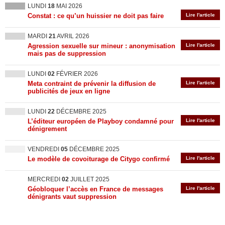
LUNDI
18
MAI 2026
Constat : ce qu’un huissier ne doit pas faire
Lire l'article
MARDI
21
AVRIL 2026
Agression sexuelle sur mineur : anonymisation
Lire l'article
mais pas de suppression
LUNDI
02
FÉVRIER 2026
Meta contraint de prévenir la diffusion de
Lire l'article
publicités de jeux en ligne
LUNDI
22
DÉCEMBRE 2025
L’éditeur européen de Playboy condamné pour
Lire l'article
dénigrement
VENDREDI
05
DÉCEMBRE 2025
Le modèle de covoiturage de Citygo confirmé
Lire l'article
MERCREDI
02
JUILLET 2025
Géobloquer l’accès en France de messages
Lire l'article
dénigrants vaut suppression