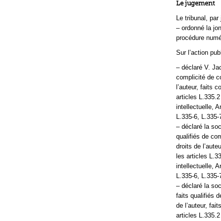
Le jugement
Le tribunal, par
– ordonné la j
procédure numé
Sur l’action pub
– déclaré V. Jac
complicité de c
l’auteur, faits
articles L.335.2
intellectuelle, 
L.335-6, L.335-
– déclaré la so
qualifiés de co
droits de l’aut
les articles L.3
intellectuelle, 
L.335-6, L.335-
– déclaré la soc
faits qualifiés 
de l’auteur, fa
articles L.335.2