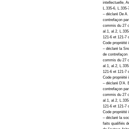
intellectuelle, 
L.335-6, L.335-7
– déclaré De A. 
contrefaçon par 
commis du 27 oc
al.1, al.2, L.33
121-6 et 121-7 
Code propriété i
– déclaré la Snc
de contrefaçon p
commis du 27 oc
al.1, al.2, L.33
121-6 et 121-7 
Code propriété i
– déclaré D’A. B
contrefaçon par 
commis du 27 oc
al.1, al.2, L.33
121-6 et 121-7 
Code propriété i
– déclaré la so
faits qualifiés 