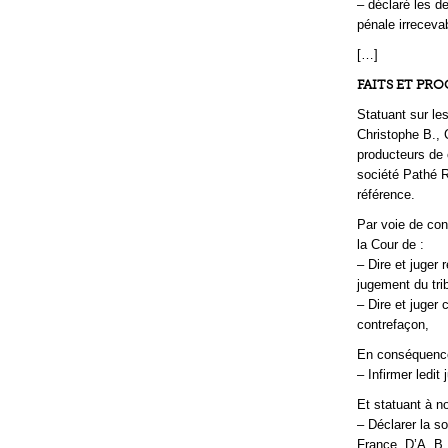
– déclaré les d
pénale irreceva
[…]
FAITS ET PR
Statuant sur le
Christophe B.,
producteurs de 
société Pathé R
référence.
Par voie de con
la Cour de :
– Dire et juger
jugement du tri
– Dire et juger 
contrefaçon,
En conséquenc
– Infirmer ledit
Et statuant à n
– Déclarer la s
France, D’A. B.