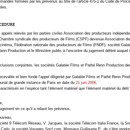
emandes formées par les prévenus au titre de l’article 475-1 du Code de Proc
bles,
OCEDURE
s appels relevés par les parties civiles Association des producteurs indépenda
 Chambre syndicale des producteurs de Films (CSPF) devenue Association de
cinéma, Fédération nationale des producteurs de Films (FNDF), société Gala
enn Production et le Ministère public à l’encontre du jugement déféré auquel il
clusions conjointes, les sociétés Galatée Films et Pathé Renn Production d
 recevable et bien fondé l’appel diligenté par Galatée Films et Pathé Renn Pro
bunal de grande instance de Paris en date du
21 juin 2006
,
caractérisés en l’espèce tant l’élément matériel que l’élément matériel du délit
e,
 jugement en ce qu’il a relaxé les prévenus,
ouveau,
ociété 9 Télécom Réseau, V. Jacques, la société Télécom Italia France, la S
 Carlo, la société Voyages Sncf.com, Monsieur Guillaume P., de s’être rendus