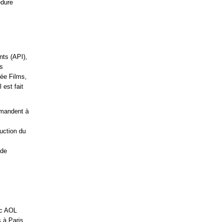
édure
nts (API),
s
tée Films,
 est fait
emandent à
duction du
 de
nc AOL
 à Paris