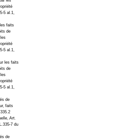
par les
ropriété
5-5 al.1,
es faits
its de
 les
ropriété
5-5 al.1,
r les faits
its de
 les
ropriété
5-5 al.1,
iés de
r, faits
.335.2
elle, Art.
 L.335-7 du
iés de