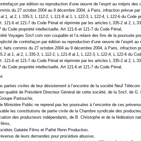
ontrefaçon par édition ou reproduction d’une oeuvre de l’esprit au mépris des d
 commis du 27 octobre 2004 au 9 décembre 2004, à Paris, infraction prévue par
 al.1, al.2, L.335-3, L.112-2, L.121-8 al.1, L.122-3, L.122-4, L.122-6 du Code p
Art. 121-6 et 121-7 du Code Pénal et réprimée par les articles L.335-2 al.2, L.33
7 du Code propriété intellectuelle, Art 121-6 et 121-7 du Code Pénal,
ciété Voyages Sncf.com non coupable et l’a relaxé des fins de la poursuite pou
mplicité de contrefaçon par édition ou reproduction d’une oeuvre de l’esprit au
eur, faits commis du 27 octobre 2004 au 9 décembre 2004, à Paris, infraction p
35.2 al.1, al.2, L.335-3, L.112-2, L.121-8 al.1, L.122-3, L.122-4, L.122-6 du Cod
Art. 121-6 et 121-7 du Code Pénal et réprimée par les articles L.335-2 al.2, L.33
7 du Code propriété intellectuelle, Art 121-6 et 121-7 du Code Pénal,
le
x parties civiles de leur désistement à l’encontre de la société Neuf Téléco
en qualité de Président Directeur Général de cette société, de la Sncf, de G. 
 Groupe Partouche,
le Ministère Public ne reprend pas les poursuites à l’encontre de ces prévenu
evable les constitutions de partie civile de la Chambre syndicale des producte
ociation des producteurs indépendants, de B. Christophe et de la fédération na
 films,
ociétés Galatée Films et Pathé Renn Production,
prévenus de leurs demandes pour procédure abusive,