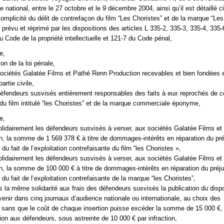
oire national, entre le 27 octobre et le 9 décembre 2004, ainsi qu’il est détaillé 
omplicité du délit de contrefaçon du film “Les Choristes” et de la marque “Les
t prévu et réprimé par les dispositions des articles L 335-2, 335-3, 335-4, 335-
u Code de la propriété intellectuelle et 121-7 du Code pénal,
e,
ion de la loi pénale,
sociétés Galatée Films et Pathé Renn Production recevables et bien fondées e
artie civile,
défendeurs susvisés entièrement responsables des faits à eux reprochés de c
du film intitulé “les Choristes” et de la marque commerciale éponyme,
e,
idairement les défendeurs susvisés à verser, aux sociétés Galatée Films et
, la somme de 1 569 378 € à titre de dommages-intérêts en réparation du pré
 du fait de l’exploitation contrefaisante du film “les Choristes »,
idairement les défendeurs susvisés à verser, aux sociétés Galatée Films et
, la somme de 100 000 € à titre de dommages-intérêts en réparation du préj
 du fait de l’exploitation contrefaisante de la marque “les Choristes”,
 la même solidarité aux frais des défendeurs susvisés la publication du dispos
rvenir dans cinq journaux d’audience nationale ou internationale, au choix des
 sans que le coût de chaque insertion puisse excéder la somme de 15 000 €,
tion aux défendeurs, sous astreinte de 10 000 € par infraction,