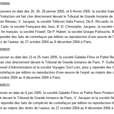
1208966
uissiers en date des 20, 26, 28 janvier 2005, et 6 février 2005, la société Gal
roduction ont fait citer directement devant le Tribunal de Grande Instante de 
om Réseau, V. Jacques, la société Télécom Italia France, De A. Riccardo, l
 Carlo, la société Française des Jeux, B.-D. Christophe, Jacques, la société 
fer français, la société Finaref, De P. Hubert, la société Groupe Partouche, B
épondre des faits de contrefaçon par édition ou reproduction d’une oeuvre de l’
ts de l’auteur, du 27 octobre 2004 au 9 décembre 2004 à Paris,
8808820
huissier eu date des 21 et 25 mars 2005, la société Galatée Films et Pathé R
fait citer directement devant le Tribunal de Grande Instance de Paris, P. Guil
nseil d’Administration et la société Voyages Sncf.com, pour y répondre des f
ontrefaçon par édition ou reproduction d’une oeuvre de l’esprit au mépris des d
 octobre 2004 au 9 décembre 2004 à Paris,
5908531
uissier en date du 6 juin 2005, la société Galatée Films et Pathé Renn Producti
nt devant le Tribunal de Grande Instance de Paris, V. Jacques et la société N
répondre des faits de complicité de contrefaçon par édition ou reproduction d
rit au mépris des droits de l’auteur, du 27 octobre 2004 au 9 décembre 2004 à