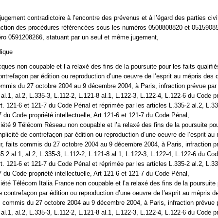
 jugement contradictoire à l’encontre des prévenus et à l’égard des parties civi
onction des procédures référencées sous les numéros 0508808820 et 05159085
ro 0591208266, statuant par un seul et même jugement,
lique
ques non coupable et l’a relaxé des fins de la poursuite pour les faits qualifi
ontrefaçon par édition ou reproduction d’une oeuvre de l’esprit au mépris des d
 commis du 27 octobre 2004 au 9 décembre 2004, à Paris, infraction prévue par
 al.1, al.2, L.335-3, L.112-2, L.121-8 al.1, L.122-3, L.122-4, L.122-6 du Code p
Art. 121-6 et 121-7 du Code Pénal et réprimée par les articles L.335-2 al.2, L.33
7 du Code propriété intellectuelle, Art 121-6 et 121-7 du Code Pénal,
ciété 9 Télécom Réseau non coupable et l’a relaxé des fins de la poursuite pour
mplicité de contrefaçon par édition ou reproduction d’une oeuvre de l’esprit au
eur, faits commis du 27 octobre 2004 au 9 décembre 2004, à Paris, infraction p
35.2 al.1, al.2, L.335-3, L.112-2, L.121-8 al.1, L.122-3, L.122-4, L.122-6 du Cod
Art. 121-6 et 121-7 du Code Pénal et réprimée par les articles L.335-2 al.2, L.33
7 du Code propriété intellectuelle, Art 121-6 et 121-7 du Code Pénal,
iété Télécom Italia France non coupable et l’a relaxé des fins de la poursuite 
de contrefaçon par édition ou reproduction d’une oeuvre de l’esprit au mépris d
its commis du 27 octobre 2004 au 9 décembre 2004, à Paris, infraction prévue 
 al.1, al.2, L.335-3, L.112-2, L.121-8 al.1, L.122-3, L.122-4, L.122-6 du Code p