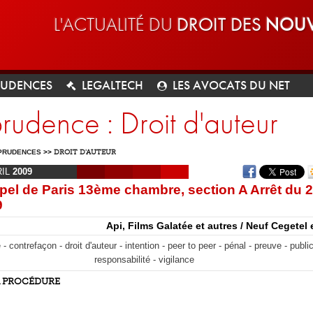
L'ACTUALITÉ DU
DROIT DES
NOUV
RUDENCES
LEGALTECH
LES AVOCATS DU NET
prudence : Droit d'auteur
PRUDENCES
>>
DROIT D'AUTEUR
RIL
2009
pel de Paris 13ème chambre, section A Arrêt du 
9
Api, Films Galatée et autres / Neuf Cegetel 
 - contrefaçon - droit d'auteur - intention - peer to peer - pénal - preuve - public
responsabilité - vigilance
A PROCÉDURE