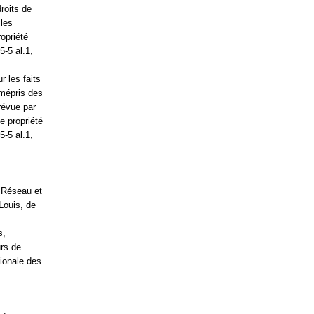
roits de
 les
ropriété
5-5 al.1,
r les faits
 mépris des
révue par
e propriété
5-5 al.1,
m Réseau et
Louis, de
s,
urs de
tionale des