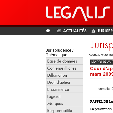
ACTUALITÉS
JURISP
Juris
Jurisprudence /
Thématique
ACCUEIL
>>
JURIS
Base de données
MARDI
07
AV
Contenus illicites
Cour d’ap
mars 200
Diffamation
Droit d'auteur
E-commerce
complicité
Logiciel
RAPPEL DE L
Marques
La prévention
Responsabilité