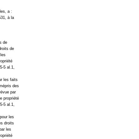
les, a :
31, à la
és de
roits de
 les
ropriété
5-5 al.1,
 les faits
 mépris des
révue par
e propriété
5-5 al.1,
pour les
es droits
par les
ropriété