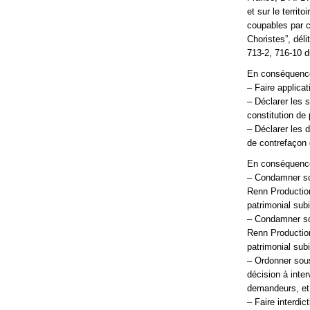
et sur le territ
coupables par c
Choristes”, déli
713-2, 716-10 d
En conséquenc
– Faire applicat
– Déclarer les 
constitution de p
– Déclarer les 
de contrefaçon 
En conséquenc
– Condamner sol
Renn Production
patrimonial subi
– Condamner sol
Renn Production
patrimonial subi
– Ordonner sous
décision à inte
demandeurs, et
– Faire interdic