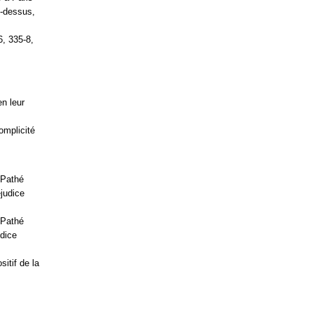
ci-dessus,
6, 335-8,
n leur
omplicité
 Pathé
judice
 Pathé
udice
itif de la