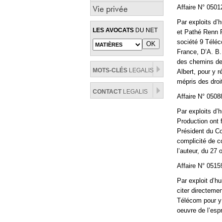
Vie privée
Affaire N° 050
Par exploits d’h
LES AVOCATS
DU NET
et Pathé Renn P
société 9 Téléc
France, D’A. B.
des chemins de 
MOTS-CLÉS
LEGALIS
Albert, pour y r
mépris des droi
CONTACT
LEGALIS
Affaire N° 050
Par exploits d’
Production ont 
Président du Co
complicité de c
l’auteur, du 27
Affaire N° 051
Par exploit d’h
citer directeme
Télécom pour y 
oeuvre de l’esp