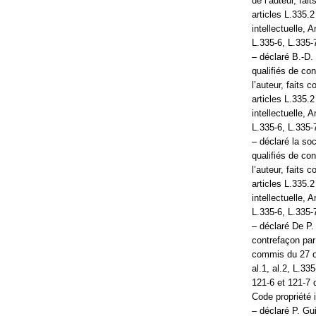
de l’auteur, fa
articles L.335.2
intellectuelle, 
L.335-6, L.335-7
– déclaré B.-D. 
qualifiés de con
l’auteur, faits
articles L.335.2
intellectuelle, 
L.335-6, L.335-7
– déclaré la soc
qualifiés de con
l’auteur, faits
articles L.335.2
intellectuelle, 
L.335-6, L.335-7
– déclaré De P. 
contrefaçon par 
commis du 27 oc
al.1, al.2, L.33
121-6 et 121-7 
Code propriété i
– déclaré P. Gui