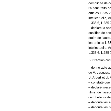
complicité de c
l’auteur, faits
articles L.335.2
intellectuelle, 
L.335-6, L.335-
– déclaré la so
qualifiés de co
droits de l’aut
les articles L.3
intellectuelle, 
L.335-6, L.335-
Sur l’action civi
– donné acte au
de V. Jacques, 
B. AIbert et du
– constaté que 
– déclaré irrec
films, de l’ass
distributeurs de
– débouté les s
– débouté les 