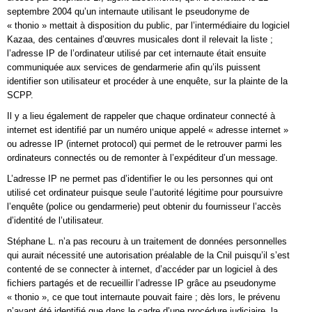
septembre 2004 qu’un internaute utilisant le pseudonyme de
« thonio » mettait à disposition du public, par l’intermédiaire du logiciel
Kazaa, des centaines d’œuvres musicales dont il relevait la liste ;
l’adresse IP de l’ordinateur utilisé par cet internaute était ensuite
communiquée aux services de gendarmerie afin qu’ils puissent
identifier son utilisateur et procéder à une enquête, sur la plainte de la
SCPP.
Il y a lieu également de rappeler que chaque ordinateur connecté à
internet est identifié par un numéro unique appelé « adresse internet »
ou adresse IP (internet protocol) qui permet de le retrouver parmi les
ordinateurs connectés ou de remonter à l’expéditeur d’un message.
L’adresse IP ne permet pas d’identifier le ou les personnes qui ont
utilisé cet ordinateur puisque seule l’autorité légitime pour poursuivre
l’enquête (police ou gendarmerie) peut obtenir du fournisseur l’accès
d’identité de l’utilisateur.
Stéphane L. n’a pas recouru à un traitement de données personnelles
qui aurait nécessité une autorisation préalable de la Cnil puisqu’il s’est
contenté de se connecter à internet, d’accéder par un logiciel à des
fichiers partagés et de recueillir l’adresse IP grâce au pseudonyme
« thonio », ce que tout internaute pouvait faire ; dès lors, le prévenu
n’ayant été identifié que dans le cadre d’une procédure judiciaire, la