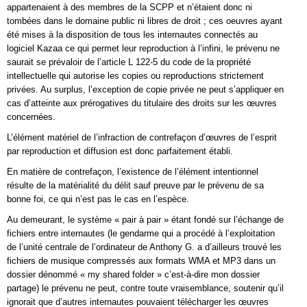
appartenaient à des membres de la SCPP et n’étaient donc ni
tombées dans le domaine public ni libres de droit ; ces oeuvres ayant
été mises à la disposition de tous les internautes connectés au
logiciel Kazaa ce qui permet leur reproduction à l’infini, le prévenu ne
saurait se prévaloir de l’article L 122-5 du code de la propriété
intellectuelle qui autorise les copies ou reproductions strictement
privées. Au surplus, l’exception de copie privée ne peut s’appliquer en
cas d’atteinte aux prérogatives du titulaire des droits sur les œuvres
concernées.
L’élément matériel de l’infraction de contrefaçon d’œuvres de l’esprit
par reproduction et diffusion est donc parfaitement établi.
En matière de contrefaçon, l’existence de l’élément intentionnel
résulte de la matérialité du délit sauf preuve par le prévenu de sa
bonne foi, ce qui n’est pas le cas en l’espèce.
Au demeurant, le système « pair à pair » étant fondé sur l’échange de
fichiers entre internautes (le gendarme qui a procédé à l’exploitation
de l’unité centrale de l’ordinateur de Anthony G. a d’ailleurs trouvé les
fichiers de musique compressés aux formats WMA et MP3 dans un
dossier dénommé « my shared folder » c’est-à-dire mon dossier
partage) le prévenu ne peut, contre toute vraisemblance, soutenir qu’il
ignorait que d’autres internautes pouvaient télécharger les œuvres