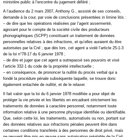
ministère public à l’encontre du jugement déféré ;
A l’audience du 2 mars 2007, Anthony G., assisté de ses conseils,
demande à la cour, par voie de conclusions présentées in limine litis :
– de dire que les opérations réalisées par l’agent assermenté,
agissant pour le compte de la société civile des producteurs
phonographiques (SCPP) constituant un traitement de données
personnelles relatives à des infractions, et qu’elles auraient du être
autorisées par la Cnil ; que dès lors, cet agent a violé l’article 25-1-3
de la loi n°78-17 du 6 janvier 1978 ;
– de dire et juger que cet agent a outrepassé ses pouvoirs et visé
l’article 332-1 du code de la propriété intellectuelle ;
– en conséquence, de prononcer la nullité du procès verbal qui a
fondé la procédure pénale subséquente laquelle, se trouve donc
également entachée de nullité, et de le relaxer.
Il fait valoir que la loi du 6 janvier 1978 modifiée a pour objet de
protéger la vie privée et les libertés en encadrant strictement les
traitements de données à caractère personnel, notamment toute
information relative à une personne physique identifiée ou identifiable.
Que, selon cette loi, les traitements, automatisés ou non, portant sur
des données relatives aux infractions pénales peuvent être dans
certaines conditions transférés à des personnes de droit privé, mais
ne peuvent être mis en œuvre sans autorisation préalable de la Cnil.