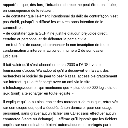
rapporté et que, dès lors, l’infraction de recel ne peut être constituée,
en conséquence de le relaxer ;
– de constater que l’élément intentionnel du délit de contrefaçon n’est
pas établi, puisqu’il a diffusé les œuvres sans intention de le
commettre ;
– de constater que la SCPP ne justifie d’aucun préjudice direct,
certaine et personnel et de débouter la partie civile ;
– en tout état de cause, de prononcer la non inscription de toute
condamnation à intervenir au bulletin numéro 2 de son casier
judiciaire.
Il fait valoir qu’il s’est abonné en mars 2003 à l’ADSL via le
fournisseur d’accès Wanadoo et qu’il a découvert en faisant des
recherches le logiciel de peer to peer Kazaa, accessible gratuitement
sur internet, qu’il a téléchargé avec un ami via le site
« téléchargez.com », qui mentionne que « plus de 50 000 logiciels et
jeux (sont) à télécharger en toute légalité ».
Il explique qu’il a pu ainsi copier des morceaux de musique, retrouvés
sur son disque dur, qu’il a écoutés à son domicile, pour son usage
personnel, sans graver aucun fichier sur CD et sans effectuer aucun
commerce (vente ou échange). Il affirme qu’il ignorait que les fichiers
copiés sur son ordinateur étaient automatiquement partagés par le