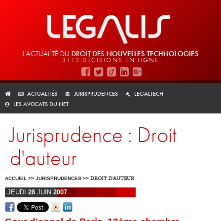
L'ACTUALITÉ DU
DROIT DES
NOUVELLES TECHNOLOGIES
3112 DÉCISIONS EN LIGNE
ACTUALITÉS
JURISPRUDENCES
LEGALTECH
LES AVOCATS DU NET
Jurisprudence : Droit
d'auteur
ACCUEIL
>>
JURISPRUDENCES
>>
DROIT D'AUTEUR
JEUDI
28
JUIN
2007