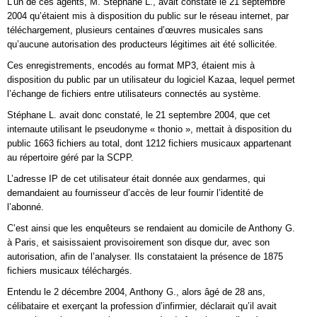
L’un de ces agents, M. Stéphane L., avait constaté le 21 septembre
2004 qu’étaient mis à disposition du public sur le réseau internet, par
téléchargement, plusieurs centaines d’œuvres musicales sans
qu’aucune autorisation des producteurs légitimes ait été sollicitée.
Ces enregistrements, encodés au format MP3, étaient mis à
disposition du public par un utilisateur du logiciel Kazaa, lequel permet
l’échange de fichiers entre utilisateurs connectés au système.
Stéphane L. avait donc constaté, le 21 septembre 2004, que cet
internaute utilisant le pseudonyme « thonio », mettait à disposition du
public 1663 fichiers au total, dont 1212 fichiers musicaux appartenant
au répertoire géré par la SCPP.
L’adresse IP de cet utilisateur était donnée aux gendarmes, qui
demandaient au fournisseur d’accès de leur fournir l’identité de
l’abonné.
C’est ainsi que les enquêteurs se rendaient au domicile de Anthony G.
à Paris, et saisissaient provisoirement son disque dur, avec son
autorisation, afin de l’analyser. Ils constataient la présence de 1875
fichiers musicaux téléchargés.
Entendu le 2 décembre 2004, Anthony G., alors âgé de 28 ans,
célibataire et exerçant la profession d’infirmier, déclarait qu’il avait