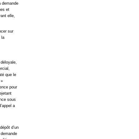
 la demande
ges et
ant elle,
ncer sur
 la
 déloyale,
rcial,
até que le
 »
tence pour
ejetant
ance sous
d’appel a
 dépôt d’un
sa demande