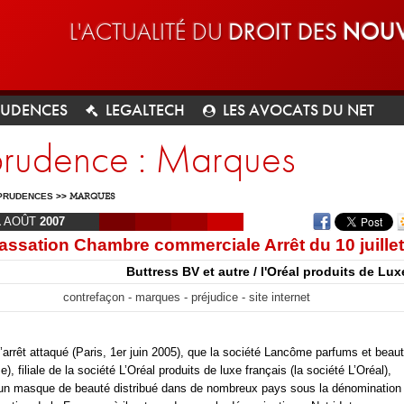
L'ACTUALITÉ DU
DROIT DES
NOUV
RUDENCES
LEGALTECH
LES AVOCATS DU NET
sprudence : Marques
PRUDENCES
>>
MARQUES
1
AOÛT
2007
assation Chambre commerciale Arrêt du 10 juille
Buttress BV et autre / l'Oréal produits de Lu
contrefaçon - marques - préjudice - site internet
l’arrêt attaqué (Paris, 1er juin 2005), que la société Lancôme parfums et beaut
, filiale de la société L’Oréal produits de luxe français (la société L’Oréal),
un masque de beauté distribué dans de nombreux pays sous la dénomination 