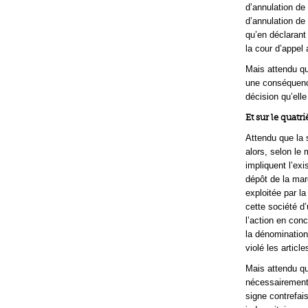
d’annulation de
d’annulation de
qu’en déclarant
la cour d’appel 
Mais attendu qu
une conséquenc
décision qu’elle
Et sur le quat
Attendu que la s
alors, selon le
impliquent l’exi
dépôt de la mar
exploitée par l
cette société d’
l’action en con
la dénomination 
violé les articl
Mais attendu qu
nécessairement d
signe contrefai