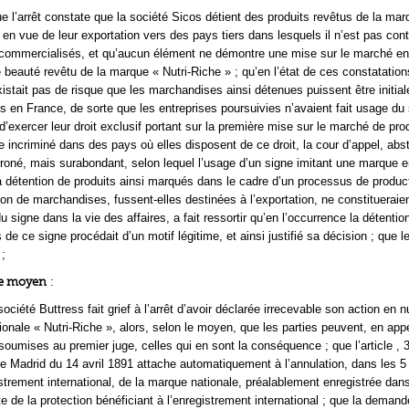
e l’arrêt constate que la société Sicos détient des produits revêtus de la mar
 en vue de leur exportation vers des pays tiers dans lesquels il n’est pas cont
t commercialisés, et qu’aucun élément ne démontre une mise sur le marché e
beauté revêtu de la marque « Nutri-Riche » ; qu’en l’état de ces constatations
existait pas de risque que les marchandises ainsi détenues puissent être initia
 en France, de sorte que les entreprises poursuivies n’avaient fait usage du
n d’exercer leur droit exclusif portant sur la première mise sur le marché de pro
e incriminé dans des pays où elles disposent de ce droit, la cour d’appel, abst
erroné, mais surabondant, selon lequel l’usage d’un signe imitant une marque e
détention de produits ainsi marqués dans le cadre d’un processus de product
on de marchandises, fussent-elles destinées à l’exportation, ne constitueraie
 signe dans la vie des affaires, a fait ressortir qu’en l’occurrence la détentio
 de ce signe procédait d’un motif légitime, et ainsi justifié sa décision ; que 
 ;
me moyen
:
ociété Buttress fait grief à l’arrêt d’avoir déclarée irrecevable son action en nu
ionale « Nutri-Riche », alors, selon le moyen, que les parties peuvent, en appe
umises au premier juge, celles qui en sont la conséquence ; que l’article , 
e Madrid du 14 avril 1891 attache automatiquement à l’annulation, dans les 5
istrement international, de la marque nationale, préalablement enregistrée dan
rte de la protection bénéficiant à l’enregistrement international ; que la demand