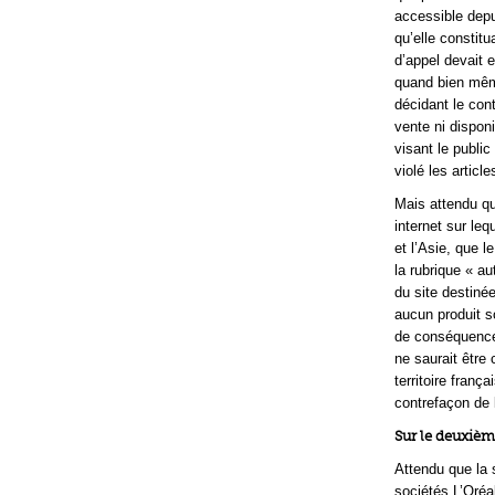
accessible depu
qu’elle constitu
d’appel devait 
quand bien même
décidant le cont
vente ni dispon
visant le public
violé les articl
Mais attendu qu
internet sur le
et l’Asie, que 
la rubrique « au
du site destiné
aucun produit s
de conséquence 
ne saurait être
territoire fran
contrefaçon de 
Sur le deuxiè
Attendu que la s
sociétés L’Oréa