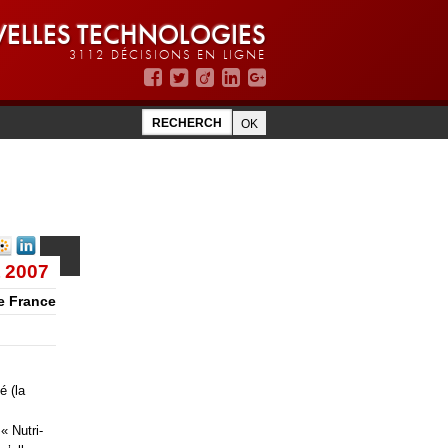
ELLES TECHNOLOGIES
3112 DÉCISIONS EN LIGNE
t 2007
xe France
é (la
« Nutri-