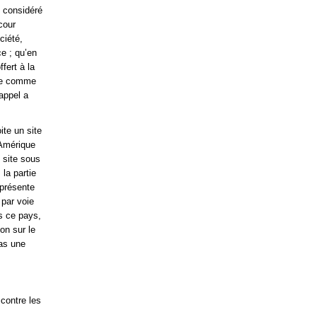
t considéré
cour
ciété,
ce ; qu’en
fert à la
rée comme
’appel a
ite un site
’Amérique
 site sous
 la partie
 présente
 par voie
s ce pays,
on sur le
pas une
 contre les