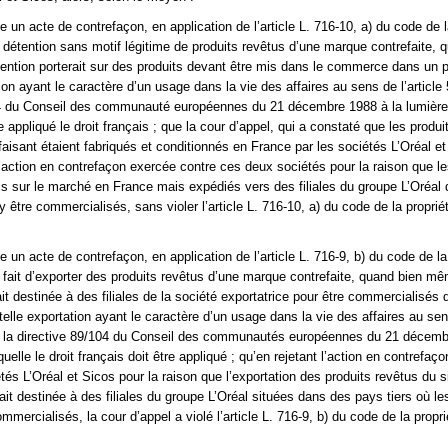
e un acte de contrefaçon, en application de l’article L. 716-10, a) du code de l
la détention sans motif légitime de produits revêtus d’une marque contrefaite, 
ntion porterait sur des produits devant être mis dans le commerce dans un p
ion ayant le caractère d’un usage dans la vie des affaires au sens de l’article 
04 du Conseil des communauté européennes du 21 décembre 1988 à la lumière
re appliqué le droit français ; que la cour d’appel, qui a constaté que les produi
faisant étaient fabriqués et conditionnés en France par les sociétés L’Oréal et
 l’action en contrefaçon exercée contre ces deux sociétés pour la raison que le
is sur le marché en France mais expédiés vers des filiales du groupe L’Oréal
y être commercialisés, sans violer l’article L. 716-10, a) du code de la proprié
e un acte de contrefaçon, en application de l’article L. 716-9, b) du code de la
 le fait d’exporter des produits revêtus d’une marque contrefaite, quand bien m
ait destinée à des filiales de la société exportatrice pour être commercialisés
 telle exportation ayant le caractère d’un usage dans la vie des affaires au se
 de la directive 89/104 du Conseil des communautés européennes du 21 décemb
quelle le droit français doit être appliqué ; qu’en rejetant l’action en contrefaç
tés L’Oréal et Sicos pour la raison que l’exportation des produits revêtus du 
ait destinée à des filiales du groupe L’Oréal situées dans des pays tiers où le
mmercialisés, la cour d’appel a violé l’article L. 716-9, b) du code de la propri