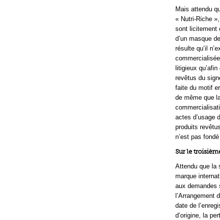
Mais attendu qu
« Nutri-Riche »,
sont licitemen
d’un masque de 
résulte qu’il n’
commercialisées
litigieux qu’afi
revêtus du sign
faite du motif 
de même que la 
commercialisati
actes d’usage du
produits revêtus
n’est pas fondé
Sur le troisiè
Attendu que la s
marque internat
aux demandes so
l’Arrangement d
date de l’enreg
d’origine, la pe