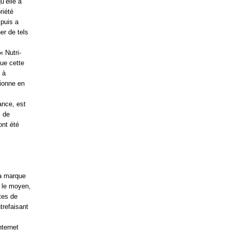
u’elle a
riété
 puis a
er de tels
 Nutri-
que cette
 à
tionne en
ance, est
, de
ont été
la marque
n le moyen,
tes de
trefaisant
nternet