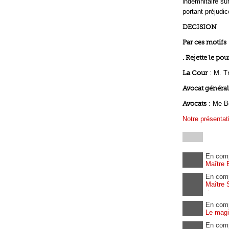
indemnitaire sur
portant préjudi
DECISION
Par ces motifs
. Rejette le pou
La Cour
: M. Tr
Avocat général
Avocats
: Me B
Notre présentat
En com
Maître 
En com
Maître 
:
En com
Le magi
En com