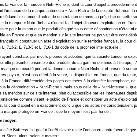
is la France, la marque « Nutri-Riche », dont la cour d’appel a précédemmen
ait l’imitation de la marque antérieure « Nutri-Rich » de la société Buttress, la 
en déduire l’existence d’actes de contrefaçon commis au préjudice de cette so
 la marque « Nutri-Riche » n’aurait fait l’objet d’aucune exploitation en Fran
raire pour la raison que le produit désigné sous cette dénomination n’était ni of
ible en France et que sa mention sur le site internet ne pouvait être considé
 français ni constituer un acte d’exploitation sur le territoire français, la cour d
es L. 713-2, L. 713-3 et L. 716-1 du code de la propriété intellectuelle ;
’ayant constaté, par motifs propres et adoptés, que la société Lancôme explo
quel elle présente l’ensemble des produits de sa gamme destinés à l’Europe, l
le masque de beauté portant la dénomination « Nutri-Riche » et présenté sur ce
tres pays », n’est pas offert à la vente, ni disponible, en France, que du reste,
e à la France, différenciée des pages destinées à la clientèle francophone, ne
ous la dénomination « Nutri-Riche » mais sous celle de « Nutri-Intense », que
sa mention sur ce site internet, bien qu’accessible par les internautes depui
 considérée comme visant le public de France et constituer un acte d’exploitati
çais, la cour d’appel en a exactement conclu que ces actes ne caractérisaient 
la marque protégée en France ; que le moyen n’est pas fondé ;
me moyen
:
ociété Buttress fait grief à l’arrêt d’avoir rejeté l’action en contrefaçon dirigée
l et Sicos, alors, selon le moyen :