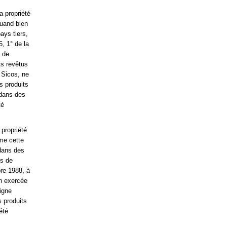
a propriété
quand bien
ays tiers,
5, 1° de la
 de
ts revêtus
 Sicos, ne
s produits
 dans des
té
 propriété
ême cette
 dans des
ns de
re 1988, à
on exercée
signe
s produits
été