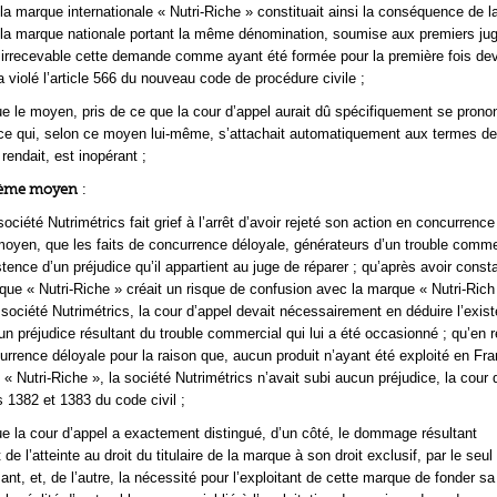
 la marque internationale « Nutri-Riche » constituait ainsi la conséquence de
 la marque nationale portant la même dénomination, soumise aux premiers ju
 irrecevable cette demande comme ayant été formée pour la première fois dev
a violé l’article 566 du nouveau code de procédure civile ;
e le moyen, pris de ce que la cour d’appel aurait dû spécifiquement se prono
e qui, selon ce moyen lui-même, s’attachait automatiquement aux termes de
 rendait, est inopérant ;
rième moyen
:
ociété Nutrimétrics fait grief à l’arrêt d’avoir rejeté son action en concurrence
 moyen, que les faits de concurrence déloyale, générateurs d’un trouble comme
stence d’un préjudice qu’il appartient au juge de réparer ; qu’après avoir const
que « Nutri-Riche » créait un risque de confusion avec la marque « Nutri-Rich
a société Nutrimétrics, la cour d’appel devait nécessairement en déduire l’exis
un préjudice résultant du trouble commercial qui lui a été occasionné ; qu’en r
currence déloyale pour la raison que, aucun produit n’ayant été exploité en Fr
« Nutri-Riche », la société Nutrimétrics n’avait subi aucun préjudice, la cour 
es 1382 et 1383 du code civil ;
e la cour d’appel a exactement distingué, d’un côté, le dommage résultant
e l’atteinte au droit du titulaire de la marque à son droit exclusif, par le seul
sant, et, de l’autre, la nécessité pour l’exploitant de cette marque de fonder 