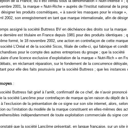
eption de la France, où il est vendu sous la dénomination « Nutri-Intense » ; q
vembre 2001, la marque « Nutri-Riche » auprès de l’Institut national de la prop
ur désigner les produits cosmétiques, « à savoir les masques pour le visage »,
vril 2002, son enregistrement en tant que marque internationale, afin de désign
-temps assigné la société Buttress BV en déchéance des droits sur la marque «
te dernière est titulaire en France depuis 1981 pour des produits identiques ; 
même formé, le 18 novembre 2002, une action en contrefaçon de cette marque
 société L’Oréal et de la société Sicos, filiale de celle-ci, qui fabrique et condi
handises pour le compte des autres entreprises du groupe ; que la société
tulaire d’une licence exclusive d’exploitation de la marque « Nutri-Rich » en Fr
débats, en réclamant réparation, sur le fondement de la concurrence déloyale
tant pour elle des faits poursuivis par la société Buttress ; que les instances 
r moyen
:
ociété Buttress fait grief à l’arrêt, confirmatif de ce chef, de n’avoir prononcé
e la société Lancôme pour contrefaçon de marque qu’en raison du dépôt de 
 à l’exclusion de la présentation de ce signe sur son site internet, alors, selo
tion ou l’imitation du modèle de la marque constituent en elles-mêmes des ac
préhensibles indépendamment de toute exploitation commerciale du signe con
constaté que la société Lancôme présentait, en langue française, sur un site i