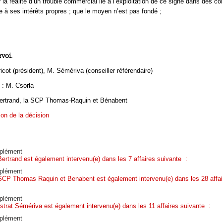
 la réalité d’un trouble commercial lié à l’exploitation de ce signe dans des co
ce à ses intérêts propres ; que le moyen n’est pas fondé ;
rvoi.
icot (président), M. Sémériva (conseiller référendaire)
: M. Csorla
ertrand, la SCP Thomas-Raquin et Bénabent
ion de la décision
plément
Bertrand est également intervenu(e) dans les 7 affaires suivante :
plément
SCP Thomas Raquin et Benabent est également intervenu(e) dans les 28 affai
plément
strat Sémériva est également intervenu(e) dans les 11 affaires suivante :
plément