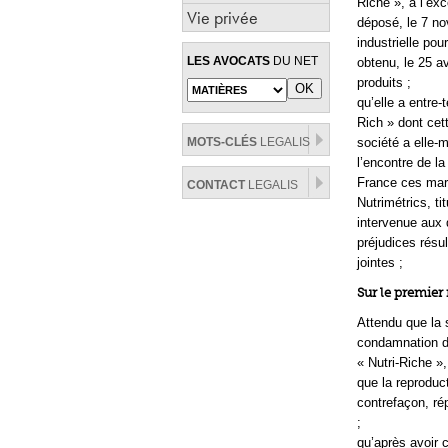
Riche », à l’exc
Vie privée
déposé, le 7 no
industrielle po
LES AVOCATS
DU NET
obtenu, le 25 a
produits ;
qu’elle a entre
Rich » dont cet
MOTS-CLÉS
LEGALIS
société a elle-
l’encontre de la
France ces marc
CONTACT
LEGALIS
Nutrimétrics, ti
intervenue aux 
préjudices résul
jointes ;
Sur le premie
Attendu que la s
condamnation d
« Nutri-Riche »,
que la reproduc
contrefaçon, ré
;
qu’après avoir 