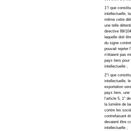
1°/ que constitu
intellectuelle, 
même cette déte
une telle détent
directive 89/1
laquelle doit êt
du signe contre
pouvait rejeter
n’étaient pas m
pays tiers pour 
intellectuelle ;
2°/ que constitu
intellectuelle,
exportation ser
pays tiers, une
l’article 5, 1°
la lumière de la
contre les socié
contrefaisant ét
devaient être co
intellectuelle ;