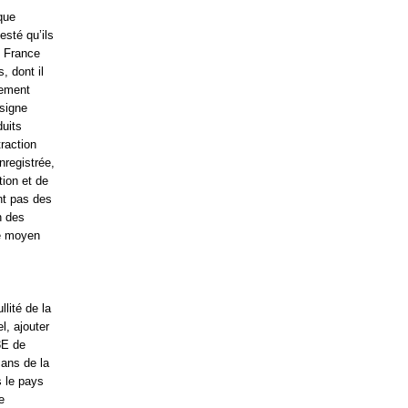
que
esté qu’ils
n France
, dont il
lement
 signe
duits
raction
nregistrée,
ion et de
nt pas des
n des
le moyen
llité de la
l, ajouter
3E de
 ans de la
s le pays
e