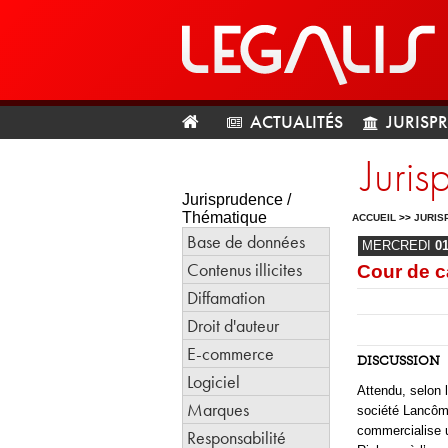
ACTUALITÉS
JURISP
Juri
Jurisprudence /
Thématique
ACCUEIL
>>
JURIS
Base de données
MERCREDI
0
Contenus illicites
Cour de c
Diffamation
Droit d'auteur
E-commerce
DISCUSSION
Logiciel
Attendu, selon 
Marques
société Lancôme)
commercialise 
Responsabilité