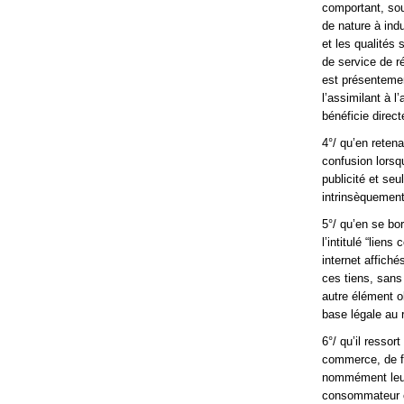
comportant, sou
de nature à indu
et les qualités 
de service de r
est présentemen
l’assimilant à l
bénéficie direct
4°/ qu’en retena
confusion lorsq
publicité et seu
intrinsèquement
5°/ qu’en se bo
l’intitulé “lien
internet affich
ces tiens, sans
autre élément o
base légale au 
6°/ qu’il resso
commerce, de fa
nommément leurs
consommateur ou