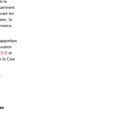
e la
otamment
vant les
tes, la
ommerce,
 apportées
ssation
FS-D
et
e la Cour
 ;
es