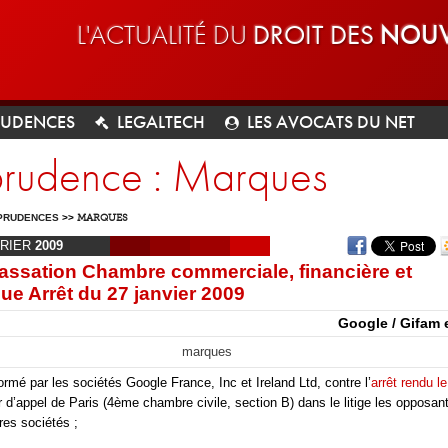
L'ACTUALITÉ DU
DROIT DES
NOUV
RUDENCES
LEGALTECH
LES AVOCATS DU NET
sprudence : Marques
PRUDENCES
>>
MARQUES
RIER
2009
assation Chambre commerciale, financière et
e Arrêt du 27 janvier 2009
Google / Gifam 
marques
ormé par les sociétés Google France, Inc et Ireland Ltd, contre l’
arrêt rendu le
r d’appel de Paris (4ème chambre civile, section B) dans le litige les opposan
res sociétés ;