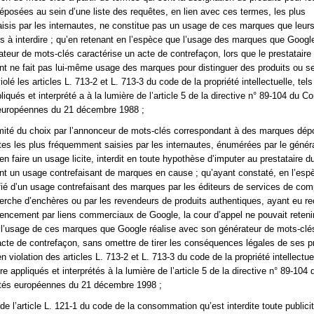
posées au sein d’une liste des requêtes, en lien avec ces termes, les plus
sis par les internautes, ne constitue pas un usage de ces marques que leurs 
tés à interdire ; qu’en retenant en l’espèce que l’usage des marques que Google
teur de mots-clés caractérise un acte de contrefaçon, lors que le prestataire
t ne fait pas lui-même usage des marques pour distinguer des produits ou se
iolé les articles L. 713-2 et L. 713-3 du code de la propriété intellectuelle, tels 
liqués et interprété a à la lumière de l’article 5 de la directive n° 89-104 du C
uropéennes du 21 décembre 1988 ;
timité du choix par l’annonceur de mots-clés correspondant à des marques dé
tes les plus fréquemment saisies par les internautes, énumérées par le génér
n faire un usage licite, interdit en toute hypothèse d’imputer au prestataire d
t un usage contrefaisant de marques en cause ; qu’ayant constaté, en l’espèc
tifié d’un usage contrefaisant des marques par les éditeurs de services de co
herche d’enchères ou par les revendeurs de produits authentiques, ayant eu r
rencement par liens commerciaux de Google, la cour d’appel ne pouvait reteni
l’usage de ces marques que Google réalise avec son générateur de mots-clé
acte de contrefaçon, sans omettre de tirer les conséquences légales de ses p
n violation des articles L. 713-2 et L. 713-3 du code de la propriété intellectuel
tre appliqués et interprétés à la lumière de l’article 5 de la directive n° 89-104
és européennes du 21 décembre 1998 ;
t de l’article L. 121-1 du code de la consommation qu’est interdite toute publici