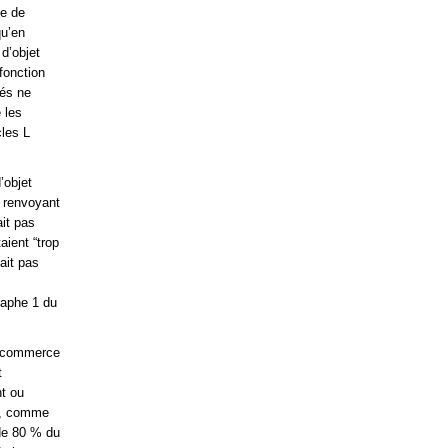
le de
qu’en
d’objet
fonction
lés ne
é les
cles L
’objet
x renvoyant
ait pas
aient “trop
tait pas
raphe 1 du
de commerce
t
nt ou
er, comme
 de 80 % du