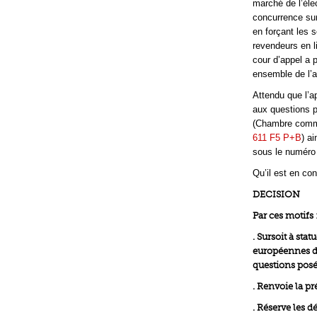
marché de l’éle
concurrence su
en forçant les 
revendeurs en l
cour d’appel a 
ensemble de l’a
Attendu que l’a
aux questions 
(Chambre comme
611 F5 P+B
) a
sous le numéro 
Qu’il est en co
DECISION
Par ces motifs 
. Sursoit à sta
européennes dan
questions posée
. Renvoie la pr
. Réserve les d