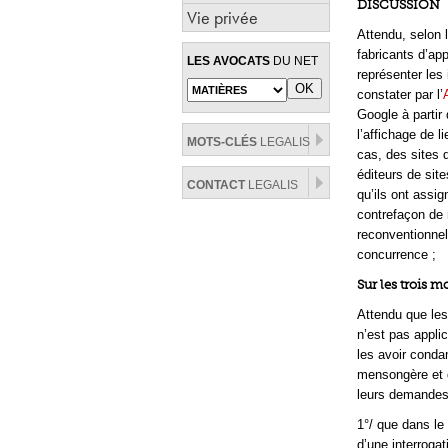
DISCUSSION
Vie privée
Attendu, selon l
fabricants d’ap
LES AVOCATS
DU NET
représenter les 
constater par l’
Google à partir
l’affichage de 
MOTS-CLÉS
LEGALIS
cas, des sites 
éditeurs de sit
CONTACT
LEGALIS
qu’ils ont assi
contrefaçon de 
reconventionnel
concurrence ;
Sur les trois 
Attendu que les 
n’est pas appli
les avoir conda
mensongère et d
leurs demandes 
1°/ que dans le
d’une interroga