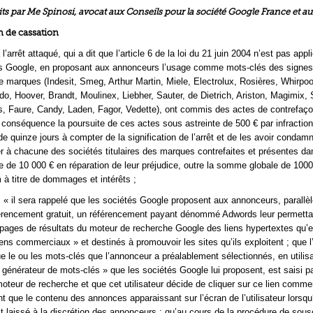
s par Me Spinosi, avocat aux Conseils pour la société Google France et au
 de cassation
 à l’arrêt attaqué, qui a dit que l’article 6 de la loi du 21 juin 2004 n’est pas appl
és Google, en proposant aux annonceurs l’usage comme mots-clés des signes
arques (Indesit, Smeg, Arthur Martin, Miele, Electrolux, Rosières, Whirpoo
o, Hoover, Brandt, Moulinex, Liebher, Sauter, de Dietrich, Ariston, Magimix, 
 Faure, Candy, Laden, Fagor, Vedette), ont commis des actes de contrefaçon
en conséquence la poursuite de ces actes sous astreinte de 500 € par infractio
de quinze jours à compter de la signification de l’arrêt et de les avoir condam
r à chacune des sociétés titulaires des marques contrefaites et présentes da
de 10 000 € en réparation de leur préjudice, outre la somme globale de 1000
 à titre de dommages et intérêts ;
 « il sera rappelé que les sociétés Google proposent aux annonceurs, parallè
éférencement gratuit, un référencement payant dénommé Adwords leur permettan
s pages de résultats du moteur de recherche Google des liens hypertextes qu’e
ns commerciaux » et destinés à promouvoir les sites qu’ils exploitent ; que l
que le ou les mots-clés que l’annonceur a préalablement sélectionnés, en utilis
générateur de mots-clés » que les sociétés Google lui proposent, est saisi p
 moteur de recherche et que cet utilisateur décide de cliquer sur ce lien commer
nt que le contenu des annonces apparaissant sur l’écran de l’utilisateur lorsqu‘
st laissé à la discrétion des annonceurs ; qu’au cours de la procédure de sous