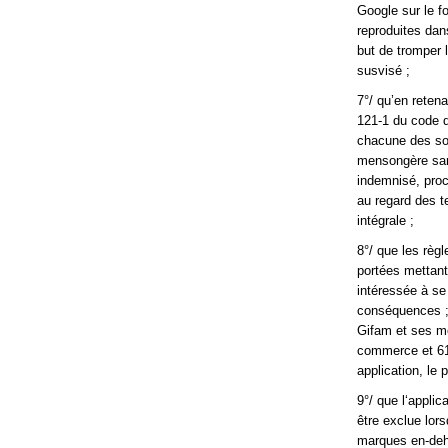
Google sur le f
reproduites dan
but de tromper 
susvisé ;
7°/ qu’en reten
121-1 du code d
chacune des soc
mensongère sans 
indemnisé, proc
au regard des t
intégrale ;
8°/ que les règl
portées mettant 
intéressée à se 
conséquences ; 
Gifam et ses mem
commerce et 61 
application, le 
9°/ que l‘appli
être exclue lor
marques en-dehor