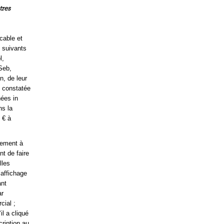
tres
icable et
 suivants
l,
Seb,
, de leur
n constatée
nées in
ns la
 € à
lement à
t de faire
lles
’affichage
ant
ar
cial ;
il a cliqué
cription au