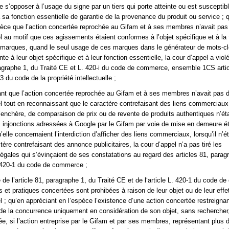
e s’opposer à l’usage du signe par un tiers qui porte atteinte ou est susceptib
à sa fonction essentielle de garantie de la provenance du produit ou service ; 
pèce que l’action concertée reprochée au Gifam et à ses membres n’avait pas 
el au motif que ces agissements étaient conformes à l’objet spécifique et à la 
 marques, quand le seul usage de ces marques dans le générateur de mots-c
inte à leur objet spécifique et à leur fonction essentielle, la cour d’appel a viol
ragraphe 1, du Traité CE et L. 420-i du code de commerce, ensemble 1CS arti
3 du code de la propriété intellectuelle ;
ant que l’action concertée reprochée au Gifam et à ses membres n’avait pas d
el tout en reconnaissant que le caractère contrefaisant des liens commerciau
d’enchère, de comparaison de prix ou de revente de produits authentiques n’ét
es injonctions adressées à Google par le Gifam par voie de mise en demeure ét
’elle concernaient l’interdiction d’afficher des liens commerciaux, lorsqu’il n’é
ctère contrefaisant des annonce publicitaires, la cour d’appel n’a pas tiré les
gales qui s’évinçaient de ses constatations au regard des articles 81, parag
. 420-1 du code de commerce ;
te de l’article 81, paragraphe 1, du Traité CE et de l‘article L. 420-1 du code 
s et pratiques concertées sont prohibées à raison de leur objet ou de leur effe
l ; qu’en appréciant en l’espèce l’existence d’une action concertée restreigna
 de la concurrence uniquement en considération de son objet, sans recherch
itée, si l’action entreprise par le Gifam et par ses membres, représentant plus