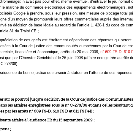
ctroménager, n’avait pas pour effet, même éventuel, d’entraver le jeu normal d
r le marché du commerce électronique des équipements électroménagers, n
sociétés Google à prendre, sous leur pression, une mesure de blocage total pri
igne d’un moyen de promouvoir leurs offres commerciales auprès des internau
privé sa décision de base légale au regard de l’article L. 420-1 du code de c
rticle 81 du Traité CE ;
ppréciation de ces griefs est étroitement dépendante des réponses qui seront
posées à la Cour de justice des communautés européennes par la Cour de ca
rciale, financière et économique, arrêts du 20 mai 2008,
n° 609 FS-D
,
610 
insi que par l’Oberster Gerichtshof le 26 juin 2008 (affaire enregistrée au rôle d
C-278/08) ;
nséquence de bonne justice de surseoir à statuer en l’attente de ces réponses
:
tuer sur le pourvoi jusqu’à décision de la Cour de justice des Communautés
s les affaires enregistrées sous le n° C-278/08 et dans celles résultant d
s par les arrêts n° 609 FS-D, 610 FS D et 611 FS P+B ;
ésente affaire à l’audience FR du 15 septembre 2009 ;
épens ;