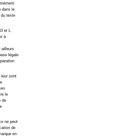
ommément
u dans le
 du texte
3 et L.
er à
 ailleurs
base légale
éparation
 leur sont
ne
ses
re le
e de
se
ce ne peut
cation de
 marque en