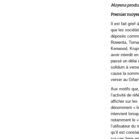
Moyens produit
Premier moyen
Il est fait grief
que les sociét
déposés comme m
Rowenta, Tornad
Kenwood, Krups,
avoir interdit 
passé un délai 
solidum à verse
cause la somme 
verser au Gifam
Aux motifs que,
l’activité de r
afficher sur le
dénomment « lie
intervient lors
notamment le « 
l’utilisateur du
qu‘il est consta
sur ces liens e