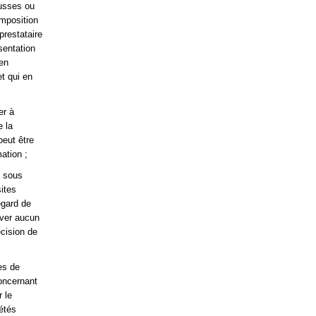
ausses ou
omposition
 prestataire
sentation
 en
et qui en
er à
e la
peut être
ation ;
s sous
sites
egard de
ever aucun
écision de
es de
oncernant
 le
étés