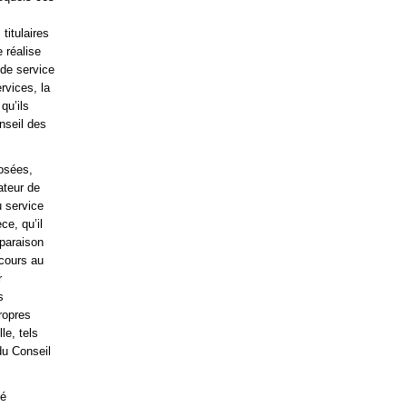
titulaires
 réalise
 de service
rvices, la
qu’ils
onseil des
posées,
ateur de
u service
e, qu’il
mparaison
ecours au
r
s
ropres
le, tels
 du Conseil
té