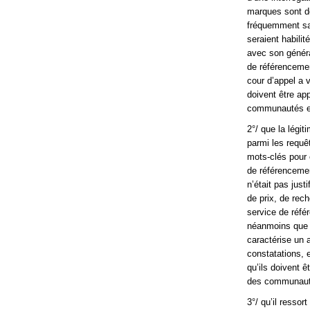
marques sont dé
fréquemment sai
seraient habili
avec son généra
de référencemen
cour d’appel a v
doivent être app
communautés e
2°/ que la légi
parmi les requê
mots-clés pour e
de référencemen
n’était pas jus
de prix, de rec
service de réfé
néanmoins que 
caractérise un 
constatations, e
qu’ils doivent ê
des communaut
3°/ qu’il ressor