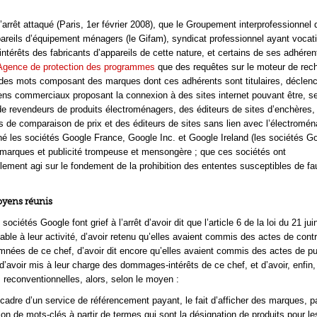
’arrêt attaqué (Paris, 1er février 2008), que le Groupement interprofessionnel 
pareils d’équipement ménagers (le Gifam), syndicat professionnel ayant vocat
intérêts des fabricants d’appareils de cette nature, et certains de ses adhérent
Agence de protection des programmes
que des requêtes sur le moteur de rec
 des mots composant des marques dont ces adhérents sont titulaires, déclen
liens commerciaux proposant la connexion à des sites internet pouvant être, se
de revendeurs de produits électroménagers, des éditeurs de sites d’enchères,
es de comparaison de prix et des éditeurs de sites sans lien avec l’électromén
gné les sociétés Google France, Google Inc. et Google Ireland (les sociétés G
marques et publicité trompeuse et mensongère ; que ces sociétés ont
lement agi sur le fondement de la prohibition des ententes susceptibles de fa
moyens réunis
sociétés Google font grief à l’arrêt d’avoir dit que l’article 6 de la loi du 21 ju
cable à leur activité, d’avoir retenu qu’elles avaient commis des actes de cont
mnées de ce chef, d’avoir dit encore qu’elles avaient commis des actes de pub
’avoir mis à leur charge des dommages-intérêts de ce chef, et d’avoir, enfin, 
reconventionnelles, alors, selon le moyen :
 cadre d’un service de référencement payant, le fait d’afficher des marques, pa
tion de mots-clés à partir de termes qui sont la désignation de produits pour l