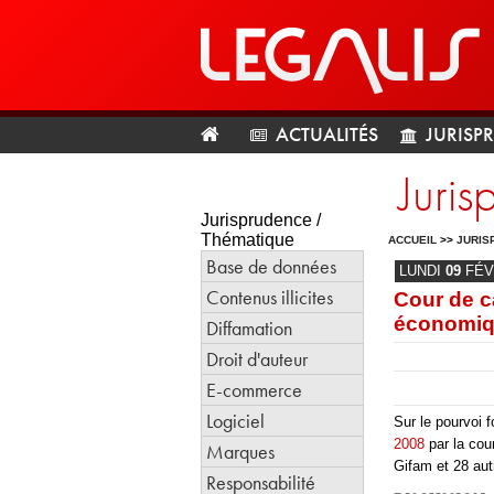
ACTUALITÉS
JURISP
Juri
Jurisprudence /
Thématique
ACCUEIL
>>
JURIS
Base de données
LUNDI
09
FÉV
Contenus illicites
Cour de c
économiqu
Diffamation
Droit d'auteur
E-commerce
Logiciel
Sur le pourvoi f
2008
par la cou
Marques
Gifam et 28 aut
Responsabilité