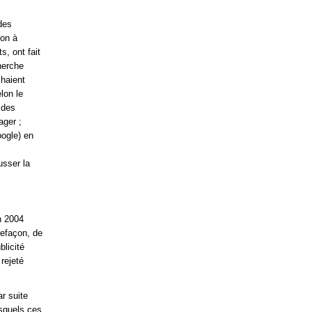
des
ion à
s, ont fait
herche
chaient
lon le
 des
ager ;
oogle) en
usser la
in 2004
refaçon, de
licité
rejeté
r suite
esquels ces