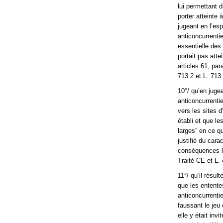
lui permettant d
porter atteinte 
jugeant en l’es
anticoncurrenti
essentielle des
portait pas atte
articles 61, pa
713.2 et L. 713.
10°/ qu’en juge
anticoncurrenti
vers les sites 
établi et que l
larges” en ce qu
justifié du cara
conséquences lé
Traité CE et L
11°/ qu’il résul
que les entente
anticoncurrentie
faussant le jeu
elle y était inv