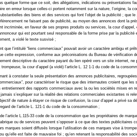
s quelque forme que ce soit, des allégations, indications ou présentations f
ire en erreur lorsque celles-ci portent notamment sur la nature, l’origine, la c
substantielles des biens et des services qui font l’objet de la publicité ; que le
éférencement ne faisant pas de publicité, au moyen des annonces dont la pré
t incriminée, en faveur de ses propres produits ou services, la cour d’appel,
’annonceur qui est pourtant seul responsable de la forme prise par la publicité 
ement, a violé le texte susvisé ;
nt que l’intitulé “liens commerciaux” pouvait avoir un caractère ambigu et prêt
ue cette expression, conforme aux préconisations du Bureau de vérification d
lement descriptive du caractère payant du lien opéré vers un site internet, ne 
 trompeuse, la cour d’appel (a violé) l’article L. 12 1-1 du code de la consomm
rnant à constater la seule présentation des annonces publicitaires, regroupée
s commerciaux”, pour caractériser le risque que des internautes croient que les 
és entretiennent des rapports commerciaux avec la ou les sociétés mises en r
 jamais s’expliquer sur la réalité des relations commerciales existantes ni rel
bjectif de nature à étayer ce risque de confusion, la cour d’appel a privé sa d
regard de l’article L. 121-1 du code de la consommation ;
rt de l’article L.115-33 code de la consommation que les propriétaires de marqu
brique ou de services peuvent s’opposer à ce que des textes publicitaires c
 marques soient diffusés lorsque l’utilisation de ces marques vise à tromper
 qu’elle est faite de mauvaise foi ; qu’en retenant la responsabilité des soci