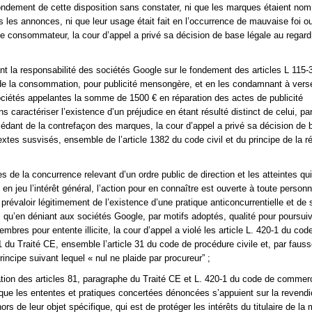
ondement de cette disposition sans constater, ni que les marques étaient n
s les annonces, ni que leur usage était fait en l’occurrence de mauvaise foi o
le consommateur, la cour d’appel a privé sa décision de base légale au regard
ant la responsabilité des sociétés Google sur le fondement des articles L 115-3
e la consommation, pour publicité mensongère, et en les condamnant à vers
iétés appelantes la somme de 1500 € en réparation des actes de publicité
caractériser l’existence d’un préjudice en étant résulté distinct de celui, par
édant de la contrefaçon des marques, la cour d’appel a privé sa décision de 
extes susvisés, ensemble de l’article 1382 du code civil et du principe de la r
es de la concurrence relevant d’un ordre public de direction et les atteintes qui
en jeu l’intérêt général, l’action pour en connaître est ouverte à toute person
prévaloir légitimement de l’existence d’une pratique anticoncurrentielle et de 
qu’en déniant aux sociétés Google, par motifs adoptés, qualité pour poursuiv
bres pour entente illicite, la cour d’appel a violé les article L. 420-1 du cod
du Traité CE, ensemble l’article 31 du code de procédure civile et, par faus
principe suivant lequel « nul ne plaide par procureur” ;
cation des articles 81, paragraphe du Traité CE et L. 420-1 du code de commer
sque les ententes et pratiques concertées dénoncées s’appuient sur la revendi
s de leur objet spécifique, qui est de protéger les intérêts du titulaire de la