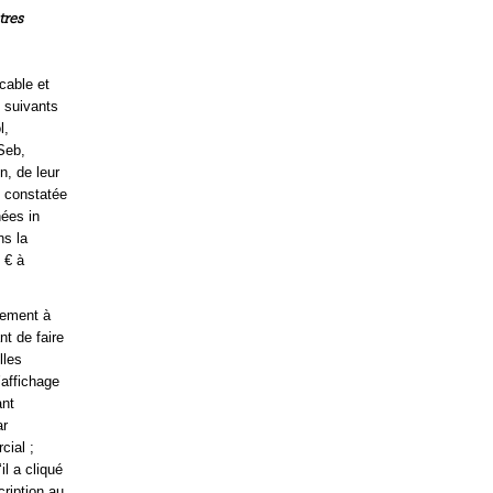
tres
icable et
 suivants
l,
Seb,
, de leur
n constatée
nées in
ns la
 € à
lement à
t de faire
lles
’affichage
ant
ar
cial ;
il a cliqué
cription au