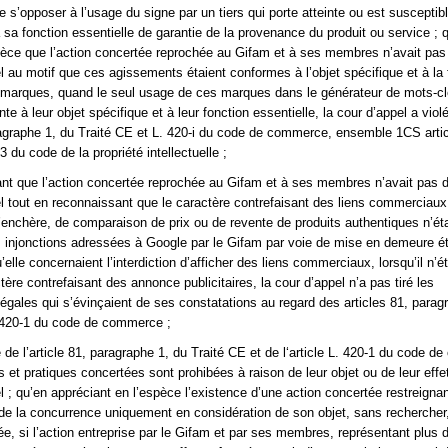
e s’opposer à l’usage du signe par un tiers qui porte atteinte ou est susceptib
à sa fonction essentielle de garantie de la provenance du produit ou service ; 
pèce que l’action concertée reprochée au Gifam et à ses membres n’avait pas 
el au motif que ces agissements étaient conformes à l’objet spécifique et à la 
 marques, quand le seul usage de ces marques dans le générateur de mots-c
inte à leur objet spécifique et à leur fonction essentielle, la cour d’appel a viol
ragraphe 1, du Traité CE et L. 420-i du code de commerce, ensemble 1CS arti
3 du code de la propriété intellectuelle ;
ant que l’action concertée reprochée au Gifam et à ses membres n’avait pas d
el tout en reconnaissant que le caractère contrefaisant des liens commerciau
d’enchère, de comparaison de prix ou de revente de produits authentiques n’ét
es injonctions adressées à Google par le Gifam par voie de mise en demeure ét
’elle concernaient l’interdiction d’afficher des liens commerciaux, lorsqu’il n’é
ctère contrefaisant des annonce publicitaires, la cour d’appel n’a pas tiré les
gales qui s’évinçaient de ses constatations au regard des articles 81, parag
. 420-1 du code de commerce ;
te de l’article 81, paragraphe 1, du Traité CE et de l‘article L. 420-1 du code 
s et pratiques concertées sont prohibées à raison de leur objet ou de leur effe
l ; qu’en appréciant en l’espèce l’existence d’une action concertée restreigna
 de la concurrence uniquement en considération de son objet, sans recherch
itée, si l’action entreprise par le Gifam et par ses membres, représentant plus