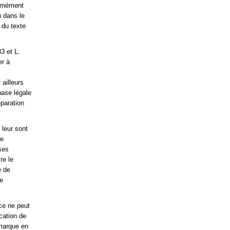
ommément
u dans le
 du texte
3 et L.
er à
 ailleurs
base légale
éparation
 leur sont
ne
ses
re le
e de
se
ce ne peut
cation de
 marque en