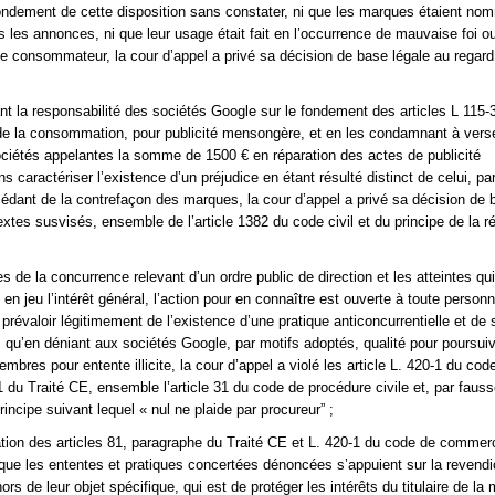
ondement de cette disposition sans constater, ni que les marques étaient n
s les annonces, ni que leur usage était fait en l’occurrence de mauvaise foi o
le consommateur, la cour d’appel a privé sa décision de base légale au regard
ant la responsabilité des sociétés Google sur le fondement des articles L 115-3
e la consommation, pour publicité mensongère, et en les condamnant à vers
iétés appelantes la somme de 1500 € en réparation des actes de publicité
caractériser l’existence d’un préjudice en étant résulté distinct de celui, par
édant de la contrefaçon des marques, la cour d’appel a privé sa décision de 
extes susvisés, ensemble de l’article 1382 du code civil et du principe de la r
es de la concurrence relevant d’un ordre public de direction et les atteintes qui
en jeu l’intérêt général, l’action pour en connaître est ouverte à toute person
prévaloir légitimement de l’existence d’une pratique anticoncurrentielle et de 
qu’en déniant aux sociétés Google, par motifs adoptés, qualité pour poursuiv
bres pour entente illicite, la cour d’appel a violé les article L. 420-1 du cod
du Traité CE, ensemble l’article 31 du code de procédure civile et, par faus
principe suivant lequel « nul ne plaide par procureur” ;
cation des articles 81, paragraphe du Traité CE et L. 420-1 du code de commer
sque les ententes et pratiques concertées dénoncées s’appuient sur la revendi
s de leur objet spécifique, qui est de protéger les intérêts du titulaire de la