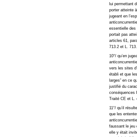
lui permettant d
porter atteinte 
jugeant en l’es
anticoncurrenti
essentielle des
portait pas atte
articles 61, pa
713.2 et L. 713.
10°/ qu’en juge
anticoncurrenti
vers les sites 
établi et que l
larges” en ce qu
justifié du cara
conséquences lé
Traité CE et L
11°/ qu’il résul
que les entente
anticoncurrentie
faussant le jeu
elle y était inv