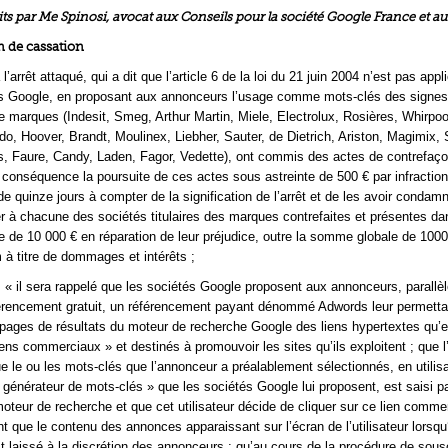
s par Me Spinosi, avocat aux Conseils pour la société Google France et au
 de cassation
 à l’arrêt attaqué, qui a dit que l’article 6 de la loi du 21 juin 2004 n’est pas appl
és Google, en proposant aux annonceurs l’usage comme mots-clés des signes
arques (Indesit, Smeg, Arthur Martin, Miele, Electrolux, Rosières, Whirpoo
o, Hoover, Brandt, Moulinex, Liebher, Sauter, de Dietrich, Ariston, Magimix, 
 Faure, Candy, Laden, Fagor, Vedette), ont commis des actes de contrefaçon
en conséquence la poursuite de ces actes sous astreinte de 500 € par infractio
de quinze jours à compter de la signification de l’arrêt et de les avoir condam
r à chacune des sociétés titulaires des marques contrefaites et présentes da
de 10 000 € en réparation de leur préjudice, outre la somme globale de 1000
 à titre de dommages et intérêts ;
 « il sera rappelé que les sociétés Google proposent aux annonceurs, parallè
éférencement gratuit, un référencement payant dénommé Adwords leur permettan
s pages de résultats du moteur de recherche Google des liens hypertextes qu’e
ns commerciaux » et destinés à promouvoir les sites qu’ils exploitent ; que l
que le ou les mots-clés que l’annonceur a préalablement sélectionnés, en utilis
générateur de mots-clés » que les sociétés Google lui proposent, est saisi p
 moteur de recherche et que cet utilisateur décide de cliquer sur ce lien commer
nt que le contenu des annonces apparaissant sur l’écran de l’utilisateur lorsqu‘
st laissé à la discrétion des annonceurs ; qu’au cours de la procédure de sous