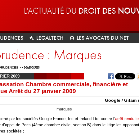
L'ACTUALITÉ DU
DROIT DES
NOUV
RUDENCES
LEGALTECH
LES AVOCATS DU NET
sprudence : Marques
PRUDENCES
>>
MARQUES
RIER
2009
assation Chambre commerciale, financière et
e Arrêt du 27 janvier 2009
Google / Gifam 
marques
ormé par les sociétés Google France, Inc et Ireland Ltd, contre l’
arrêt rendu le
r d’appel de Paris (4ème chambre civile, section B) dans le litige les opposan
res sociétés ;