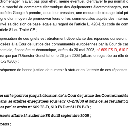
ctroménager, n’avait pas pour effet, même éventuel, d’entraver le jeu normal d
r le marché du commerce électronique des équipements électroménagers, n
sociétés Google à prendre, sous leur pression, une mesure de blocage total pri
igne d’un moyen de promouvoir leurs offres commerciales auprès des internau
privé sa décision de base légale au regard de l’article L. 420-1 du code de c
rticle 81 du Traité CE ;
ppréciation de ces griefs est étroitement dépendante des réponses qui seront
posées à la Cour de justice des communautés européennes par la Cour de ca
rciale, financière et économique, arrêts du 20 mai 2008,
n° 609 FS-D
,
610 
insi que par l’Oberster Gerichtshof le 26 juin 2008 (affaire enregistrée au rôle d
C-278/08) ;
nséquence de bonne justice de surseoir à statuer en l’attente de ces réponses
:
tuer sur le pourvoi jusqu’à décision de la Cour de justice des Communautés
s les affaires enregistrées sous le n° C-278/08 et dans celles résultant d
s par les arrêts n° 609 FS-D, 610 FS D et 611 FS P+B ;
ésente affaire à l’audience FR du 15 septembre 2009 ;
épens ;