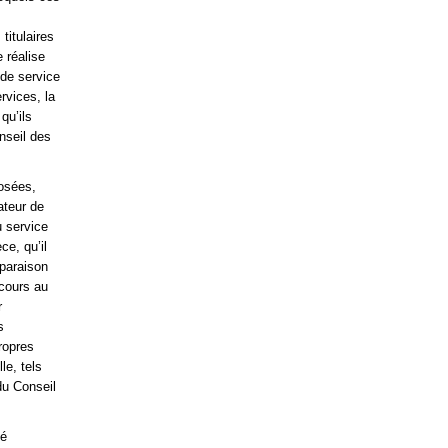
titulaires
 réalise
 de service
rvices, la
qu’ils
onseil des
posées,
ateur de
u service
e, qu’il
mparaison
ecours au
r
s
ropres
le, tels
 du Conseil
té