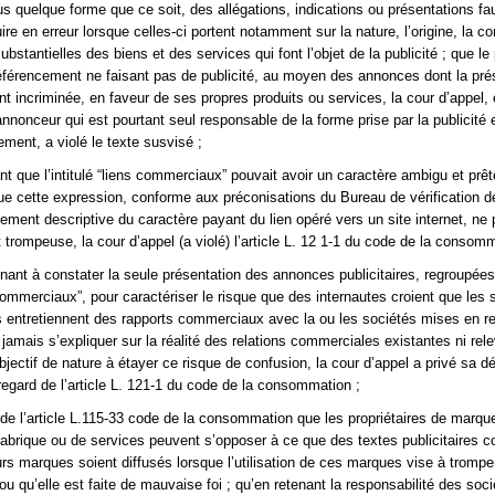
s quelque forme que ce soit, des allégations, indications ou présentations f
ire en erreur lorsque celles-ci portent notamment sur la nature, l’origine, la c
substantielles des biens et des services qui font l’objet de la publicité ; que le
éférencement ne faisant pas de publicité, au moyen des annonces dont la pré
t incriminée, en faveur de ses propres produits ou services, la cour d’appel,
’annonceur qui est pourtant seul responsable de la forme prise par la publicité 
ement, a violé le texte susvisé ;
nt que l’intitulé “liens commerciaux” pouvait avoir un caractère ambigu et prêt
ue cette expression, conforme aux préconisations du Bureau de vérification d
lement descriptive du caractère payant du lien opéré vers un site internet, ne 
 trompeuse, la cour d’appel (a violé) l’article L. 12 1-1 du code de la consomm
rnant à constater la seule présentation des annonces publicitaires, regroupée
s commerciaux”, pour caractériser le risque que des internautes croient que les 
és entretiennent des rapports commerciaux avec la ou les sociétés mises en r
 jamais s’expliquer sur la réalité des relations commerciales existantes ni rel
bjectif de nature à étayer ce risque de confusion, la cour d’appel a privé sa d
regard de l’article L. 121-1 du code de la consommation ;
rt de l’article L.115-33 code de la consommation que les propriétaires de marqu
brique ou de services peuvent s’opposer à ce que des textes publicitaires c
 marques soient diffusés lorsque l’utilisation de ces marques vise à tromper
 qu’elle est faite de mauvaise foi ; qu’en retenant la responsabilité des soci