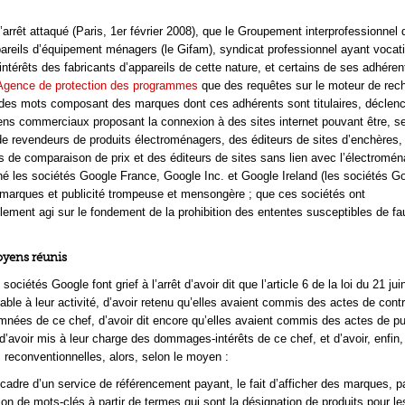
’arrêt attaqué (Paris, 1er février 2008), que le Groupement interprofessionnel 
pareils d’équipement ménagers (le Gifam), syndicat professionnel ayant vocat
intérêts des fabricants d’appareils de cette nature, et certains de ses adhérent
Agence de protection des programmes
que des requêtes sur le moteur de rec
 des mots composant des marques dont ces adhérents sont titulaires, déclen
liens commerciaux proposant la connexion à des sites internet pouvant être, se
de revendeurs de produits électroménagers, des éditeurs de sites d’enchères,
es de comparaison de prix et des éditeurs de sites sans lien avec l’électromén
gné les sociétés Google France, Google Inc. et Google Ireland (les sociétés G
marques et publicité trompeuse et mensongère ; que ces sociétés ont
lement agi sur le fondement de la prohibition des ententes susceptibles de fa
moyens réunis
sociétés Google font grief à l’arrêt d’avoir dit que l’article 6 de la loi du 21 ju
cable à leur activité, d’avoir retenu qu’elles avaient commis des actes de cont
mnées de ce chef, d’avoir dit encore qu’elles avaient commis des actes de pub
’avoir mis à leur charge des dommages-intérêts de ce chef, et d’avoir, enfin, 
reconventionnelles, alors, selon le moyen :
 cadre d’un service de référencement payant, le fait d’afficher des marques, pa
tion de mots-clés à partir de termes qui sont la désignation de produits pour l