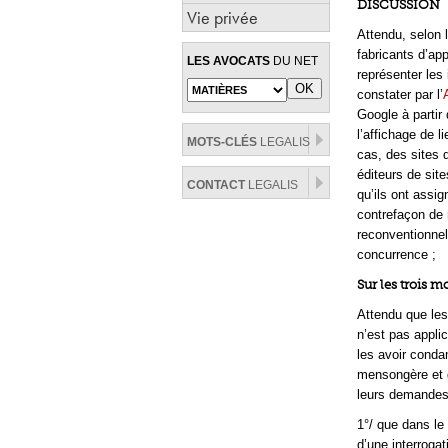
DISCUSSION
Vie privée
Attendu, selon l
fabricants d’ap
LES AVOCATS
DU NET
représenter les 
constater par l’
Google à partir
l’affichage de 
MOTS-CLÉS
LEGALIS
cas, des sites 
éditeurs de sit
CONTACT
LEGALIS
qu’ils ont assi
contrefaçon de 
reconventionnel
concurrence ;
Sur les trois 
Attendu que les 
n’est pas appli
les avoir conda
mensongère et d
leurs demandes 
1°/ que dans le
d’une interroga