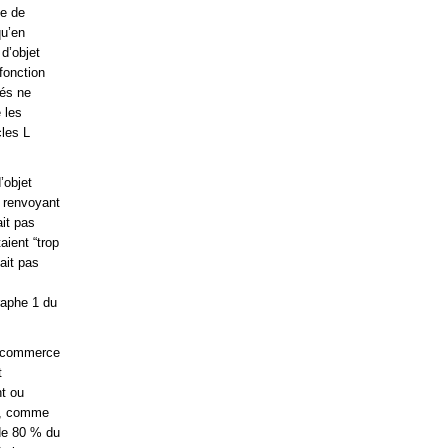
le de
qu’en
d’objet
fonction
lés ne
é les
cles L
’objet
x renvoyant
ait pas
aient “trop
tait pas
raphe 1 du
de commerce
t
nt ou
er, comme
 de 80 % du