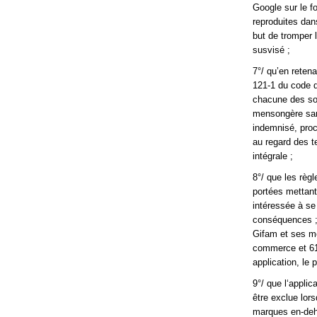
Google sur le f
reproduites dan
but de tromper 
susvisé ;
7°/ qu’en reten
121-1 du code d
chacune des soc
mensongère sans 
indemnisé, proc
au regard des t
intégrale ;
8°/ que les règl
portées mettant 
intéressée à se 
conséquences ; 
Gifam et ses mem
commerce et 61 
application, le 
9°/ que l‘appli
être exclue lor
marques en-dehor