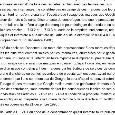
posées au sein d’une liste des requêtes, en lien avec ces termes, les plus
sis par les internautes, ne constitue pas un usage de ces marques que leurs 
tés à interdire ; qu’en retenant en l’espèce que l’usage des marques que Google
teur de mots-clés caractérise un acte de contrefaçon, lors que le prestataire
t ne fait pas lui-même usage des marques pour distinguer des produits ou se
iolé les articles L. 713-2 et L. 713-3 du code de la propriété intellectuelle, tels 
liqués et interprété a à la lumière de l’article 5 de la directive n° 89-104 du C
uropéennes du 21 décembre 1988 ;
timité du choix par l’annonceur de mots-clés correspondant à des marques dé
tes les plus fréquemment saisies par les internautes, énumérées par le génér
n faire un usage licite, interdit en toute hypothèse d’imputer au prestataire d
t un usage contrefaisant de marques en cause ; qu’ayant constaté, en l’espèc
tifié d’un usage contrefaisant des marques par les éditeurs de services de co
herche d’enchères ou par les revendeurs de produits authentiques, ayant eu r
rencement par liens commerciaux de Google, la cour d’appel ne pouvait reteni
l’usage de ces marques que Google réalise avec son générateur de mots-clé
acte de contrefaçon, sans omettre de tirer les conséquences légales de ses p
n violation des articles L. 713-2 et L. 713-3 du code de la propriété intellectuel
tre appliqués et interprétés à la lumière de l’article 5 de la directive n° 89-104
és européennes du 21 décembre 1998 ;
t de l’article L. 121-1 du code de la consommation qu’est interdite toute publici