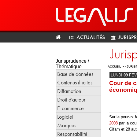
ACTUALITÉS
JURISP
Juri
Jurisprudence /
Thématique
ACCUEIL
>>
JURIS
Base de données
LUNDI
09
FÉV
Contenus illicites
Cour de c
économiqu
Diffamation
Droit d'auteur
E-commerce
Logiciel
Sur le pourvoi f
2008
par la cou
Marques
Gifam et 28 aut
Responsabilité