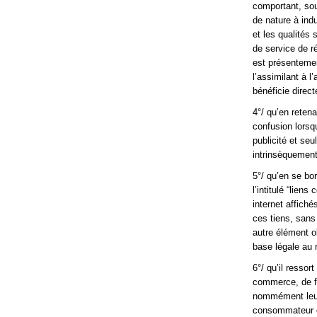
comportant, sou
de nature à indu
et les qualités 
de service de r
est présentemen
l’assimilant à l
bénéficie direct
4°/ qu’en retena
confusion lorsq
publicité et seu
intrinsèquement
5°/ qu’en se bo
l’intitulé “lien
internet affich
ces tiens, sans
autre élément o
base légale au 
6°/ qu’il resso
commerce, de fa
nommément leurs
consommateur ou