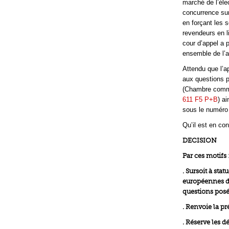
marché de l’éle
concurrence su
en forçant les 
revendeurs en l
cour d’appel a 
ensemble de l’a
Attendu que l’a
aux questions 
(Chambre comme
611 F5 P+B
) a
sous le numéro 
Qu’il est en co
DECISION
Par ces motifs 
. Sursoit à sta
européennes dan
questions posée
. Renvoie la pr
. Réserve les d