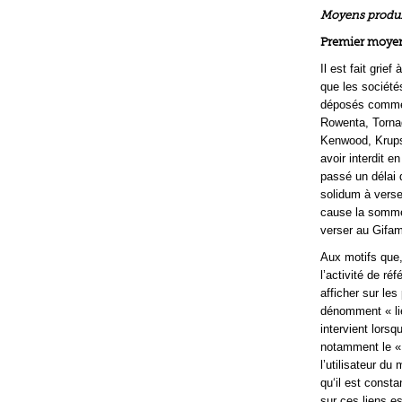
Moyens produit
Premier moyen
Il est fait grief
que les sociét
déposés comme m
Rowenta, Tornad
Kenwood, Krups,
avoir interdit 
passé un délai 
solidum à verse
cause la somme 
verser au Gifam
Aux motifs que,
l’activité de r
afficher sur le
dénomment « lie
intervient lors
notamment le « 
l’utilisateur du
qu‘il est consta
sur ces liens e