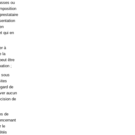
ausses ou
omposition
 prestataire
sentation
 en
et qui en
er à
e la
peut être
ation ;
s sous
sites
egard de
ever aucun
écision de
es de
oncernant
 le
étés