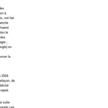
des
ion à
s, ont fait
herche
chaient
lon le
 des
ager ;
oogle) en
usser la
in 2004
refaçon, de
licité
rejeté
r suite
esquels ces