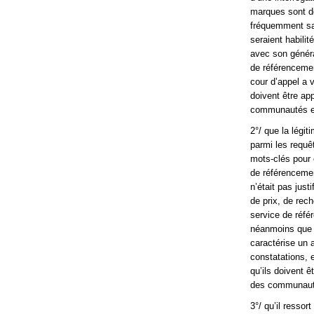
marques sont dé
fréquemment sai
seraient habili
avec son généra
de référencemen
cour d’appel a v
doivent être app
communautés e
2°/ que la légi
parmi les requê
mots-clés pour e
de référencemen
n’était pas jus
de prix, de rec
service de réfé
néanmoins que 
caractérise un 
constatations, e
qu’ils doivent ê
des communaut
3°/ qu’il ressor