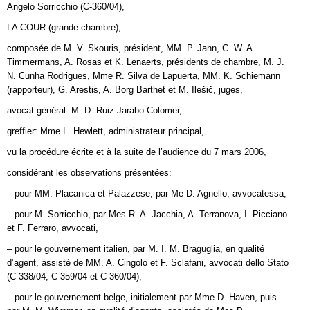
Angelo Sorricchio (C‑360/04),
LA COUR (grande chambre),
composée de M. V. Skouris, président, MM. P. Jann, C. W. A.
Timmermans, A. Rosas et K. Lenaerts, présidents de chambre, M. J.
N. Cunha Rodrigues, Mme R. Silva de Lapuerta, MM. K. Schiemann
(rapporteur), G. Arestis, A. Borg Barthet et M. Ilešič, juges,
avocat général: M. D. Ruiz‑Jarabo Colomer,
greffier: Mme L. Hewlett, administrateur principal,
vu la procédure écrite et à la suite de l’audience du 7 mars 2006,
considérant les observations présentées:
– pour MM. Placanica et Palazzese, par Me D. Agnello, avvocatessa,
– pour M. Sorricchio, par Mes R. A. Jacchia, A. Terranova, I. Picciano
et F. Ferraro, avvocati,
– pour le gouvernement italien, par M. I. M. Braguglia, en qualité
d’agent, assisté de MM. A. Cingolo et F. Sclafani, avvocati dello Stato
(C‑338/04, C‑359/04 et C‑360/04),
– pour le gouvernement belge, initialement par Mme D. Haven, puis