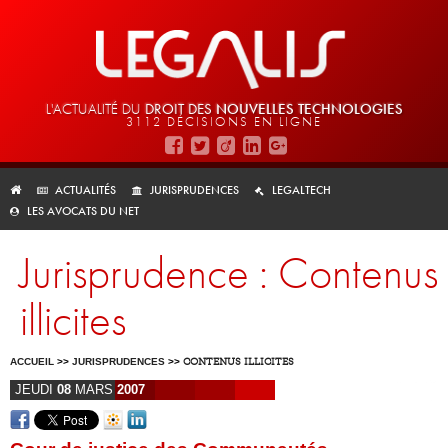
L'ACTUALITÉ DU
DROIT DES
NOUVELLES TECHNOLOGIES
3112 DÉCISIONS EN LIGNE
ACTUALITÉS
JURISPRUDENCES
LEGALTECH
LES AVOCATS DU NET
Jurisprudence : Contenus
illicites
ACCUEIL
>>
JURISPRUDENCES
>>
CONTENUS ILLICITES
JEUDI
08
MARS
2007