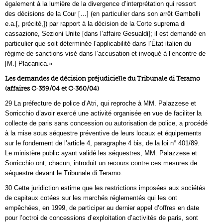
également à la lumière de la divergence d’interprétation qui ressort
des décisions de la Cour […] (en particulier dans son arrêt Gambelli
e.a.[, précité,]) par rapport à la décision de la Corte suprema di
cassazione, Sezioni Unite [dans l’affaire Gesualdi]; il est demandé en
particulier que soit déterminée l’applicabilité dans l’État italien du
régime de sanctions visé dans l’accusation et invoqué à l’encontre de
[M.] Placanica.»
Les demandes de décision préjudicielle du Tribunale di Teramo
(affaires C‑359/04 et C‑360/04)
29 La préfecture de police d’Atri, qui reproche à MM. Palazzese et
Sorricchio d’avoir exercé une activité organisée en vue de faciliter la
collecte de paris sans concession ou autorisation de police, a procédé
à la mise sous séquestre préventive de leurs locaux et équipements
sur le fondement de l’article 4, paragraphe 4 bis, de la loi n° 401/89.
Le ministère public ayant validé les séquestres, MM. Palazzese et
Sorricchio ont, chacun, introduit un recours contre ces mesures de
séquestre devant le Tribunale di Teramo.
30 Cette juridiction estime que les restrictions imposées aux sociétés
de capitaux cotées sur les marchés réglementés qui les ont
empêchées, en 1999, de participer au dernier appel d’offres en date
pour l’octroi de concessions d’exploitation d’activités de paris, sont