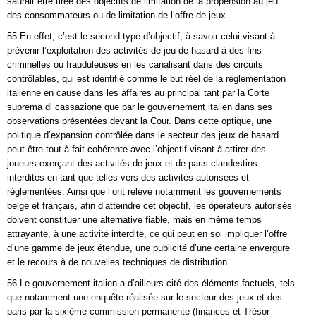
saurait être tirée des objectifs de limitation de la propension au jeu
des consommateurs ou de limitation de l’offre de jeux.
55 En effet, c’est le second type d’objectif, à savoir celui visant à
prévenir l’exploitation des activités de jeu de hasard à des fins
criminelles ou frauduleuses en les canalisant dans des circuits
contrôlables, qui est identifié comme le but réel de la réglementation
italienne en cause dans les affaires au principal tant par la Corte
suprema di cassazione que par le gouvernement italien dans ses
observations présentées devant la Cour. Dans cette optique, une
politique d’expansion contrôlée dans le secteur des jeux de hasard
peut être tout à fait cohérente avec l’objectif visant à attirer des
joueurs exerçant des activités de jeux et de paris clandestins
interdites en tant que telles vers des activités autorisées et
réglementées. Ainsi que l’ont relevé notamment les gouvernements
belge et français, afin d’atteindre cet objectif, les opérateurs autorisés
doivent constituer une alternative fiable, mais en même temps
attrayante, à une activité interdite, ce qui peut en soi impliquer l’offre
d’une gamme de jeux étendue, une publicité d’une certaine envergure
et le recours à de nouvelles techniques de distribution.
56 Le gouvernement italien a d’ailleurs cité des éléments factuels, tels
que notamment une enquête réalisée sur le secteur des jeux et des
paris par la sixième commission permanente (finances et Trésor