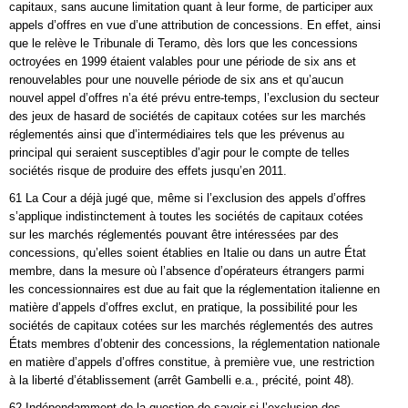
capitaux, sans aucune limitation quant à leur forme, de participer aux
appels d’offres en vue d’une attribution de concessions. En effet, ainsi
que le relève le Tribunale di Teramo, dès lors que les concessions
octroyées en 1999 étaient valables pour une période de six ans et
renouvelables pour une nouvelle période de six ans et qu’aucun
nouvel appel d’offres n’a été prévu entre‑temps, l’exclusion du secteur
des jeux de hasard de sociétés de capitaux cotées sur les marchés
réglementés ainsi que d’intermédiaires tels que les prévenus au
principal qui seraient susceptibles d’agir pour le compte de telles
sociétés risque de produire des effets jusqu’en 2011.
61 La Cour a déjà jugé que, même si l’exclusion des appels d’offres
s’applique indistinctement à toutes les sociétés de capitaux cotées
sur les marchés réglementés pouvant être intéressées par des
concessions, qu’elles soient établies en Italie ou dans un autre État
membre, dans la mesure où l’absence d’opérateurs étrangers parmi
les concessionnaires est due au fait que la réglementation italienne en
matière d’appels d’offres exclut, en pratique, la possibilité pour les
sociétés de capitaux cotées sur les marchés réglementés des autres
États membres d’obtenir des concessions, la réglementation nationale
en matière d’appels d’offres constitue, à première vue, une restriction
à la liberté d’établissement (arrêt Gambelli e.a., précité, point 48).
62 Indépendamment de la question de savoir si l’exclusion des