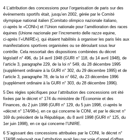
4 L’attribution des concessions pour l’organisation de paris sur des
événements sportifs était, jusqu’en 2002, gérée par le Comité
olympique national italien (Comitato olimpico nazionale italiano,
ci‑après le «CONI») et l’Union nationale pour l’amélioration des races
équines (Unione nazionale per l’incremento delle razze equine,
ci‑après l’«UNIRE»), qui étaient habilités à organiser les paris liés aux
manifestations sportives organisées ou se déroulant sous leur
contrôle. Cela ressortait des dispositions combinées du décret
législatif n° 496, du 14 avril 1948 (GURI n° 118, du 14 avril 1948), de
l’article 3, paragraphe 229, de la loi n° 549, du 28 décembre 1995
(supplément ordinaire à la GURI n° 302, du 29 décembre 1995) et de
l’article 3, paragraphe 78, de la loi n° 662, du 23 décembre 1996
(supplément ordinaire à la GURI n° 303, du 28 décembre 1996).
5 Des règles spécifiques pour l’attribution des concessions ont été
fixées par le décret n° 174 du ministère de l’Économie et des
Finances, du 2 juin 1998 (GURI n° 129, du 5 juin 1998, ci‑après le
«décret n° 174/98»), en ce qui concerne le CONI, et par le décret n°
169 du président de la République, du 8 avril 1998 (GURI n° 125, du
1er juin 1998), en ce qui concerne l’UNIRE.
6 S’agissant des concessions attribuées par le CONI, le décret n°
174/98 prévoyait que l’attribution avait lieu par voie d’appel d’offres.