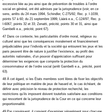
excessive liée au jeu ainsi que de prévention de troubles à l’ordre
social en général, ont été admises par la jurisprudence (voir, en ce
sens, arrêts du 24 mars 1994, Schindler, C‑275/92, Rec. p. I‑1039,
points 57 à 60; du 21 septembre 1999, Läärä e.a., C‑124/97, Rec. p.
I‑6067, points 32 et 33; Zenatti, précité, points 30 et 31, ainsi que
Gambelli e.a., précité, point 67).
47 Dans ce contexte, les particularités d’ordre moral, religieux ou
culturel ainsi que les conséquences moralement et financièrement
préjudiciables pour l’individu et la société qui entourent les jeux et les
paris peuvent être de nature à justifier l’existence, au profit des
autorités nationales, d’un pouvoir d’appréciation suffisant pour
déterminer les exigences que comporte la protection du
consommateur et de l’ordre social (arrêt Gambelli e.a., précité, point
63).
48 À cet égard, si les États membres sont libres de fixer les objectifs
de leur politique en matière de jeux de hasard et, le cas échéant, de
définir avec précision le niveau de protection recherché, les
restrictions qu’ils imposent doivent toutefois satisfaire aux conditions
qui ressortent de la jurisprudence de la Cour en ce qui concerne leur
proportionnalité.
49 Par conséquent, il convient d’examiner séparément pour chacune