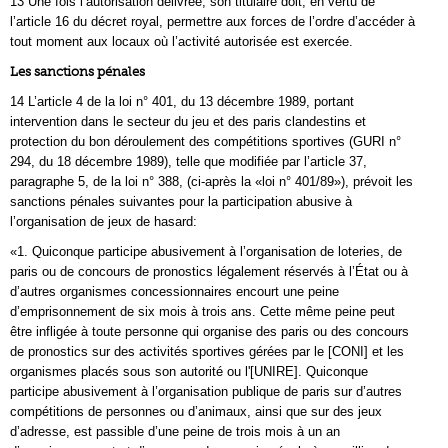
13 Une fois l’autorisation délivrée, son titulaire doit, en vertu de
l’article 16 du décret royal, permettre aux forces de l’ordre d’accéder à
tout moment aux locaux où l’activité autorisée est exercée.
Les sanctions pénales
14 L’article 4 de la loi n° 401, du 13 décembre 1989, portant
intervention dans le secteur du jeu et des paris clandestins et
protection du bon déroulement des compétitions sportives (GURI n°
294, du 18 décembre 1989), telle que modifiée par l’article 37,
paragraphe 5, de la loi n° 388, (ci‑après la «loi n° 401/89»), prévoit les
sanctions pénales suivantes pour la participation abusive à
l’organisation de jeux de hasard:
«1. Quiconque participe abusivement à l’organisation de loteries, de
paris ou de concours de pronostics légalement réservés à l’État ou à
d’autres organismes concessionnaires encourt une peine
d’emprisonnement de six mois à trois ans. Cette même peine peut
être infligée à toute personne qui organise des paris ou des concours
de pronostics sur des activités sportives gérées par le [CONI] et les
organismes placés sous son autorité ou l'[UNIRE]. Quiconque
participe abusivement à l’organisation publique de paris sur d’autres
compétitions de personnes ou d’animaux, ainsi que sur des jeux
d’adresse, est passible d’une peine de trois mois à un an