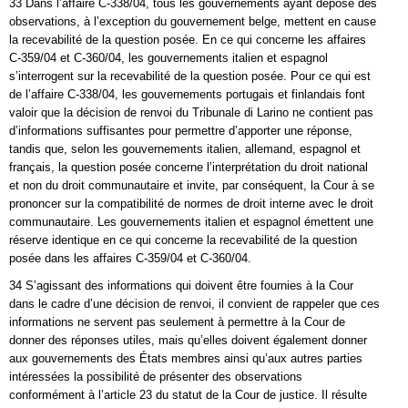
33 Dans l’affaire C‑338/04, tous les gouvernements ayant déposé des
observations, à l’exception du gouvernement belge, mettent en cause
la recevabilité de la question posée. En ce qui concerne les affaires
C‑359/04 et C‑360/04, les gouvernements italien et espagnol
s’interrogent sur la recevabilité de la question posée. Pour ce qui est
de l’affaire C‑338/04, les gouvernements portugais et finlandais font
valoir que la décision de renvoi du Tribunale di Larino ne contient pas
d’informations suffisantes pour permettre d’apporter une réponse,
tandis que, selon les gouvernements italien, allemand, espagnol et
français, la question posée concerne l’interprétation du droit national
et non du droit communautaire et invite, par conséquent, la Cour à se
prononcer sur la compatibilité de normes de droit interne avec le droit
communautaire. Les gouvernements italien et espagnol émettent une
réserve identique en ce qui concerne la recevabilité de la question
posée dans les affaires C‑359/04 et C‑360/04.
34 S’agissant des informations qui doivent être fournies à la Cour
dans le cadre d’une décision de renvoi, il convient de rappeler que ces
informations ne servent pas seulement à permettre à la Cour de
donner des réponses utiles, mais qu’elles doivent également donner
aux gouvernements des États membres ainsi qu’aux autres parties
intéressées la possibilité de présenter des observations
conformément à l’article 23 du statut de la Cour de justice. Il résulte