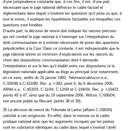
d’une jurisprudence constante que, à ces fins, il est, d’une part,
nécessaire que le juge national définisse le cadre factuel et
réglementaire dans lequel s’insèrent les questions qu’il pose ou que, à
tout le moins, il explique les hypothèses factuelles sur lesquelles ces
questions sont fondées.
D’autre part, la décision de renvoi doit indiquer les raisons précises
qui ont conduit le juge national à s’interroger sur l’interprétation du
droit communautaire et à estimer nécessaire de poser des questions
préjudicielles à la Cour. Dans ce contexte, il est indispensable que le
juge national donne un minimum d’explications sur les raisons du
choix des dispositions communautaires dont il demande
l’interprétation et sur le lien qu’il établit entre ces dispositions et la
législation nationale applicable au litige au principal (voir notamment,
en ce sens, arrêts du 26 janvier 1993, Telemarsicabruzzo e.a.,
C‑320/90 à C‑322/90, Rec. p. I‑393, point 6; du 6 décembre 2005,
ABNA e.a., C‑453/03, C‑11/04, C‑12/04 et C‑194/04, Rec. p. I‑10423,
points 45 à 47, ainsi que du 19 septembre 2006, Wilson, C‑506/04,
non encore publié au Recueil, points 38 et 39).
35 La décision de renvoi du Tribunale di Larino (affaire C‑338/04)
satisfait à ces exigences. En effet, dans la mesure où le cadre
juridique national ainsi que les arguments invoqués par les parties
sont en substance identiques au cadre dans lequel s’insérait l’arrêt