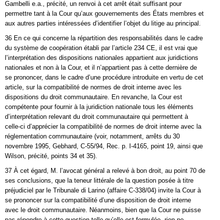
Gambelli e.a., précité, un renvoi à cet arrêt était suffisant pour
permettre tant à la Cour qu’aux gouvernements des États membres et
aux autres parties intéressées d’identifier l’objet du litige au principal.
36 En ce qui concerne la répartition des responsabilités dans le cadre
du système de coopération établi par l’article 234 CE, il est vrai que
l’interprétation des dispositions nationales appartient aux juridictions
nationales et non à la Cour, et il n’appartient pas à cette dernière de
se prononcer, dans le cadre d’une procédure introduite en vertu de cet
article, sur la compatibilité de normes de droit interne avec les
dispositions du droit communautaire. En revanche, la Cour est
compétente pour fournir à la juridiction nationale tous les éléments
d’interprétation relevant du droit communautaire qui permettent à
celle‑ci d’apprécier la compatibilité de normes de droit interne avec la
réglementation communautaire (voir, notamment, arrêts du 30
novembre 1995, Gebhard, C‑55/94, Rec. p. I‑4165, point 19, ainsi que
Wilson, précité, points 34 et 35).
37 À cet égard, M. l’avocat général a relevé à bon droit, au point 70 de
ses conclusions, que la teneur littérale de la question posée à titre
préjudiciel par le Tribunale di Larino (affaire C‑338/04) invite la Cour à
se prononcer sur la compatibilité d’une disposition de droit interne
avec le droit communautaire. Néanmoins, bien que la Cour ne puisse
pas répondre à cette question telle qu’elle est formulée, rien ne