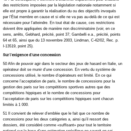
des restrictions imposées par la législation nationale notamment si
elle est propre à garantir la réalisation du ou des objectifs invoqués
par l’État membre en cause et si elle ne va pas au‑delà de ce qui est
nécessaire pour l’atteindre. En tout état de cause, ces restrictions
doivent être appliquées de manière non discriminatoire (voir, en ce
sens, arrêts, Gebhard, précité, point 37; Gambelli e.a., précité, points
64 et 65, ainsi que du 13 novembre 2003, Lindman, C‑42/02, Rec. p.
I‑13519, point 25).
Sur l’exigence d’une concession
50 Afin de pouvoir agir dans le secteur des jeux de hasard en Italie, un
opérateur doit se munir d’une concession. En vertu du système de
concessions utilisé, le nombre d’opérateurs est limité. En ce qui
concerne l’acceptation de paris, le nombre de concessions pour la
gestion des paris sur les compétitions sportives autres que des
compétitions hippiques et le nombre de concessions pour
l’acceptation de paris sur les compétitions hippiques sont chacun
limités à 1 000.
51 Il convient de relever d’emblée que le fait que ce nombre de
concessions pour les deux catégories a, ainsi qu’il ressort des
dossiers, été considéré comme «suffisant» pour tout le territoire
national sur la base d’une estimation spécifique ne saurait en soi