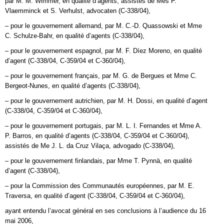
par M. M. Wimmer, en qualité d’agents, assistés de Mes P.
Vlaemminck et S. Verhulst, advocaten (C‑338/04),
– pour le gouvernement allemand, par M. C.‑D. Quassowski et Mme
C. Schulze‑Bahr, en qualité d’agents (C‑338/04),
– pour le gouvernement espagnol, par M. F. Díez Moreno, en qualité
d’agent (C‑338/04, C‑359/04 et C‑360/04),
– pour le gouvernement français, par M. G. de Bergues et Mme C.
Bergeot‑Nunes, en qualité d’agents (C‑338/04),
– pour le gouvernement autrichien, par M. H. Dossi, en qualité d’agent
(C‑338/04, C‑359/04 et C‑360/04),
– pour le gouvernement portugais, par M. L. I. Fernandes et Mme A.
P. Barros, en qualité d’agents (C‑338/04, C‑359/04 et C‑360/04),
assistés de Me J. L. da Cruz Vilaça, advogado (C‑338/04),
– pour le gouvernement finlandais, par Mme T. Pynnä, en qualité
d’agent (C‑338/04),
– pour la Commission des Communautés européennes, par M. E.
Traversa, en qualité d’agent (C‑338/04, C‑359/04 et C‑360/04),
ayant entendu l’avocat général en ses conclusions à l’audience du 16
mai 2006,