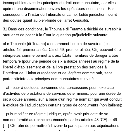
incompatibles avec les principes du droit communautaire, car elles
opèrent une discrimination envers les opérateurs non italiens. Par
conséquent, à l’instar du Tribunale di Larino, ladite juridiction nourrit
des doutes quant au bien‑fondé de l’arrêt Gesualdi.
31 Dans ces conditions, le Tribunale di Teramo a décidé de surseoir à
statuer et de poser à la Cour la question préjudicielle suivante:
«Le Tribunale [di Teramo] a notamment besoin de savoir si [les
articles 43, premier alinéa, CE et 49, premier alinéa, CE] peuvent être
interprétés comme permettant aux États membres de déroger à titre
temporaire (pour une période de six à douze années) au régime de la
liberté d’établissement et de la libre prestation des services à
l’intérieur de l’Union européenne et de légiférer comme suit, sans
porter atteinte aux principes communautaires susvisés:
– attribuer à quelques personnes des concessions pour l’exercice
d’activités de prestations de services déterminées, pour une durée de
six à douze années, sur la base d’un régime normatif qui avait conduit
à exclure de l’adjudication certains types de concurrents (non italiens);
– puis modifier ce régime juridique, après avoir pris acte de sa
non‑conformité aux principes énoncés par les articles 43 [CE] et 49
[…] CE, afin de permettre à l’avenir la participation aux adjudications