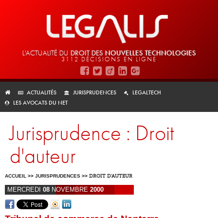
L'ACTUALITÉ DU
DROIT DES
NOUVELLES TECHNOLOGIES
3112 DÉCISIONS EN LIGNE
ACTUALITÉS
JURISPRUDENCES
LEGALTECH
LES AVOCATS DU NET
Jurisprudence : Droit
d'auteur
ACCUEIL
>>
JURISPRUDENCES
>>
DROIT D'AUTEUR
MERCREDI
08
NOVEMBRE
2000