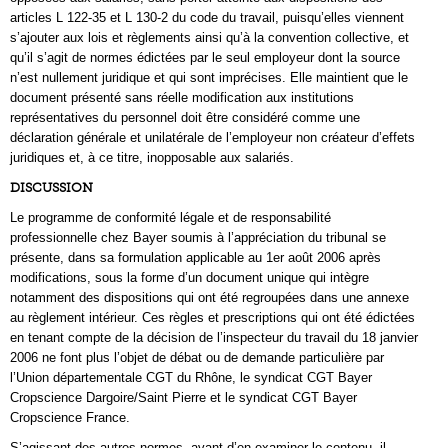
articles L 122-35 et L 130-2 du code du travail, puisqu’elles viennent
s’ajouter aux lois et règlements ainsi qu’à la convention collective, et
qu’il s’agit de normes édictées par le seul employeur dont la source
n’est nullement juridique et qui sont imprécises. Elle maintient que le
document présenté sans réelle modification aux institutions
représentatives du personnel doit être considéré comme une
déclaration générale et unilatérale de l’employeur non créateur d’effets
juridiques et, à ce titre, inopposable aux salariés.
DISCUSSION
Le programme de conformité légale et de responsabilité
professionnelle chez Bayer soumis à l’appréciation du tribunal se
présente, dans sa formulation applicable au 1er août 2006 après
modifications, sous la forme d’un document unique qui intègre
notamment des dispositions qui ont été regroupées dans une annexe
au règlement intérieur. Ces règles et prescriptions qui ont été édictées
en tenant compte de la décision de l’inspecteur du travail du 18 janvier
2006 ne font plus l’objet de débat ou de demande particulière par
l’Union départementale CGT du Rhône, le syndicat CGT Bayer
Cropscience Dargoire/Saint Pierre et le syndicat CGT Bayer
Cropscience France.
S’agissant des autres normes, avant d’en examiner le contenu, il