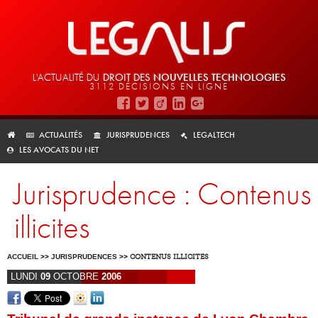
L'ACTUALITÉ DU
DROIT DES
NOUVELLES TECHNOLOGIES
3112 DÉCISIONS EN LIGNE
ACTUALITÉS
JURISPRUDENCES
LEGALTECH
LES AVOCATS DU NET
Jurisprudence : Contenus
illicites
ACCUEIL
>>
JURISPRUDENCES
>>
CONTENUS ILLICITES
LUNDI
09
OCTOBRE
2006