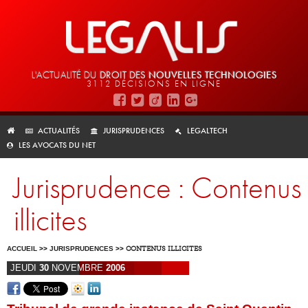
L'ACTUALITÉ DU
DROIT DES
NOUVELLES TECHNOLOGIES
3112 DÉCISIONS EN LIGNE
ACTUALITÉS
JURISPRUDENCES
LEGALTECH
LES AVOCATS DU NET
Jurisprudence : Contenus
illicites
ACCUEIL
>>
JURISPRUDENCES
>>
CONTENUS ILLICITES
JEUDI
30
NOVEMBRE
2006