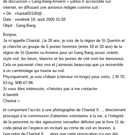
de discussion « Gang-Bang-Amiens » yahoo.fr accessible sur
internet, en diffusant une annonce rédigée comme suit :
« De : chantal02100@…
Date : vendredi 19, août 2005 15:58
Objet : Gang-Bang
Bonjour,
Je m’appelle Chantal, j’ai 28 ans, je suis de la région de St Quentin et
je cherche un groupe de 5 jeunes hommes (entre 18 et 20 ans) de la
région de St Quentin ou Amiens pour un Gang Bang assez violent,
style viol, les beurs, blancks et les jeunes de cité sont les bienvenus.
Cela se passerait chez moi et j’aimerais beaucoup que ça ressemble
à un cambriolage qui tourne au viol.
Physiquement, je suis châtain (cheveux mi-longs) yeux verts, 1 M 70,
63 kg, 90B-67-96.
Si vous êtes intéressés, n’hésitez pas à me contacter
A bientôt
Chantal »
et comportant l’accès à une photographie de Chantal X…, directement
provoqué à la commission d’atteintes volontaires à la vie, à l’intégrité
de la personne ou des agressions sexuelles définies par le livre 11 du
code pénal en l’espèce en incitant au crime de viol en réunion, à
l’encontre de Chantal X…, alors que cette provocation n’a pas été