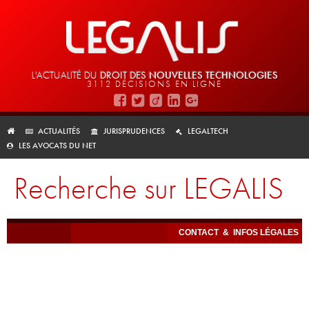
L'ACTUALITÉ DU
DROIT DES
NOUVELLES TECHNOLOGIES
3112 DÉCISIONS EN LIGNE
ACTUALITÉS
JURISPRUDENCES
LEGALTECH
LES AVOCATS DU NET
Recherche sur LEGALIS
CONTACT
&
INFOS LÉGALES