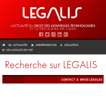
L'ACTUALITÉ DU
DROIT DES
NOUVELLES TECHNOLOGIES
3112 DÉCISIONS EN LIGNE
ACTUALITÉS
JURISPRUDENCES
LEGALTECH
LES AVOCATS DU NET
Recherche sur LEGALIS
CONTACT
&
INFOS LÉGALES