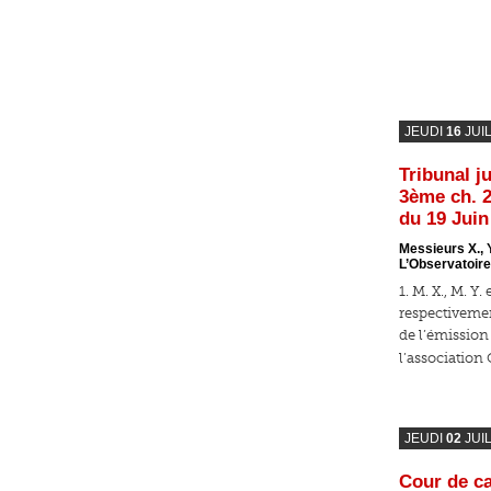
JEUDI
16
JUI
Tribunal ju
3ème ch. 
du 19 Juin
Messieurs X., Y
L’Observatoire
1. M. X., M. Y. 
respectivemen
de l’émissio
l’association
JEUDI
02
JUI
Cour de ca