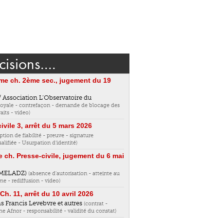
isions....
3ème ch. 2ème sec., jugement du 19
s / Association L’Observatoire du
loyale - contrefaçon - demande de blocage des
aits - video)
ivile 3, arrêt du 5 mars 2026
ption de fiabilité - preuve - signature
alifiée - Usurpation d’identité)
7e ch. Presse-civile, jugement du 6 mai
ARMELADZ)
(absence d'autorisation - atteinte au
me - rediffusion - video)
Ch. 11, arrêt du 10 avril 2026
s Francis Levebvre et autres
(contrat -
e Afnor - responsabilité - validité du constat)