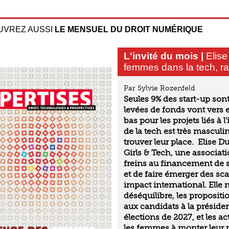
UVREZ AUSSI
LE MENSUEL DU DROIT NUMÉRIQUE
L'invité du mois |
Elise
femmes dans la tech, ra
Par Sylvie Rozenfeld
Seules 9% des start-up son
levées de fonds vont vers e
bas pour les projets liés à l
de la tech est très masculi
trouver leur place. Elise D
Girls & Tech, une associatio
freins au financement de 
et de faire émerger des sc
impact international. Elle 
déséquilibre, les propositi
aux candidats à la préside
élections de 2027, et les a
les femmes à monter leur pr