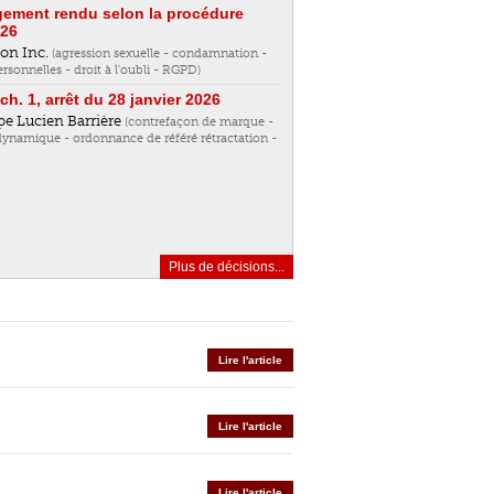
jugement rendu selon la procédure
026
ion Inc.
(agression sexuelle - condamnation -
onnelles - droit à l'oubli - RGPD)
ch. 1, arrêt du 28 janvier 2026
pe Lucien Barrière
(contrefaçon de marque -
 dynamique - ordonnance de référé rétractation -
Plus de décisions...
Lire l'article
Lire l'article
Lire l'article