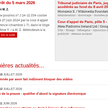
rrêt du 5 mars 2026
Tribunal judiciaire de Paris, 
accélérée au fond du 8 avril 2
t M. Z.
Monsieur X. / Wikimedia Foundat
 le pourvoi n° J 24-21.034 contre
désindexation - dommage - données pers
le 27 juin 2024 par la cour d'appel
Cour d'appel de Paris, pôle 5 - 
ence (chambre 1-7), dans le litige
Meta Platforms Ireland Ltd / Grou
Mme Y. / à M. Z. défendeurs à la
DSA - filtrage - hébergeur - injonction
publicité - réseaux sociaux)
lire la suite
ières actualités...
16
JUILLET 2026
née par avoir fait indûment bloquer des vidéos
02
JUILLET 2026
 de la preuve : qualifier d’abord la signature électronique
11
JUIN 2026