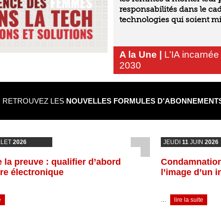
responsabilités dans le cad
technologies qui soient m
A la Une |
L’IA incarnée 
2030
RETROUVEZ LES
NOUVELLES FORMULES D'ABONNEMENTS 
LLET
2026
JEUDI
11
JUIN
2026
 la preuve : qualifier d’abord
Condamnation 
ure électronique
l’image d’un i
…
e
lire la suite