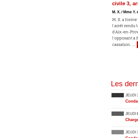
civile 3, a
M. X. / Mme Y. e
M. X. a formé
l'arrêt rendu 
d'Aix-en-Prov
l'opposant à 
cassation. …
Les dern
JEUDI
Condam
JEUDI
Charge
JEUDI