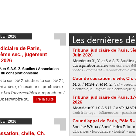
Les dernières déc
LLET
2026
diciaire de Paris,
Tribunal judiciaire de Paris, 
2ème sec., jugement
Juin 2026
 2026
Messieurs X., Y. et S.A.S. Z. Studio
conspirationnisme
(concurrence dé
. et S.A.S. Z. Studios / Association
vidéos - originalité - reproduction d'extr
 du conspirationnisme
Cour de cassation, civile, Ch. c
et la société Z. studios (la société Z.),
M. X. / Mme Y. et M. Z.
(bail - présom
t auteur, réalisateur et producteur
électronique - signature électronique qu
n
« Les Incorrectibles »
, reprochent à
Tribunal judiciaire de Paris, 1
 Observatoire du…
lire la suite
2026
Monsieur X. / S.A.S.U. CAAP (M
droit à l'image - influenceurs - parasitis
Cour d'appel de Paris, Pôle 5 - 
LLET
2026
Société Whua / Société des Edition
diligences - horodatage - logiciel - norm
ssation, civile, Ch.