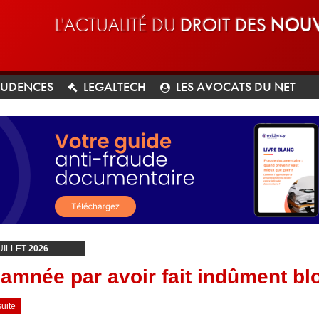
L'ACTUALITÉ DU
DROIT DES
NOUV
RUDENCES
LEGALTECH
LES AVOCATS DU NET
UILLET
2026
amnée par avoir fait indûment bl
suite