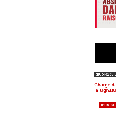
JEUDI
02
JUI
Charge de
la signat
…
lire la suit