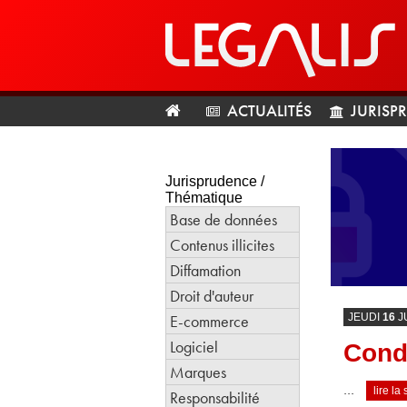
ACTUALITÉS
JURISP
Jurisprudence /
Thématique
Base de données
Contenus illicites
Diffamation
Droit d'auteur
E-commerce
JEUDI
16
J
Logiciel
Cond
Marques
…
lire la 
Responsabilité