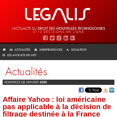
L'ACTUALITÉ DU
DROIT DES
NOUVELLES TECHNOLOGIES
3112 DÉCISIONS EN LIGNE
ACTUALITÉS
JURISPRUDENCES
LEGALTECH
LES AVOCATS DU NET
Actualités
VENDREDI
13
JANVIER
2006
Affaire Yahoo : loi américaine
pas applicable à la décision de
filtrage destinée à la France