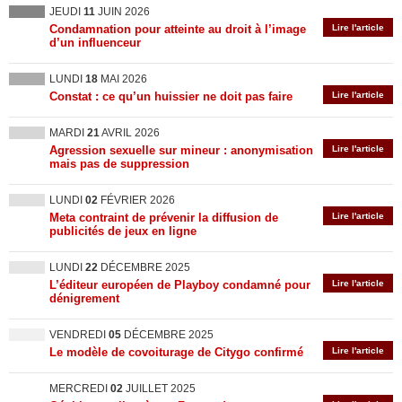
JEUDI
11
JUIN 2026
Condamnation pour atteinte au droit à l’image
Lire l'article
d’un influenceur
LUNDI
18
MAI 2026
Constat : ce qu’un huissier ne doit pas faire
Lire l'article
MARDI
21
AVRIL 2026
Agression sexuelle sur mineur : anonymisation
Lire l'article
mais pas de suppression
LUNDI
02
FÉVRIER 2026
Meta contraint de prévenir la diffusion de
Lire l'article
publicités de jeux en ligne
LUNDI
22
DÉCEMBRE 2025
L’éditeur européen de Playboy condamné pour
Lire l'article
dénigrement
VENDREDI
05
DÉCEMBRE 2025
Le modèle de covoiturage de Citygo confirmé
Lire l'article
MERCREDI
02
JUILLET 2025