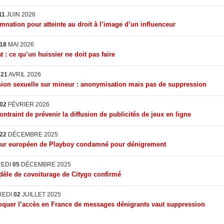
11
JUIN 2026
nation pour atteinte au droit à l’image d’un influenceur
18
MAI 2026
t : ce qu’un huissier ne doit pas faire
I
21
AVRIL 2026
ion sexuelle sur mineur : anonymisation mais pas de suppression
02
FÉVRIER 2026
ontraint de prévenir la diffusion de publicités de jeux en ligne
22
DÉCEMBRE 2025
eur européen de Playboy condamné pour dénigrement
REDI
05
DÉCEMBRE 2025
èle de covoiturage de Citygo confirmé
REDI
02
JUILLET 2025
quer l’accès en France de messages dénigrants vaut suppression