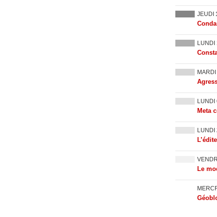
JEUDI
Condam
LUNDI
Consta
MARD
Agress
LUNDI
Meta c
LUNDI
L’édit
VEND
Le mod
MERC
Géoblo