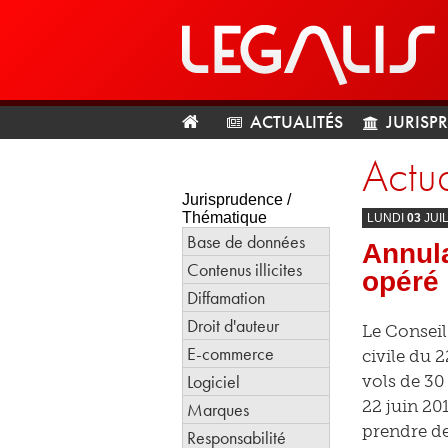
ACTUALITÉS
JURISP
Actua
Jurisprudence /
Thématique
LUNDI
03
JUI
Base de données
Annula
Contenus illicites
opéré 
Diffamation
Droit d'auteur
Le Conseil
E-commerce
civile du 
Logiciel
vols de 3
22 juin 20
Marques
prendre de 
Responsabilité