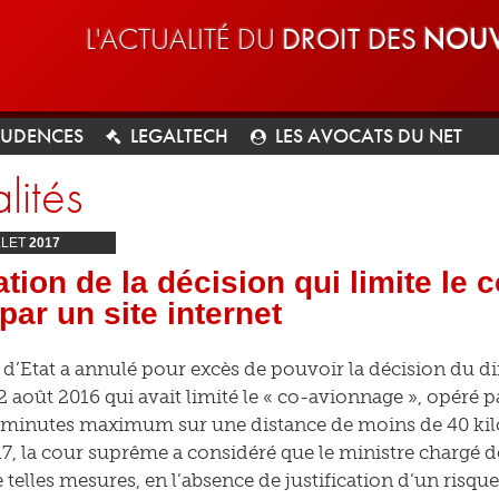
L'ACTUALITÉ DU
DROIT DES
NOUV
RUDENCES
LEGALTECH
LES AVOCATS DU NET
lités
LLET
2017
tion de la décision qui limite le
par un site internet
 d’Etat a annulé pour excès de pouvoir la décision du dir
22 août 2016 qui avait limité le « co-avionnage », opéré p
0 minutes maximum sur une distance de moins de 40 ki
17, la cour suprême a considéré que le ministre chargé 
telles mesures, en l’absence de justification d’un risque