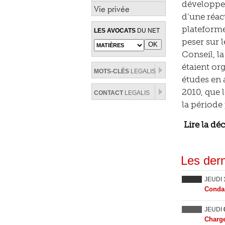
développem
Vie privée
d’une réac
plateforme
LES AVOCATS
DU NET
peser sur l
Conseil, l
étaient or
MOTS-CLÉS
LEGALIS
études en 
2010, que l
CONTACT
LEGALIS
la période
Lire la dé
Les dern
JEUDI
Condam
JEUDI
Charge