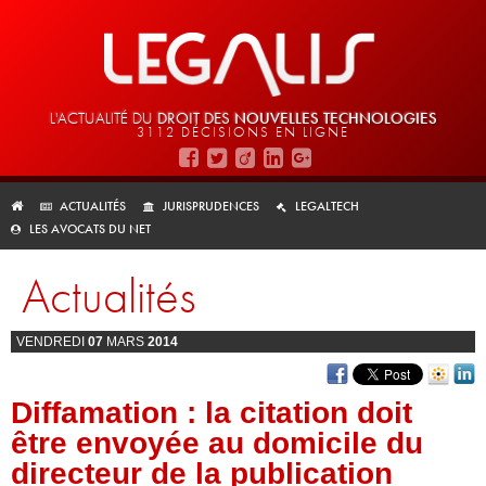
L'ACTUALITÉ DU
DROIT DES
NOUVELLES TECHNOLOGIES
3112 DÉCISIONS EN LIGNE
ACTUALITÉS
JURISPRUDENCES
LEGALTECH
LES AVOCATS DU NET
Actualités
VENDREDI
07
MARS
2014
Diffamation : la citation doit
être envoyée au domicile du
directeur de la publication