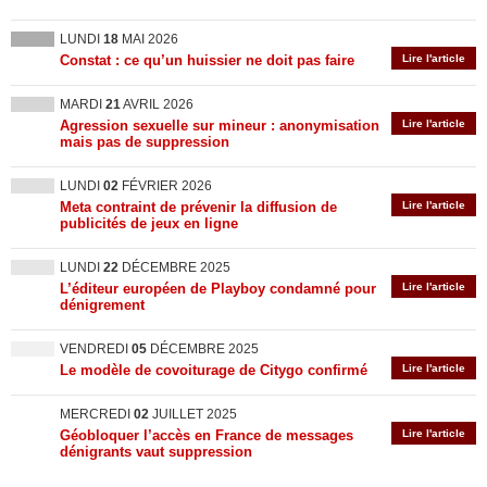
LUNDI
18
MAI 2026
Constat : ce qu’un huissier ne doit pas faire
Lire l'article
MARDI
21
AVRIL 2026
Agression sexuelle sur mineur : anonymisation
Lire l'article
mais pas de suppression
LUNDI
02
FÉVRIER 2026
Meta contraint de prévenir la diffusion de
Lire l'article
publicités de jeux en ligne
LUNDI
22
DÉCEMBRE 2025
L’éditeur européen de Playboy condamné pour
Lire l'article
dénigrement
VENDREDI
05
DÉCEMBRE 2025
Le modèle de covoiturage de Citygo confirmé
Lire l'article
MERCREDI
02
JUILLET 2025
Géobloquer l’accès en France de messages
Lire l'article
dénigrants vaut suppression