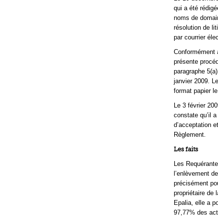
qui a été rédigé
noms de domaine
résolution de l
par courrier éle
Conformément à 
présente procéd
paragraphe 5(a) 
janvier 2009. L
format papier le
Le 3 février 20
constate qu’il
d’acceptation et
Règlement.
Les faits
Les Requérantes
l’enlèvement de 
précisément pour
propriétaire de
Epalia, elle a 
97,77% des acti