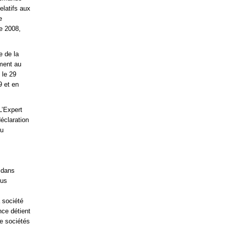
elatifs aux
e
e 2008,
e de la
ément au
 le 29
9 et en
L’Expert
éclaration
du
e dans
lus
 société
nce détient
e sociétés