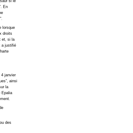
sauf si le
”. En
ne
”.
e lorsque
x droits
et, si la
a justifié
Charte
 4 janvier
es”, ainsi
ur la
 Epalia
ement.
de
 ou des