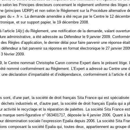
e selon les Principes directeurs concernant le règlement uniforme des litiges r
 (principes UDRP) et non selon le Règlement sur la Procédure alternative d
itiges du « .fr ». La demande amendée a été reçue par le Centre le 12 décembr
ctronique, et sur support papier, le 19 décembre 2008.
l’article 14(c) du Règlement, une notification de la demande, valant ouvertur
ure administrative, a été adressée au Défendeur le 9 janvier 2009. Conform
des Règles d’application, le dernier délai pour faire parvenir une réponse était
e défendeur a fait parvenir sa réponse en format électronique le 27 janvier 200
 3 février 2009.
09, le Centre nommait Christophe Caron comme Expert dans le présent litige. 
 a été nommé conformément au Règlement. L’Expert a adressé au Centre une d
 une déclaration d’impartialité et d’indépendance, conformément à l’article 4 
 sont, d’une part, la société de droit français Sita France qui est spécialisé
déchets industriels et, d’autre part, la société de droit français Epalia qui a p
 activité le recyclage et la réparation de palettes. La société Sita France est
 la marque semi-figurative n° 063401717, déposée le 4 janvier 2006. Quant à la
pour dénomination sociale l’expression Epalia depuis 2006. La société Sita Fra
ons composant la société Epalia qui, toutes deux, appartiennent au groupe d