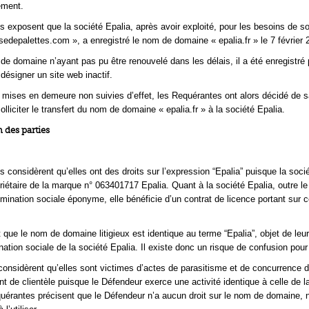
ement.
 exposent que la société Epalia, après avoir exploité, pour les besoins de so
isedepalettes.com », a enregistré le nom de domaine « epalia.fr » le 7 février 
de domaine n’ayant pas pu être renouvelé dans les délais, il a été enregistré 
désigner un site web inactif.
 mises en demeure non suivies d’effet, les Requérantes ont alors décidé de sa
olliciter le transfert du nom de domaine « epalia.fr » à la société Epalia.
 des parties
 considèrent qu’elles ont des droits sur l’expression “Epalia” puisque la socié
iétaire de la marque n° 063401717 Epalia. Quant à la société Epalia, outre le f
omination sociale éponyme, elle bénéficie d’un contrat de licence portant sur c
t que le nom de domaine litigieux est identique au terme “Epalia”, objet de le
ation sociale de la société Epalia. Il existe donc un risque de confusion pour 
 considèrent qu’elles sont victimes d’actes de parasitisme et de concurrence 
t de clientèle puisque le Défendeur exerce une activité identique à celle de l
uérantes précisent que le Défendeur n’a aucun droit sur le nom de domaine, 