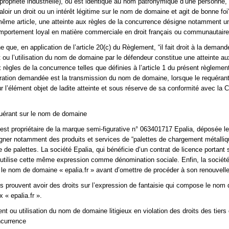
 propriété industrielle), ou est identique au nom patronymique d’une personne, 
aloir un droit ou un intérêt légitime sur le nom de domaine et agit de bonne foi
même article, une atteinte aux règles de la concurrence désigne notamment u
omportement loyal en matière commerciale en droit français ou communautaire
e que, en application de l’article 20(c) du Règlement, “il fait droit à la demand
 ou l’utilisation du nom de domaine par le défendeur constitue une atteinte au
 règles de la concurrence telles que définies à l’article 1 du présent règlement 
ation demandée est la transmission du nom de domaine, lorsque le requérant 
r l’élément objet de ladite atteinte et sous réserve de sa conformité avec la 
equérant sur le nom de domaine
 est propriétaire de la marque semi-figurative n° 063401717 Epalia, déposée le
gner notamment des produits et services de “palettes de chargement métalliqu
 de palettes. La société Epalia, qui bénéficie d’un contrat de licence portant s
utilise cette même expression comme dénomination sociale. Enfin, la société
é le nom de domaine « epalia.fr » avant d’omettre de procéder à son renouvell
 prouvent avoir des droits sur l’expression de fantaisie qui compose le nom 
x « epalia.fr ».
ent ou utilisation du nom de domaine litigieux en violation des droits des tiers
ncurrence