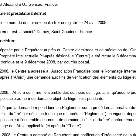
st Alexandre U., Gensac, France.
 et prestataire internet
ne le nom de domaine « epalia.fr » enregistré le 24 avril 2008.
internet est la société Dataxy, Saint-Gaudens, France.
rocédure
osée par le Requérant auprès du Centre d’arbitrage et de médiation de l’Or
ropriété Intellectuelle (ci-après désigné le “Centre”) a été reçue le 3 décemb
ctronique et le 9 décembre 2008, par courrier postal.
008, le Centre a adressé à l’Association Française pour le Nommage Interne
après l’“Afnic”) une demande aux fins de vérification des éléments du litige et
008, l’Afnic a confirmé l’ensemble des données du litige, ainsi qu’aucune pr
applicable au nom de domaine objet du litige n’est pendante.
ifié que la demande répond bien au Règlement sur la procédure alternative de 
.fr” et du “.re” par décision technique (ci-après le “Règlement”) en vigueur depu
t applicable à l’ensemble des noms de domaine du “.fr” et du “.re” conformément
ge de l’Afnic applicable (ci-après la “Charte”).
2008, le Centre a adressé au Requérant une notification d’irrégularité de la