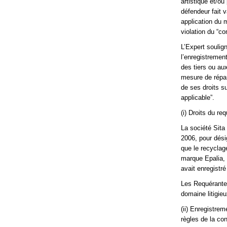
artistique et/ou
défendeur fait v
application du 
violation du “c
L’Expert soulign
l’enregistrement
des tiers ou aux
mesure de répar
de ses droits su
applicable”.
(i) Droits du r
La société Sita
2006, pour dési
que le recyclage
marque Epalia, 
avait enregistr
Les Requérantes
domaine litigieu
(ii) Enregistrem
règles de la co