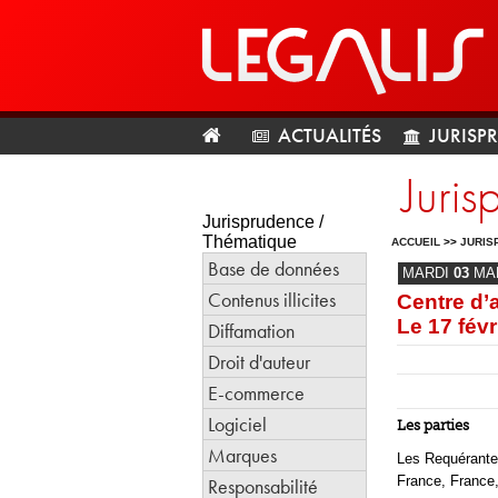
ACTUALITÉS
JURISP
Juri
Jurisprudence /
Thématique
ACCUEIL
>>
JURIS
Base de données
MARDI
03
MA
Contenus illicites
Centre d’a
Le 17 févr
Diffamation
Droit d'auteur
E-commerce
Logiciel
Les parties
Marques
Les Requérantes
France, France,
Responsabilité