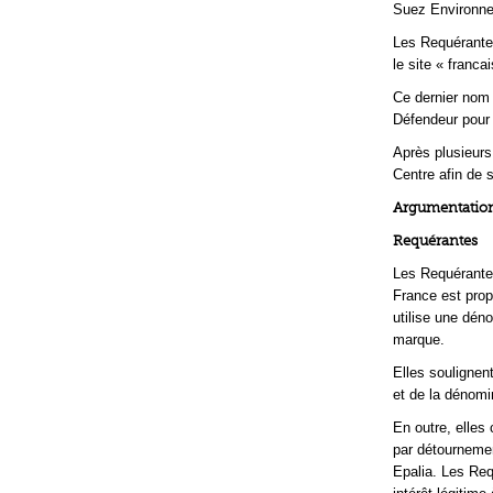
Suez Environn
Les Requérantes
le site « franca
Ce dernier nom 
Défendeur pour 
Après plusieurs
Centre afin de s
Argumentation
Requérantes
Les Requérantes
France est propr
utilise une dén
marque.
Elles soulignen
et de la dénomin
En outre, elles
par détournemen
Epalia. Les Req