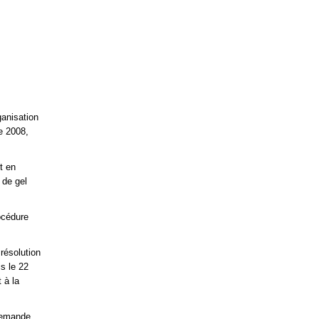
ganisation
re 2008,
t en
 de gel
océdure
résolution
is le 22
 à la
 demande