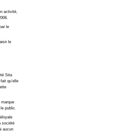
n activité,
2006.
par le
isir le
té Sita
ait qu’elle
ette
ur marque
le public.
déloyale
a société
ni aucun