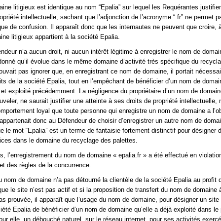
ne litigieux est identique au nom “Epalia” sur lequel les Requérantes justifien
opriété intellectuelle, sachant que l’adjonction de l’acronyme “.fr” ne permet p
que de confusion. Il apparaît donc que les internautes ne peuvent que croire, à
e litigieux appartient à la société Epalia.
endeur n’a aucun droit, ni aucun intérêt légitime à enregistrer le nom de domai
t donné qu’il évolue dans le même domaine d’activité très spécifique du recycl
 pouvait pas ignorer que, en enregistrant ce nom de domaine, il portait nécessa
oits de la société Epalia, tout en l’empêchant de bénéficier d’un nom de domai
é et exploité précédemment. La négligence du propriétaire d’un nom de domain
veler, ne saurait justifier une atteinte à ses droits de propriété intellectuelle, 
mportement loyal que toute personne qui enregistre un nom de domaine a l’ob
l appartenait donc au Défendeur de choisir d’enregistrer un autre nom de doma
e le mot “Epalia” est un terme de fantaisie fortement distinctif pour désigner 
vices dans le domaine du recyclage des palettes.
s, l’enregistrement du nom de domaine « epalia.fr » a été effectué en violatio
 et des règles de la concurrence.
 du nom de domaine n’a pas détourné la clientèle de la société Epalia au profit 
e le site n’est pas actif et si la proposition de transfert du nom de domaine à
as prouvée, il apparaît que l’usage du nom de domaine, pour désigner un site i
été Epalia de bénéficier d’un nom de domaine qu’elle a déjà exploité dans le
our elle, un débouché naturel, sur le réseau internet, pour ses activités exerc