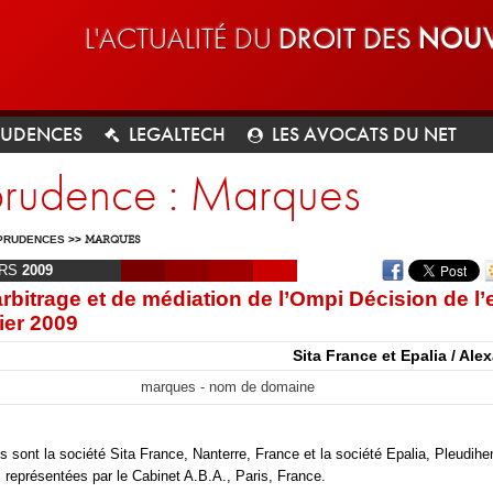
L'ACTUALITÉ DU
DROIT DES
NOUV
RUDENCES
LEGALTECH
LES AVOCATS DU NET
sprudence : Marques
PRUDENCES
>>
MARQUES
RS
2009
rbitrage et de médiation de l’Ompi Décision de l’
ier 2009
Sita France et Epalia / Ale
marques - nom de domaine
 sont la société Sita France, Nanterre, France et la société Epalia, Pleudihe
 représentées par le Cabinet A.B.A., Paris, France.