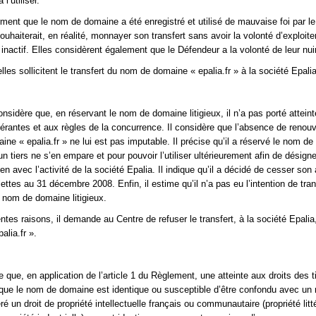
 l’utiliser.
irment que le nom de domaine a été enregistré et utilisé de mauvaise foi par le
uhaiterait, en réalité, monnayer son transfert sans avoir la volonté d’exploiter
 inactif. Elles considèrent également que le Défendeur a la volonté de leur nui
lles sollicitent le transfert du nom de domaine « epalia.fr » à la société Epalia
nsidère que, en réservant le nom de domaine litigieux, il n’a pas porté attein
érantes et aux règles de la concurrence. Il considère que l’absence de renou
ne « epalia.fr » ne lui est pas imputable. Il précise qu’il a réservé le nom d
’un tiers ne s’en empare et pour pouvoir l’utiliser ultérieurement afin de désigne
en avec l’activité de la société Epalia. Il indique qu’il a décidé de cesser son 
ettes au 31 décembre 2008. Enfin, il estime qu’il n’a pas eu l’intention de tran
e nom de domaine litigieux.
entes raisons, il demande au Centre de refuser le transfert, à la société Epali
alia.fr ».
e que, en application de l’article 1 du Règlement, une atteinte aux droits des t
sque le nom de domaine est identique ou susceptible d’être confondu avec un
ré un droit de propriété intellectuelle français ou communautaire (propriété litté