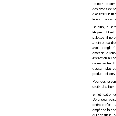
Le nom de domai
des droits de pr
d’écarter un ris
le nom de domain
De plus, le Déf
litigieux. Etan
palettes, il ne
atteinte aux dr
avait enregistr
omet de le renou
exception au co
de respecter. I
d’autant plus qu
produits et ser
Pour ces raison
droits des tiers
Si l’utilisation
Défendeur puisqu
onéreux n’est p
empêche la soci
qui constitue, p