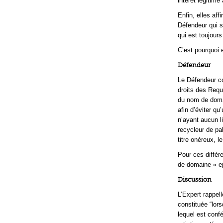
intérêt légitime à
Enfin, elles aff
Défendeur qui so
qui est toujours
C’est pourquoi e
Défendeur
Le Défendeur co
droits des Requ
du nom de domai
afin d’éviter qu
n’ayant aucun li
recycleur de pal
titre onéreux, l
Pour ces différ
de domaine « ep
Discussion
L’Expert rappell
constituée “lor
lequel est confé