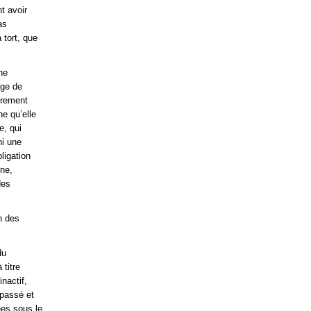
t avoir
as
 tort, que
ne
age de
irement
ne qu’elle
e, qui
ni une
ligation
ine,
des
n des
du
 titre
nactif,
 passé et
ées sous le