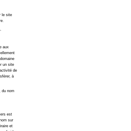
 le site
re.
.
te aux
vellement
e domaine
r un site
activité de
sférer, à
a, du nom
iers est
 nom sur
raire et