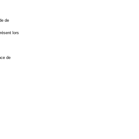
de de
résent lors
nce de