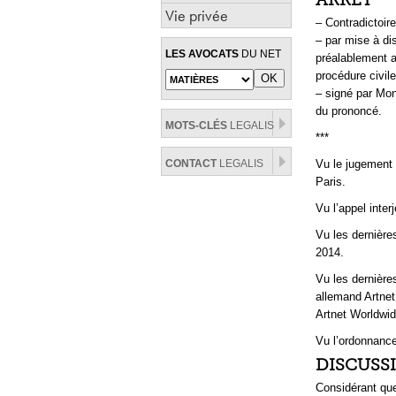
Vie privée
– Contradictoire
– par mise à dis
LES AVOCATS
DU NET
préalablement a
procédure civile
– signé par Mon
du prononcé.
MOTS-CLÉS
LEGALIS
***
CONTACT
LEGALIS
Vu le jugement 
Paris.
Vu l’appel inte
Vu les dernière
2014.
Vu les dernière
allemand Artnet
Artnet Worldwid
Vu l’ordonnanc
DISCUSS
Considérant que