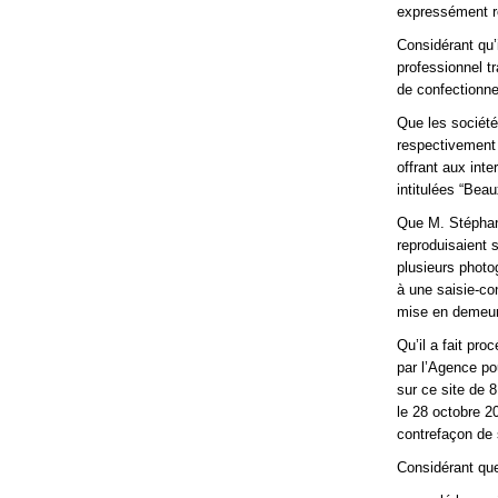
expressément re
Considérant qu’
professionnel t
de confectionne
Que les société
respectivement 
offrant aux int
intitulées “Beau
Que M. Stéphane
reproduisaient 
plusieurs photog
à une saisie-co
mise en demeure
Qu’il a fait pr
par l’Agence po
sur ce site de 8
le 28 octobre 2
contrefaçon de 
Considérant que