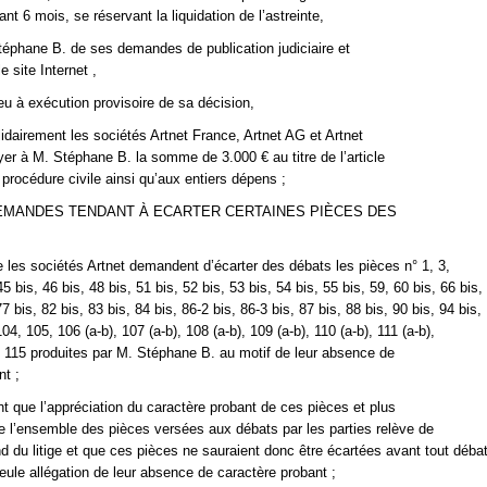
nt 6 mois, se réservant la liquidation de l’astreinte,
éphane B. de ses demandes de publication judiciaire et
le site Internet
,
lieu à exécution provisoire de sa décision,
dairement les sociétés Artnet France, Artnet AG et Artnet
er à M. Stéphane B. la somme de 3.000 € au titre de l’article
procédure civile ainsi qu’aux entiers dépens ;
 DEMANDES TENDANT À ECARTER CERTAINES PIÈCES DES
 les sociétés Artnet demandent d’écarter des débats les pièces n° 1, 3,
45 bis, 46 bis, 48 bis, 51 bis, 52 bis, 53 bis, 54 bis, 55 bis, 59, 60 bis, 66 bis,
77 bis, 82 bis, 83 bis, 84 bis, 86-2 bis, 86-3 bis, 87 bis, 88 bis, 90 bis, 94 bis,
104, 105, 106 (a-b), 107 (a-b), 108 (a-b), 109 (a-b), 110 (a-b), 111 (a-b),
t 115 produites par M. Stéphane B. au motif de leur absence de
nt ;
t que l’appréciation du caractère probant de ces pièces et plus
 l’ensemble des pièces versées aux débats par les parties relève de
d du litige et que ces pièces ne sauraient donc être écartées avant tout déba
seule allégation de leur absence de caractère probant ;