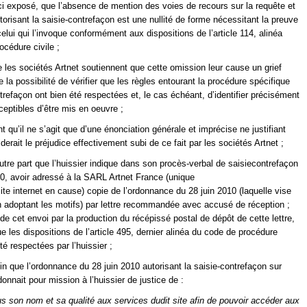
i exposé, que l’absence de mention des voies de recours sur la requête et
torisant la saisie-contrefaçon est une nullité de forme nécessitant la preuve
celui qui l’invoque conformément aux dispositions de l’article 114, alinéa
océdure civile ;
 les sociétés Artnet soutiennent que cette omission leur cause un grief
e la possibilité de vérifier que les règles entourant la procédure spécifique
trefaçon ont bien été respectées et, le cas échéant, d’identifier précisément
ceptibles d’être mis en oeuvre ;
 qu’il ne s’agit que d’une énonciation générale et imprécise ne justifiant
derait le préjudice effectivement subi de ce fait par les sociétés Artnet ;
utre part que l’huissier indique dans son procès-verbal de saisiecontrefaçon
010, avoir adressé à la SARL Artnet France (unique
ite internet en cause) copie de l’ordonnance du 28 juin 2010 (laquelle vise
n adoptant les motifs) par lettre recommandée avec accusé de réception ;
ié de cet envoi par la production du récépissé postal de dépôt de cette lettre,
ue les dispositions de l’article 495, dernier alinéa du code de procédure
été respectées par l’huissier ;
in que l’ordonnance du 28 juin 2010 autorisant la saisie-contrefaçon sur
donnait pour mission à l’huissier de justice de :
us son nom et sa qualité aux services dudit site afin de pouvoir accéder aux