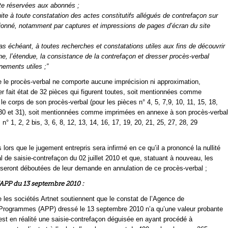
ite réservées aux abonnés ;
ite à toute constatation des actes constitutifs allégués de contrefaçon sur
ionné, notamment par captures et impressions de pages d’écran du site
cas échéant, à toutes recherches et constatations utiles aux fins de découvrir
gine, l’étendue, la consistance de la contrefaçon et dresser procès-verbal
nements utiles ;”
 le procès-verbal ne comporte aucune imprécision ni approximation,
ier fait état de 32 pièces qui figurent toutes, soit mentionnées comme
le corps de son procès-verbal (pour les pièces n° 4, 5, 7,9, 10, 11, 15, 18,
 30 et 31), soit mentionnées comme imprimées en annexe à son procès-verbal
 n° 1, 2, 2 bis, 3, 6, 8, 12, 13, 14, 16, 17, 19, 20, 21, 25, 27, 28, 29
lors que le jugement entrepris sera infirmé en ce qu’il a prononcé la nullité
l de saisie-contrefaçon du 02 juillet 2010 et que, statuant à nouveau, les
 seront déboutées de leur demande en annulation de ce procès-verbal ;
l’APP du 13 septembre 2010 :
 les sociétés Artnet soutiennent que le constat de l’Agence de
 Programmes (APP) dressé le 13 septembre 2010 n’a qu’une valeur probante
l est en réalité une saisie-contrefaçon déguisée en ayant procédé à