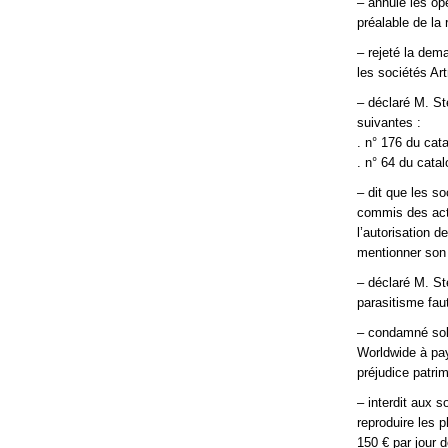
– annulé les opé
préalable de la 
– rejeté la dem
les sociétés Art
– déclaré M. St
suivantes :
. n° 176 du ca
. n° 64 du cata
– dit que les s
commis des act
l’autorisation d
mentionner son
– déclaré M. St
parasitisme faut
– condamné soli
Worldwide à pa
préjudice patri
– interdit aux 
reproduire les p
150 € par jour d