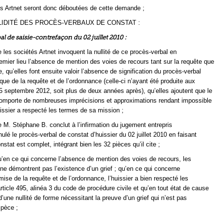
s Artnet seront donc déboutées de cette demande ;
VALIDITÉ DES PROCÈS-VERBAUX DE CONSTAT :
l de saisie-contrefaçon du 02 juillet 2010 :
 les sociétés Artnet invoquent la nullité de ce procès-verbal en
emier lieu l’absence de mention des voies de recours tant sur la requête que
, qu’elles font ensuite valoir l’absence de signification du procès-verbal
 que de la requête et de l’ordonnance (celle-ci n’ayant été produite aux
5 septembre 2012, soit plus de deux années après), qu’elles ajoutent que le
comporte de nombreuses imprécisions et approximations rendant impossible
uissier a respecté les termes de sa mission ;
 M. Stéphane B. conclut à l’infirmation du jugement entrepris
nulé le procès-verbal de constat d’huissier du 02 juillet 2010 en faisant
nstat est complet, intégrant bien les 32 pièces qu’il cite ;
qu’en ce qui concerne l’absence de mention des voies de recours, les
 ne démontrent pas l’existence d’un grief ; qu’en ce qui concerne
mise de la requête et de l’ordonnance, l’huissier a bien respecté les
article 495, alinéa 3 du code de procédure civile et qu’en tout état de cause
 d’une nullité de forme nécessitant la preuve d’un grief qui n’est pas
spèce ;