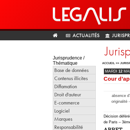
ACTUALITÉS
JURISP
Juris
Jurisprudence /
Thématique
ACCUEIL
>>
JURIS
Base de données
MARDI
12
MA
Contenus illicites
Cour d’ap
Diffamation
Droit d'auteur
absence d'
E-commerce
originalité
Logiciel
Décision défér
Marques
de Paris – 3èm
Responsabilité
ARRET