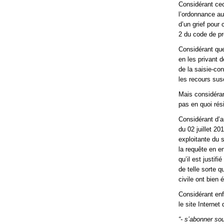
Considérant cec
l’ordonnance au
d’un grief pour 
2 du code de pr
Considérant que
en les privant d
de la saisie-con
les recours sus
Mais considérant
pas en quoi rési
Considérant d’a
du 02 juillet 2
exploitante du s
la requête en e
qu’il est justif
de telle sorte q
civile ont bien 
Considérant enf
le site Internet
“- s’abonner so