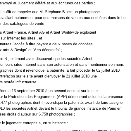
nvoyé au jugement déféré et aux écritures des parties ;
il suffit de rappeler que M. Stéphane B. est un photographe
ravaillant notamment pour des maisons de ventes aux enchères dans le but
r des catalogues de vente ;
s Artnet France, Artnet AG et Artnet Worldwide exploitent
sur Internet les sites
,
et
ernautes l’accès à titre payant à deux bases de données
x-arts & Design” et “Arts décoratifs” ;
 B., estimant avoir découvert que les sociétés Artnet
sur leurs sites Internet sans son autorisation et sans mentionner son nom,
raphies dont il revendique la paternité, a fait procéder le 02 juillet 2010
ntrefaçon sur le site
avant d’envoyer le 21 juillet 2010 une
 restée infructueuse ;
océder le 13 septembre 2010 à un second constat sur le site
ur la Protection des Programmes (APP) démontrant selon lui la présence
.477 photographies dont il revendique la paternité, avant de faire assigner
010 les sociétés Artnet devant le tribunal de grande instance de Paris en
ses droits d’auteur sur 6.758 photographies ;
 le jugement entrepris a, en substance :