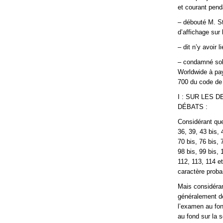
et courant penda
– débouté M. St
d’affichage sur 
– dit n’y avoir 
– condamné soli
Worldwide à pay
700 du code de 
I : SUR LES
DÉBATS :
Considérant que
36, 39, 43 bis, 
70 bis, 76 bis, 
98 bis, 99 bis, 
112, 113, 114 e
caractère proba
Mais considéran
généralement de
l’examen au fon
au fond sur la 