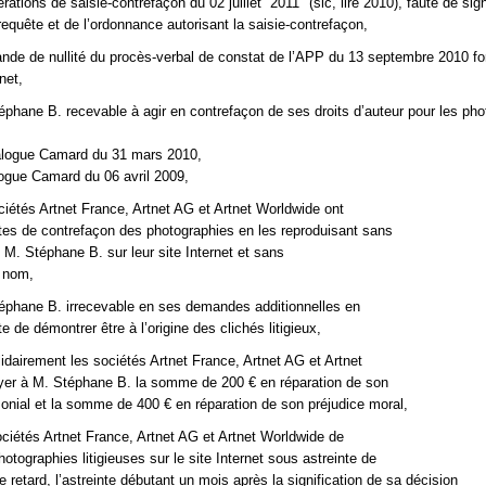
rations de saisie-contrefaçon du 02 juillet “2011″ (sic, lire 2010), faute de sign
requête et de l’ordonnance autorisant la saisie-contrefaçon,
ande de nullité du procès-verbal de constat de l’APP du 13 septembre 2010 f
net,
éphane B. recevable à agir en contrefaçon de ses droits d’auteur pour les ph
talogue Camard du 31 mars 2010,
logue Camard du 06 avril 2009,
ociétés Artnet France, Artnet AG et Artnet Worldwide ont
es de contrefaçon des photographies en les reproduisant sans
e M. Stéphane B. sur leur site Internet
et sans
 nom,
éphane B. irrecevable en ses demandes additionnelles en
e de démontrer être à l’origine des clichés litigieux,
dairement les sociétés Artnet France, Artnet AG et Artnet
yer à M. Stéphane B. la somme de 200 € en réparation de son
monial et la somme de 400 € en réparation de son préjudice moral,
sociétés Artnet France, Artnet AG et Artnet Worldwide de
hotographies litigieuses sur le site Internet
sous astreinte de
e retard, l’astreinte débutant un mois après la signification de sa décision