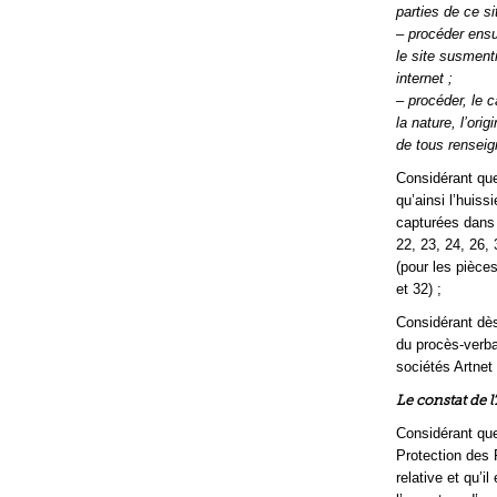
parties de ce s
– procéder ensu
le site susment
internet
;
– procéder, le 
la nature, l’ori
de tous renseig
Considérant que
qu’ainsi l’huiss
capturées dans 
22, 23, 24, 26,
(pour les pièces
et 32) ;
Considérant dès 
du procès-verba
sociétés Artnet
Le constat de 
Considérant que
Protection des
relative et qu’i