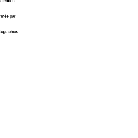
ification
ormée par
otographies