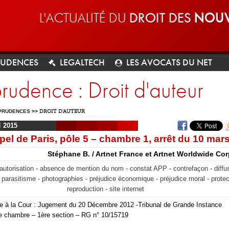
L'ACTUALITÉ DU
DROIT DES
NOUV
RUDENCES
LEGALTECH
LES AVOCATS DU NET
prudence : Droit d'auteur
PRUDENCES
>>
DROIT D'AUTEUR
I
2015
pel de Paris, pôle 5 – chambre 1, arrêt du 10 mar
Stéphane B. / Artnet France et Artnet Worldwide Co
autorisation - absence de mention du nom - constat APP - contrefaçon - diffus
 - parasitisme - photographies - préjudice économique - préjudice moral - protec
reproduction - site internet
ée à la Cour : Jugement du 20 Décembre 2012 -Tribunal de Grande Instance
e chambre – 1ère section – RG n° 10/15719