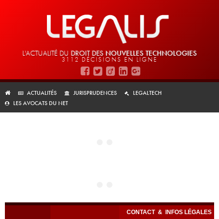
L'ACTUALITÉ DU
DROIT DES
NOUVELLES TECHNOLOGIES
3112 DÉCISIONS EN LIGNE
ACTUALITÉS
JURISPRUDENCES
LEGALTECH
LES AVOCATS DU NET
CONTACT
&
INFOS LÉGALES