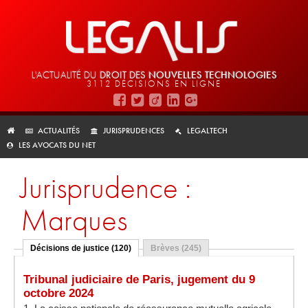
L'ACTUALITÉ DU
DROIT DES
NOUVELLES TECHNOLOGIES
3112 DÉCISIONS EN LIGNE
ACTUALITÉS
JURISPRUDENCES
LEGALTECH
LES AVOCATS DU NET
Jurisprudence :
Marques
Décisions de justice (120)
Brèves (245)
Tribunal judiciaire de Paris, jugement du 9
octobre 2024