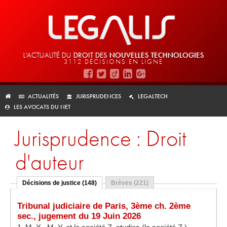
L'ACTUALITÉ DU
DROIT DES
NOUVELLES TECHNOLOGIES
3112 DÉCISIONS EN LIGNE
ACTUALITÉS
JURISPRUDENCES
LEGALTECH
LES AVOCATS DU NET
Jurisprudence : Droit
d'auteur
Décisions de justice (148)
Brèves (221)
Tribunal judiciaire de Paris, 3ème ch. 2ème
sec., jugement du 19 Juin 2026