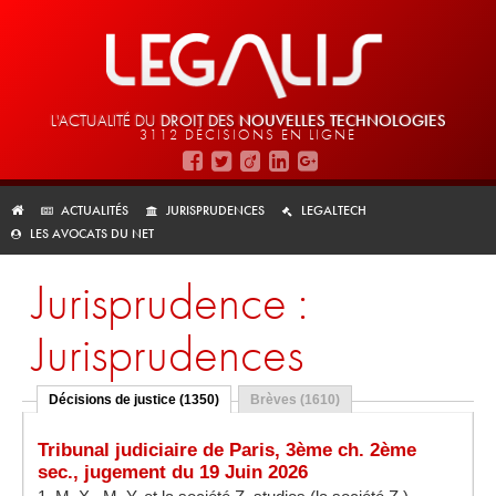
L'ACTUALITÉ DU
DROIT DES
NOUVELLES TECHNOLOGIES
3112 DÉCISIONS EN LIGNE
ACTUALITÉS
JURISPRUDENCES
LEGALTECH
LES AVOCATS DU NET
Jurisprudence :
Jurisprudences
Décisions de justice (1350)
Brèves (1610)
Tribunal judiciaire de Paris, 3ème ch. 2ème
sec., jugement du 19 Juin 2026