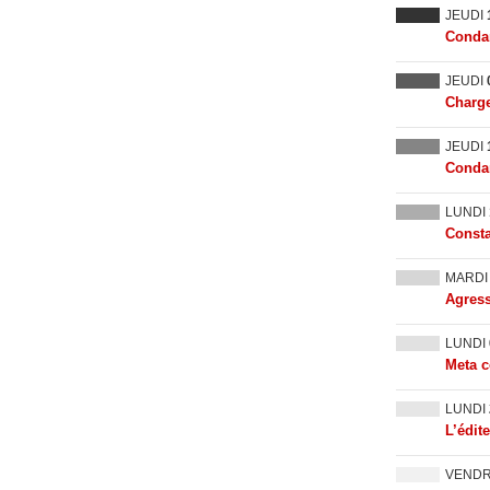
JEUDI
Condam
JEUDI
Charge
JEUDI
Condam
LUNDI
Consta
MARD
Agress
LUNDI
Meta c
LUNDI
L’édit
VEND