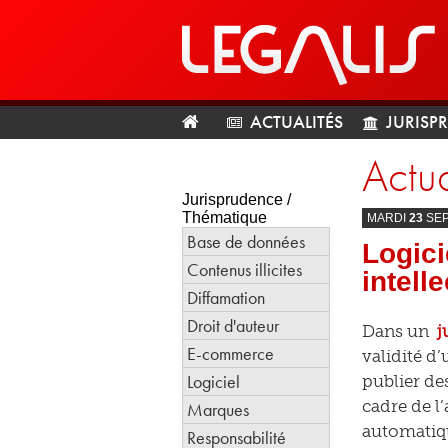
ACTUALITÉS
JURISP
Actua
Jurisprudence /
Thématique
MARDI
23
SE
Base de données
Logici
Contenus illicites
intell
Diffamation
Droit d'auteur
Dans un
j
E-commerce
validité d
Logiciel
publier des
cadre de l’
Marques
automatiqu
Responsabilité