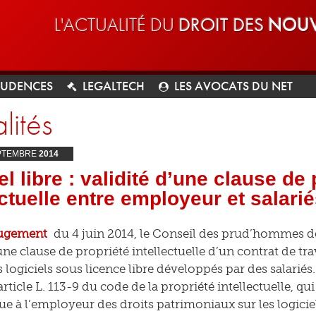
L'ACTUALITÉ DU
DROIT DES
NOUV
RUDENCES
LEGALTECH
LES AVOCATS DU NET
lités
PTEMBRE
2014
el libre : validité d’une clause de
ectuelle entre employeur et salari
ugement
du 4 juin 2014, le Conseil des prud’hommes de 
’une clause de propriété intellectuelle d’un contrat de t
 logiciels sous licence libre développés par des salariés.
article L. 113-9 du code de la propriété intellectuelle, qu
e à l’employeur des droits patrimoniaux sur les logiciel