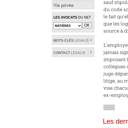
sauf stipul
Vie privée
du code sou
le fait qu’
LES AVOCATS
DU NET
que les log
source à di
MOTS-CLÉS
LEGALIS
L’employeu
jamais sig
CONTACT
LEGALIS
imposant la
collègues 
juge dépar
litige, au 
vise chacu
ex-employe
Les dern