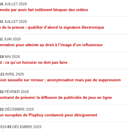
16
JUILLET 2026
née par avoir fait indûment bloquer des vidéos
02
JUILLET 2026
 de la preuve : qualifier d’abord la signature électronique
11
JUIN 2026
nation pour atteinte au droit à l’image d’un influenceur
18
MAI 2026
t : ce qu’un huissier ne doit pas faire
I
21
AVRIL 2026
ion sexuelle sur mineur : anonymisation mais pas de suppression
02
FÉVRIER 2026
ontraint de prévenir la diffusion de publicités de jeux en ligne
22
DÉCEMBRE 2025
eur européen de Playboy condamné pour dénigrement
REDI
05
DÉCEMBRE 2025