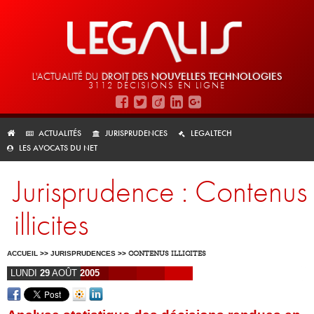
L'ACTUALITÉ DU
DROIT DES
NOUVELLES TECHNOLOGIES
3112 DÉCISIONS EN LIGNE
ACTUALITÉS
JURISPRUDENCES
LEGALTECH
LES AVOCATS DU NET
Jurisprudence : Contenus
illicites
ACCUEIL
>>
JURISPRUDENCES
>>
CONTENUS ILLICITES
LUNDI
29
AOÛT
2005