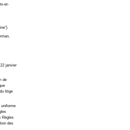
ts-et-
ne”).
orman,
 22 janvier
m de
que
u litige
t uniforme
gles
ux Règles
tion des