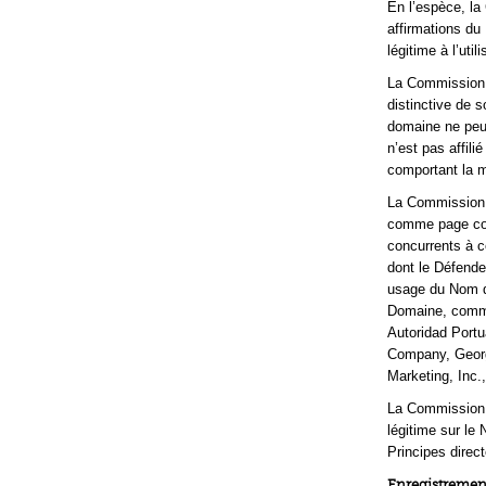
En l’espèce, la
affirmations du
légitime à l’ut
La Commission 
distinctive de 
domaine ne peut
n’est pas affil
comportant la 
La Commission a
comme page comm
concurrents à c
dont le Défende
usage du Nom de
Domaine, comme
Autoridad Portu
Company, Georg
Marketing, Inc.
La Commission a
légitime sur le
Principes direc
Enregistrement