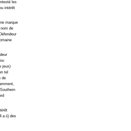
ntesté les
u intérêt
une marque
e nom de
 Défendeur
domaine
ndeur
 ou
e jeux)
n tel
m de
tamment,
 Southern
ord
térêt
.a.ii) des