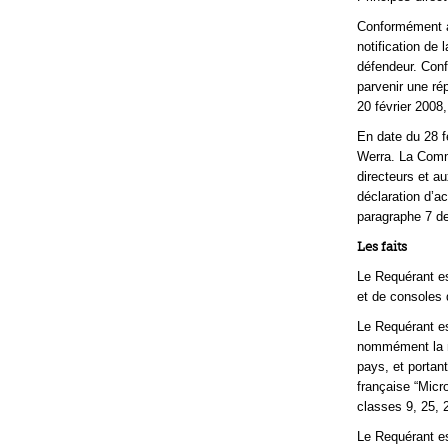
Conformément au
notification de 
défendeur. Conf
parvenir une ré
20 février 2008,
En date du 28 f
Werra. La Commi
directeurs et a
déclaration d’a
paragraphe 7 de
Les faits
Le Requérant es
et de consoles 
Le Requérant est
nommément la ma
pays, et portant
française “Micr
classes 9, 25, 2
Le Requérant es