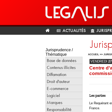
ACTUALITÉS
JURISP
Juri
Jurisprudence /
Thématique
ACCUEIL
>>
JURIS
Base de données
VENDREDI
27
Contenus illicites
Centre d’
commissio
Diffamation
Droit d'auteur
E-commerce
Logiciel
Les parties
Marques
Le Requérant e
France.
Responsabilité