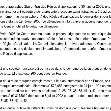
x paragraphes 2(a) et 4(a) des Règles d’application, le 30 janvier 2008, une
la plainte valant ouverture de la présente procédure administrative, a été adre
ormément au paragraphe 5(a) des Règles d’application, le dernier délai pour fa
ponse était le 19 février 2008. Le défendeur n’a fait parvenir aucune réponse.
 le Centre notifiait le défaut du défendeur.
évrier 2008, le Centre nommait dans le présent litige comme expert-unique J
ssion administrative constate qu’elle a été constituée conformément aux Pr
ux Règles d’application. La Commission administrative a adressé au Centre u
cceptation et une déclaration d’impartialité et d’indépendance, conformément 
s Règles d’application.
t une société française qui est active dans le domaine de la distribution de j
de jeux. Elle exploite 280 boutiques en France.
 titulaire de marques enregistrées sur le plan international et en France, soit
rque internationale “Micromania” 572,955 enregistrée le 24 juin 1991 couvra
 sur des produits et services en classes 9, 25, 28, 35, 38, 41 et 42, et la ma
omania” n° 3173019 déposée le 8 juillet 2002 portant sur des produits et servi
8, 35, 38, 41 et 42.
t en outre titulaire de différents noms de domaine parmi lesquels figurent en p