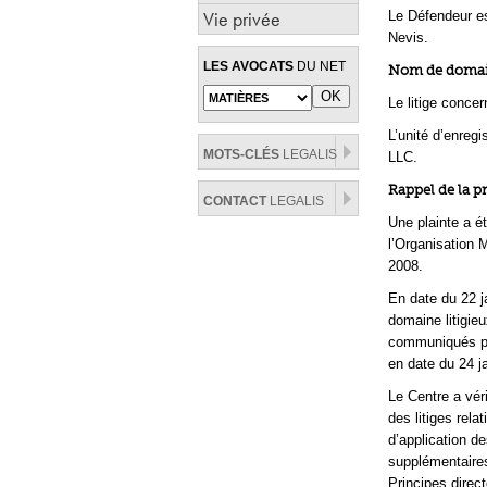
Vie privée
Le Défendeur es
Nevis.
LES AVOCATS
DU NET
Nom de domain
Le litige conce
L’unité d’enreg
MOTS-CLÉS
LEGALIS
LLC.
Rappel de la p
CONTACT
LEGALIS
Une plainte a é
l’Organisation M
2008.
En date du 22 j
domaine litigie
communiqués par
en date du 24 j
Le Centre a vér
des litiges rel
d’application d
supplémentaires
Principes direct