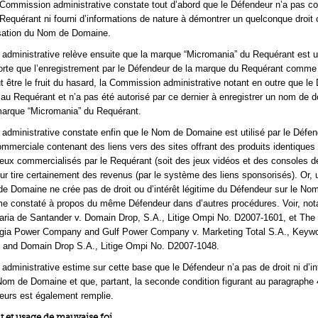
 Commission administrative constate tout d’abord que le Défendeur n’a pas co
 Requérant ni fourni d’informations de nature à démontrer un quelconque droit o
ilisation du Nom de Domaine.
administrative relève ensuite que la marque “Micromania” du Requérant est 
sorte que l’enregistrement par le Défendeur de la marque du Requérant comm
 être le fruit du hasard, la Commission administrative notant en outre que le
ié au Requérant et n’a pas été autorisé par ce dernier à enregistrer un nom de 
marque “Micromania” du Requérant.
dministrative constate enfin que le Nom de Domaine est utilisé par le Défe
erciale contenant des liens vers des sites offrant des produits identiques
eux commercialisés par le Requérant (soit des jeux vidéos et des consoles d
ur tire certainement des revenus (par le système des liens sponsorisés). Or, u
 Domaine ne crée pas de droit ou d’intérêt légitime du Défendeur sur le No
 constaté à propos du même Défendeur dans d’autres procédures. Voir, no
aria de Santander v. Domain Drop, S.A., Litige Ompi No. D2007-1601, et The
ia Power Company and Gulf Power Company v. Marketing Total S.A., Keyw
, and Domain Drop S.A., Litige Ompi No. D2007-1048.
dministrative estime sur cette base que le Défendeur n’a pas de droit ni d’in
 Nom de Domaine et que, partant, la seconde condition figurant au paragraphe 4
teurs est également remplie.
 et usage de mauvaise foi