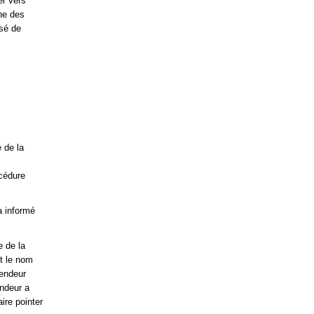
er vers
ne des
isé de
 de la
océdure
a informé
e de la
nt le nom
fendeur
endeur a
ire pointer