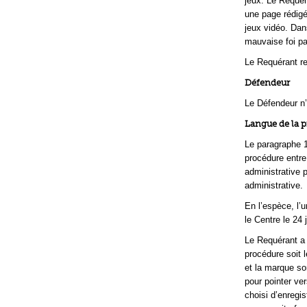
jeux. Le Requér
une page rédigé
jeux vidéo. Dan
mauvaise foi pa
Le Requérant re
Défendeur
Le Défendeur n
Langue de la 
Le paragraphe 1
procédure entre
administrative 
administrative.
En l’espèce, l’
le Centre le 24 
Le Requérant a 
procédure soit 
et la marque so
pour pointer ver
choisi d’enregi