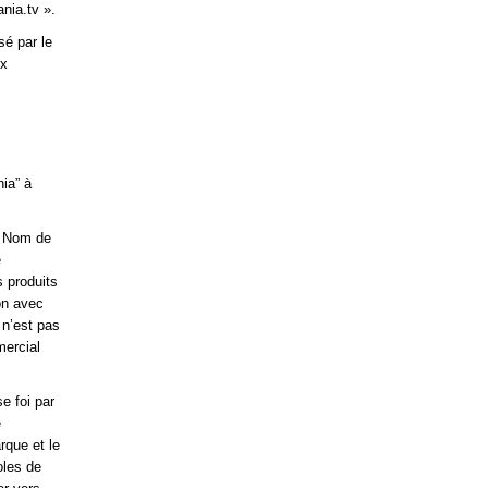
nia.tv ».
sé par le
ux
ia” à
le Nom de
e
s produits
on avec
 n’est pas
mercial
e foi par
e
rque et le
oles de