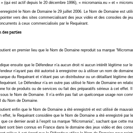
 » (qui est actif depuis le 20 décembre 1996), « micromania.eu » et « microma
enregistré le Nom de Domaine le 29 juillet 2006. Le Nom de Domaine est utili
pointer vers des sites commercialisant des jeux vidéo et des consoles de je
oncurrents à ceux commercialisés par le Requérant.
 des parties
utient en premier lieu que le Nom de Domaine reproduit sa marque “Microman
dique ensuite que le Défendeur n’a aucun droit ni aucun intérêt légitime sur 
endeur n’ayant pas été autorisé à enregistrer ou à utiliser un nom de domain
arque du Requérant et n’étant pas un distributeur ou un détaillant légitime de
Requérant. Le Défendeur n’a en outre pas utilisé le Nom de Domaine en relati
ne foi de produits ou de services ou fait des préparatifs sérieux à cet effet. Il
sous le Nom de Domaine. Il n’a enfin pas fait un quelconque usage non com
yal du Nom de Domaine.
utient enfin que le Nom de Domaine a été enregistré et est utilisé de mauvais
n effet, le Requérant considère que le Nom de Domaine a été enregistré par l
 que ce dernier avait à l’esprit sa marque “Micromania”, sachant que cette ma
ant sont bien connus en France dans le domaine des jeux vidéo et des cons