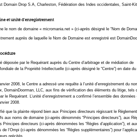
t Domain Drop S.A, Charleston, Fédération des Indes occidentales, Saint-Kit
e et unité d’enregistrement
rne le nom de domaine « micromania.net » (ci-après désigné le “Nom de Domai
istrement auprès de laquelle le Nom de Domaine est enregistré est DomainDo
rocédure
té déposée par le Requérant auprès du Centre d’arbitrage et de médiation de
ondiale de la Propriété Intellectuelle (ci-après désigné le “Centre”) en date du
anvier 2008, le Centre a adressé une requête à l’unité d’enregistrement du no
ux, DomainDoorman, LLC, aux fins de vérification des éléments du litige, tels 
 le Requérant. L’unité d’enregistrement a confirmé l’ensemble des données d
anvier 2008.
ifié que la plainte répond bien aux Principes directeurs régissant le Règlemen
atifs aux noms de domaine (ci-après dénommés “Principes directeurs”), aux Rè
es Principes directeurs (ci-après dénommées les “Règles d’application”), et a
 de l’Ompi (ci-après dénommées les “Règles supplémentaires”) pour l’applica
eurs précités.