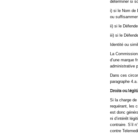
déterminer si so
i) si le Nom de
ou suffisamment
ii) si le Défend
iii) si le Défe
Identité ou simi
La Commission a
d’une marque fr
administrative
Dans ces circon
paragraphe 4.a.
Droits ou légit
Si la charge de
requérant, les c
est donc généra
ni d’intérêt lég
contraire. S’il 
contre Telemed