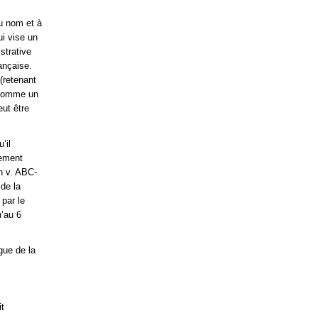
au nom et à
ui vise un
strative
ançaise.
(retenant
s comme un
eut être
’il
rement
en v. ABC-
 de la
 par le
u’au 6
gue de la
it