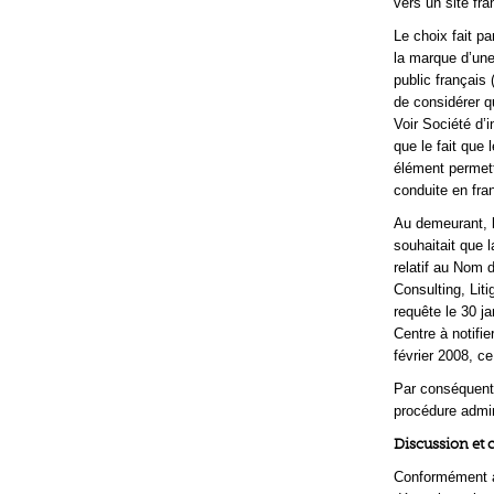
vers un site fra
Le choix fait p
la marque d’une
public français
de considérer q
Voir Société d’
que le fait que
élément permett
conduite en fran
Au demeurant, le
souhaitait que l
relatif au Nom 
Consulting, Liti
requête le 30 ja
Centre à notifie
février 2008, ce 
Par conséquent
procédure admini
Discussion et 
Conformément au