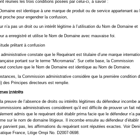
nt réunies les trois conditions posées par celui-ci, à savoir :
 Domaine est identique à une marque de produit ou de service appartenant au
 proche pour engendrer la confusion,
eur n’a pas un droit ou un intérêt légitime à l’utilisation du Nom de Domaine et
ndeur a enregistré et utilise le Nom de Domaine avec mauvaise foi.
litude prêtant à confusion
dministrative constate que le Requérant est titulaire d’une marque internatio
ançaise portant sur le terme “Micromania”. Sur cette base, la Commission
 peut conclure que le Nom de Domaine est identique au Nom de Domaine.
stances, la Commission administrative considère que la première condition 
i) des Principes directeurs est remplie.
imes intérêts
 la preuve de l’absence de droits ou intérêts légitimes du défendeur incombe 
ommissions administratives considèrent qu’il est difficile de prouver un fait nég
lement admis que le requérant doit établir prima facie que le défendeur n’a pa
itime sur le nom de domaine litigieux. Il incombe ensuite au défendeur d’établir 
n’y parvient pas, les affirmations du requérant sont réputées exactes. Voir Den
iatique France, Litige Ompi No. D2007-0698.