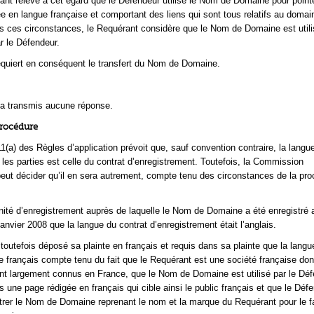
ant relève à cet égard que le Défendeur utilise le Nom de Domaine pour point
e en langue française et comportant des liens qui sont tous relatifs au domai
s ces circonstances, le Requérant considère que le Nom de Domaine est util
r le Défendeur.
quiert en conséquent le transfert du Nom de Domaine.
’a transmis aucune réponse.
procédure
1(a) des Règles d’application prévoit que, sauf convention contraire, la langue
 les parties est celle du contrat d’enregistrement. Toutefois, la Commission
peut décider qu’il en sera autrement, compte tenu des circonstances de la pr
unité d’enregistrement auprès de laquelle le Nom de Domaine a été enregistré 
janvier 2008 que la langue du contrat d’enregistrement était l’anglais.
toutefois déposé sa plainte en français et requis dans sa plainte que la langu
le français compte tenu du fait que le Requérant est une société française do
nt largement connus en France, que le Nom de Domaine est utilisé par le Dé
s une page rédigée en français qui cible ainsi le public français et que le Déf
strer le Nom de Domaine reprenant le nom et la marque du Requérant pour le fa