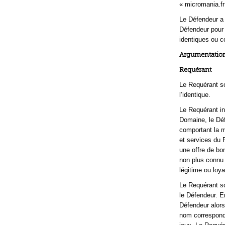
« micromania.fr
Le Défendeur a 
Défendeur pour 
identiques ou c
Argumentation
Requérant
Le Requérant so
l’identique.
Le Requérant in
Domaine, le Déf
comportant la m
et services du 
une offre de bon
non plus connu 
légitime ou lo
Le Requérant so
le Défendeur. E
Défendeur alors
nom correspond