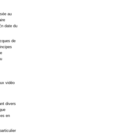
ssée au
ire
 En date du
acques de
incipes
ne
au
eux vidéo
nt divers
rque
ces en
articulier