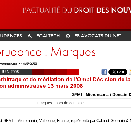
L'ACTUALITÉ DU
DROIT DES
NOUV
RUDENCES
LEGALTECH
LES AVOCATS DU NET
sprudence : Marques
PRUDENCES
>>
MARQUES
JUIN
2008
arbitrage et de médiation de l’Ompi Décision de la
n administrative 13 mars 2008
SFMI - Micromania / Domain D
marques - nom de domaine
st SFMI – Micromania, Valbonne, France, représenté par Cabinet Germain &