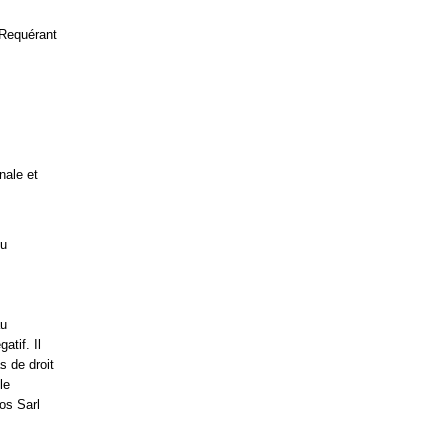
 Requérant
nale et
du
au
atif. Il
s de droit
le
ios Sarl