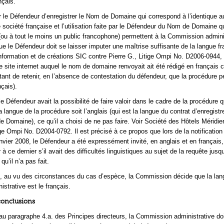
nçais.
ar le Défendeur d’enregistrer le Nom de Domaine qui correspond à l’identique 
 société française et l’utilisation faite par le Défendeur du Nom de Domaine q
 (ou à tout le moins un public francophone) permettent à la Commission admini
ue le Défendeur doit se laisser imputer une maîtrise suffisante de la langue fr
information et de créations SIC contre Pierre G., Litige Ompi No. D2006-0944, 
 le site internet auquel le nom de domaine renvoyait ait été rédigé en françai
ant de retenir, en l’absence de contestation du défendeur, que la procédure p
çais).
 Défendeur avait la possibilité de faire valoir dans le cadre de la procédure qu
a langue de la procédure soit l’anglais (qui est la langue du contrat d’enregist
de Domaine), ce qu’il a choisi de ne pas faire. Voir Société des Hôtels Méridi
ge Ompi No. D2004-0792. Il est précisé à ce propos que lors de la notification
nvier 2008, le Défendeur a été expressément invité, en anglais et en français,
r à ce dernier s’il avait des difficultés linguistiques au sujet de la requête jusq
qu’il n’a pas fait.
, au vu des circonstances du cas d’espèce, la Commission décide que la lan
strative est le français.
conclusions
 paragraphe 4.a. des Principes directeurs, la Commission administrative do