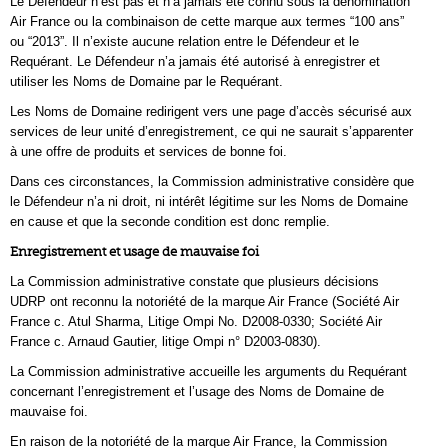
Le Défendeur n’est pas et n’a jamais été connu sous la dénomination
Air France ou la combinaison de cette marque aux termes “100 ans”
ou “2013”. Il n’existe aucune relation entre le Défendeur et le
Requérant. Le Défendeur n’a jamais été autorisé à enregistrer et
utiliser les Noms de Domaine par le Requérant.
Les Noms de Domaine redirigent vers une page d’accès sécurisé aux
services de leur unité d’enregistrement, ce qui ne saurait s’apparenter
à une offre de produits et services de bonne foi.
Dans ces circonstances, la Commission administrative considère que
le Défendeur n’a ni droit, ni intérêt légitime sur les Noms de Domaine
en cause et que la seconde condition est donc remplie.
Enregistrement et usage de mauvaise foi
La Commission administrative constate que plusieurs décisions
UDRP ont reconnu la notoriété de la marque Air France (Société Air
France c. Atul Sharma, Litige Ompi No. D2008-0330; Société Air
France c. Arnaud Gautier, litige Ompi n° D2003-0830).
La Commission administrative accueille les arguments du Requérant
concernant l’enregistrement et l’usage des Noms de Domaine de
mauvaise foi.
En raison de la notoriété de la marque Air France, la Commission