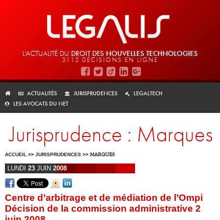
L'ACTUALITÉ DU
DROIT DES
NOUVELLES TECHNOLOGIES
3112 DÉCISIONS EN LIGNE
ACTUALITÉS
JURISPRUDENCES
LEGALTECH
LES AVOCATS DU NET
Jurisprudence : Marques
ACCUEIL
>>
JURISPRUDENCES
>>
MARQUES
LUNDI
23
JUIN
2008
Centre d’arbitrage et de médiation de l’Ompi
Décision de la commission administrative 2
juin 2008