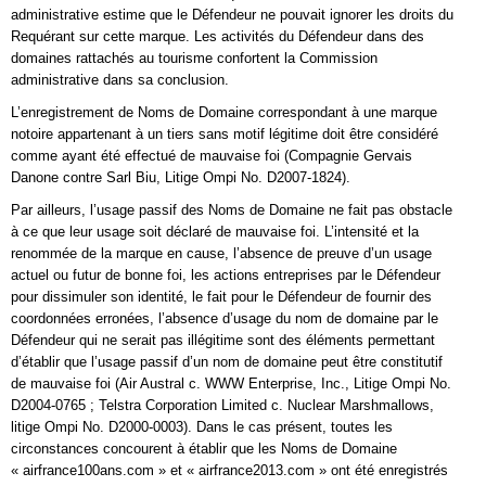
administrative estime que le Défendeur ne pouvait ignorer les droits du
Requérant sur cette marque. Les activités du Défendeur dans des
domaines rattachés au tourisme confortent la Commission
administrative dans sa conclusion.
L’enregistrement de Noms de Domaine correspondant à une marque
notoire appartenant à un tiers sans motif légitime doit être considéré
comme ayant été effectué de mauvaise foi (Compagnie Gervais
Danone contre Sarl Biu, Litige Ompi No. D2007-1824).
Par ailleurs, l’usage passif des Noms de Domaine ne fait pas obstacle
à ce que leur usage soit déclaré de mauvaise foi. L’intensité et la
renommée de la marque en cause, l’absence de preuve d’un usage
actuel ou futur de bonne foi, les actions entreprises par le Défendeur
pour dissimuler son identité, le fait pour le Défendeur de fournir des
coordonnées erronées, l’absence d’usage du nom de domaine par le
Défendeur qui ne serait pas illégitime sont des éléments permettant
d’établir que l’usage passif d’un nom de domaine peut être constitutif
de mauvaise foi (Air Austral c. WWW Enterprise, Inc., Litige Ompi No.
D2004-0765 ; Telstra Corporation Limited c. Nuclear Marshmallows,
litige Ompi No. D2000-0003). Dans le cas présent, toutes les
circonstances concourent à établir que les Noms de Domaine
« airfrance100ans.com » et « airfrance2013.com » ont été enregistrés