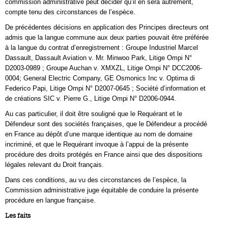
commission administrative peut décider qu’il en sera autrement,
compte tenu des circonstances de l’espèce.
De précédentes décisions en application des Principes directeurs ont
admis que la langue commune aux deux parties pouvait être préférée
à la langue du contrat d’enregistrement : Groupe Industriel Marcel
Dassault, Dassault Aviation v. Mr. Minwoo Park, Litige Ompi N°
D2003-0989 ; Groupe Auchan v. XMXZL, Litige Ompi N° DCC2006-
0004; General Electric Company, GE Osmonics Inc v. Optima di
Federico Papi, Litige Ompi N° D2007-0645 ; Société d’information et
de créations SIC v. Pierre G., Litige Ompi N° D2006-0944.
Au cas particulier, il doit être souligné que le Requérant et le
Défendeur sont des sociétés françaises, que le Défendeur a procédé
en France au dépôt d’une marque identique au nom de domaine
incriminé, et que le Requérant invoque à l’appui de la présente
procédure des droits protégés en France ainsi que des dispositions
légales relevant du Droit français.
Dans ces conditions, au vu des circonstances de l’espèce, la
Commission administrative juge équitable de conduire la présente
procédure en langue française.
Les faits