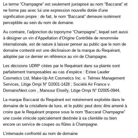
Le terme “Champagne” est seulement juxtaposé au nom “Baccarat” et
ne forme pas avec lui une expression nouvelle dotée d’une
signification propre : de fait, le nom “Baccarat” demeure isolément
perceptible au sein du nom de domaine.
Au contraire, l’adjonction du toponyme “Champagne”, lequel sert aussi
à désigner un vin d’Appellation d’Origine Contrôlée de renommée
internationale, est de nature à laisser penser au public que le nom de
domaine contesté est une déclinaison de la marque du Requérant,
adoptée par ce dernier en référence au vin de Champagne.
Les décisions UDRP citées par le Requérant dans sa plainte sont
parfaitement transposables au cas d’espèce : Estee Lauder
Cosmetics Ltd, Make-Up Art Cosmetics Inc. v. Telmex Management
Services, Litige Ompi N° D2001-1428 ; Société Air France v.
DomainsNext.com , Mansour Elseify, Litige Ompi N° D2005-0944.
La marque Baccarat du Requérant est notoirement exploitée dans le
domaine de la cristallerie de luxe, et le public peut donc être amené à
croire que le Requérant propose sous le nom “Baccarat Champagne”
une cuvée vinicole spécialement destinée à sa clientèle ou bien
encore un service de coupes ou flûtes à Champagne.
L’internaute confronté au nom de domaine