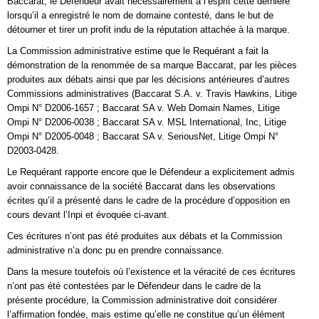
Baccarat, le Défendeur avait nécessairement à l’esprit cette dernière
lorsqu’il a enregistré le nom de domaine contesté, dans le but de
détourner et tirer un profit indu de la réputation attachée à la marque.
La Commission administrative estime que le Requérant a fait la
démonstration de la renommée de sa marque Baccarat, par les pièces
produites aux débats ainsi que par les décisions antérieures d’autres
Commissions administratives (Baccarat S.A. v. Travis Hawkins, Litige
Ompi N° D2006-1657 ; Baccarat SA v. Web Domain Names, Litige
Ompi N° D2006-0038 ; Baccarat SA v. MSL International, Inc, Litige
Ompi N° D2005-0048 ; Baccarat SA v. SeriousNet, Litige Ompi N°
D2003-0428.
Le Requérant rapporte encore que le Défendeur a explicitement admis
avoir connaissance de la société Baccarat dans les observations
écrites qu’il a présenté dans le cadre de la procédure d’opposition en
cours devant l’Inpi et évoquée ci-avant.
Ces écritures n’ont pas été produites aux débats et la Commission
administrative n’a donc pu en prendre connaissance.
Dans la mesure toutefois où l’existence et la véracité de ces écritures
n’ont pas été contestées par le Défendeur dans le cadre de la
présente procédure, la Commission administrative doit considérer
l’affirmation fondée, mais estime qu’elle ne constitue qu’un élément