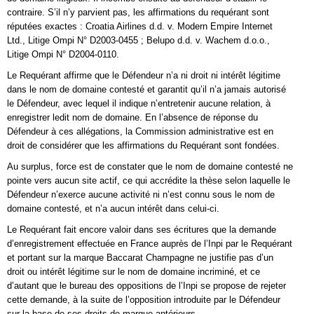
contraire. S’il n’y parvient pas, les affirmations du requérant sont
réputées exactes : Croatia Airlines d.d. v. Modern Empire Internet
Ltd., Litige Ompi N° D2003-0455 ; Belupo d.d. v. Wachem d.o.o.,
Litige Ompi N° D2004-0110.
Le Requérant affirme que le Défendeur n’a ni droit ni intérêt légitime
dans le nom de domaine contesté et garantit qu’il n’a jamais autorisé
le Défendeur, avec lequel il indique n’entretenir aucune relation, à
enregistrer ledit nom de domaine. En l’absence de réponse du
Défendeur à ces allégations, la Commission administrative est en
droit de considérer que les affirmations du Requérant sont fondées.
Au surplus, force est de constater que le nom de domaine contesté ne
pointe vers aucun site actif, ce qui accrédite la thèse selon laquelle le
Défendeur n’exerce aucune activité ni n’est connu sous le nom de
domaine contesté, et n’a aucun intérêt dans celui-ci.
Le Requérant fait encore valoir dans ses écritures que la demande
d’enregistrement effectuée en France auprès de l’Inpi par le Requérant
et portant sur la marque Baccarat Champagne ne justifie pas d’un
droit ou intérêt légitime sur le nom de domaine incriminé, et ce
d’autant que le bureau des oppositions de l’Inpi se propose de rejeter
cette demande, à la suite de l’opposition introduite par le Défendeur
sur la base de ses droits de marque antérieurs.