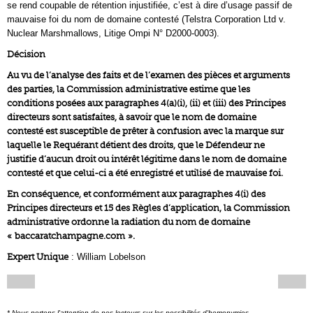
se rend coupable de rétention injustifiée, c’est à dire d’usage passif de
mauvaise foi du nom de domaine contesté (Telstra Corporation Ltd v.
Nuclear Marshmallows, Litige Ompi N° D2000-0003).
Décision
Au vu de l’analyse des faits et de l’examen des pièces et arguments
des parties, la Commission administrative estime que les
conditions posées aux paragraphes 4(a)(i), (ii) et (iii) des Principes
directeurs sont satisfaites, à savoir que le nom de domaine
contesté est susceptible de prêter à confusion avec la marque sur
laquelle le Requérant détient des droits, que le Défendeur ne
justifie d’aucun droit ou intérêt légitime dans le nom de domaine
contesté et que celui-ci a été enregistré et utilisé de mauvaise foi.
En conséquence, et conformément aux paragraphes 4(i) des
Principes directeurs et 15 des Règles d’application, la Commission
administrative ordonne la radiation du nom de domaine
« baccaratchampagne.com ».
Expert Unique
: William Lobelson
* Nous portons l'attention de nos lecteurs sur les possibilités d'homonymies