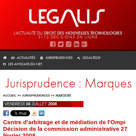
L'ACTUALITÉ DU
DROIT DES
NOUVELLES TECHNOLOGIES
3112 DÉCISIONS EN LIGNE
ACTUALITÉS
JURISPRUDENCES
LEGALTECH
LES AVOCATS DU NET
Jurisprudence : Marques
ACCUEIL
>>
JURISPRUDENCES
>>
MARQUES
VENDREDI
04
JUILLET
2008
Centre d’arbitrage et de médiation de l’Ompi
Décision de la commission administrative 27
février 2008