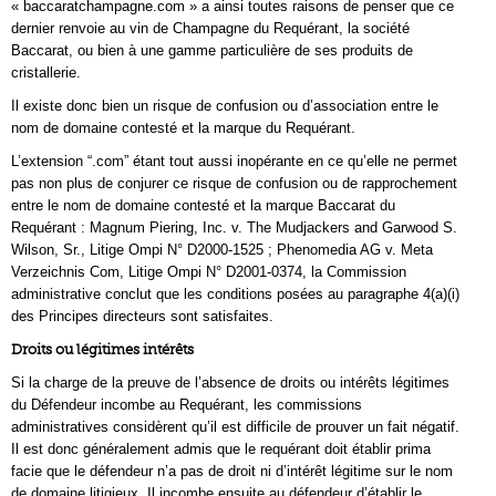
« baccaratchampagne.com » a ainsi toutes raisons de penser que ce
dernier renvoie au vin de Champagne du Requérant, la société
Baccarat, ou bien à une gamme particulière de ses produits de
cristallerie.
Il existe donc bien un risque de confusion ou d’association entre le
nom de domaine contesté et la marque du Requérant.
L’extension “.com” étant tout aussi inopérante en ce qu’elle ne permet
pas non plus de conjurer ce risque de confusion ou de rapprochement
entre le nom de domaine contesté et la marque Baccarat du
Requérant : Magnum Piering, Inc. v. The Mudjackers and Garwood S.
Wilson, Sr., Litige Ompi N° D2000-1525 ; Phenomedia AG v. Meta
Verzeichnis Com, Litige Ompi N° D2001-0374, la Commission
administrative conclut que les conditions posées au paragraphe 4(a)(i)
des Principes directeurs sont satisfaites.
Droits ou légitimes intérêts
Si la charge de la preuve de l’absence de droits ou intérêts légitimes
du Défendeur incombe au Requérant, les commissions
administratives considèrent qu’il est difficile de prouver un fait négatif.
Il est donc généralement admis que le requérant doit établir prima
facie que le défendeur n’a pas de droit ni d’intérêt légitime sur le nom
de domaine litigieux. Il incombe ensuite au défendeur d’établir le