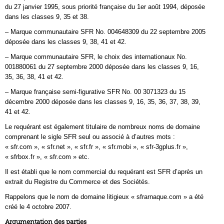
du 27 janvier 1995, sous priorité française du 1er août 1994, déposée
dans les classes 9, 35 et 38.
– Marque communautaire SFR No. 004648309 du 22 septembre 2005
déposée dans les classes 9, 38, 41 et 42.
– Marque communautaire SFR, le choix des internationaux No.
001880061 du 27 septembre 2000 déposée dans les classes 9, 16,
35, 36, 38, 41 et 42.
– Marque française semi-figurative SFR No. 00 3071323 du 15
décembre 2000 déposée dans les classes 9, 16, 35, 36, 37, 38, 39,
41 et 42.
Le requérant est également titulaire de nombreux noms de domaine
comprenant le sigle SFR seul ou associé à d’autres mots :
« sfr.com », « sfr.net », « sfr.fr », « sfr.mobi », « sfr-3gplus.fr »,
« sfrbox.fr », « sfr.com » etc.
Il est établi que le nom commercial du requérant est SFR d’après un
extrait du Registre du Commerce et des Sociétés.
Rappelons que le nom de domaine litigieux « sfrarnaque.com » a été
créé le 4 octobre 2007.
Argumentation des parties