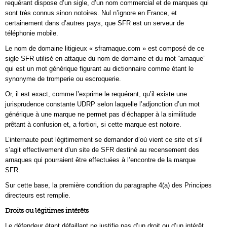
requérant dispose d’un sigle, d’un nom commercial et de marques qui
sont très connus sinon notoires. Nul n’ignore en France, et
certainement dans d’autres pays, que SFR est un serveur de
téléphonie mobile.
Le nom de domaine litigieux « sfrarnaque.com » est composé de ce
sigle SFR utilisé en attaque du nom de domaine et du mot “arnaque”
qui est un mot générique figurant au dictionnaire comme étant le
synonyme de tromperie ou escroquerie.
Or, il est exact, comme l’exprime le requérant, qu’il existe une
jurisprudence constante UDRP selon laquelle l’adjonction d’un mot
générique à une marque ne permet pas d’échapper à la similitude
prêtant à confusion et, a fortiori, si cette marque est notoire.
L’internaute peut légitimement se demander d’où vient ce site et s’il
s’agit effectivement d’un site de SFR destiné au recensement des
arnaques qui pourraient être effectuées à l’encontre de la marque
SFR.
Sur cette base, la première condition du paragraphe 4(a) des Principes
directeurs est remplie.
Droits ou légitimes intérêts
Le défendeur étant défaillant ne justifie pas d’un droit ou d’un intérêt