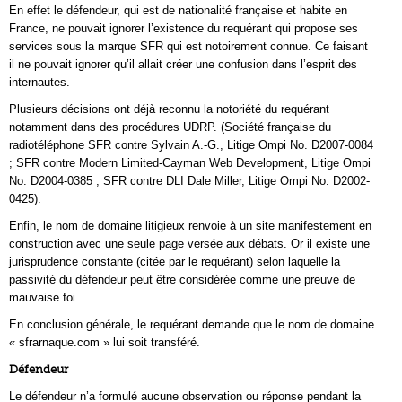
En effet le défendeur, qui est de nationalité française et habite en
France, ne pouvait ignorer l’existence du requérant qui propose ses
services sous la marque SFR qui est notoirement connue. Ce faisant
il ne pouvait ignorer qu’il allait créer une confusion dans l’esprit des
internautes.
Plusieurs décisions ont déjà reconnu la notoriété du requérant
notamment dans des procédures UDRP. (Société française du
radiotéléphone SFR contre Sylvain A.-G., Litige Ompi No. D2007-0084
; SFR contre Modern Limited-Cayman Web Development, Litige Ompi
No. D2004-0385 ; SFR contre DLI Dale Miller, Litige Ompi No. D2002-
0425).
Enfin, le nom de domaine litigieux renvoie à un site manifestement en
construction avec une seule page versée aux débats. Or il existe une
jurisprudence constante (citée par le requérant) selon laquelle la
passivité du défendeur peut être considérée comme une preuve de
mauvaise foi.
En conclusion générale, le requérant demande que le nom de domaine
« sfrarnaque.com » lui soit transféré.
Défendeur
Le défendeur n’a formulé aucune observation ou réponse pendant la