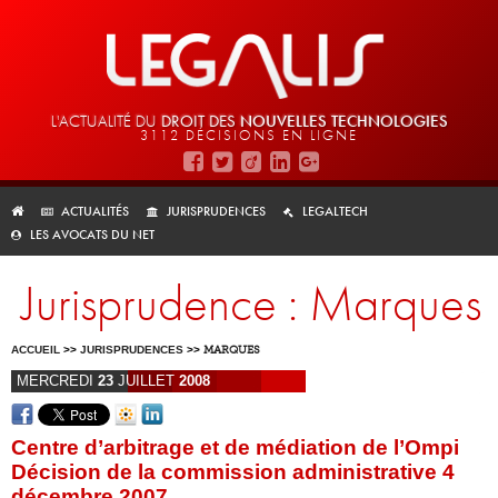
L'ACTUALITÉ DU
DROIT DES
NOUVELLES TECHNOLOGIES
3112 DÉCISIONS EN LIGNE
ACTUALITÉS
JURISPRUDENCES
LEGALTECH
LES AVOCATS DU NET
Jurisprudence : Marques
ACCUEIL
>>
JURISPRUDENCES
>>
MARQUES
MERCREDI
23
JUILLET
2008
Centre d’arbitrage et de médiation de l’Ompi
Décision de la commission administrative 4
décembre 2007