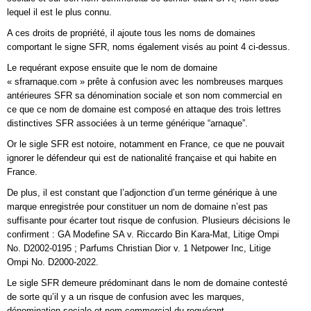
lequel il est le plus connu.
A ces droits de propriété, il ajoute tous les noms de domaines
comportant le signe SFR, noms également visés au point 4 ci-dessus.
Le requérant expose ensuite que le nom de domaine
« sfrarnaque.com » prête à confusion avec les nombreuses marques
antérieures SFR sa dénomination sociale et son nom commercial en
ce que ce nom de domaine est composé en attaque des trois lettres
distinctives SFR associées à un terme générique “arnaque”.
Or le sigle SFR est notoire, notamment en France, ce que ne pouvait
ignorer le défendeur qui est de nationalité française et qui habite en
France.
De plus, il est constant que l’adjonction d’un terme générique à une
marque enregistrée pour constituer un nom de domaine n’est pas
suffisante pour écarter tout risque de confusion. Plusieurs décisions le
confirment : GA Modefine SA v. Riccardo Bin Kara-Mat, Litige Ompi
No. D2002-0195 ; Parfums Christian Dior v. 1 Netpower Inc, Litige
Ompi No. D2000-2022.
Le sigle SFR demeure prédominant dans le nom de domaine contesté
de sorte qu’il y a un risque de confusion avec les marques,
dénomination sociale et nom commercial du requérant.