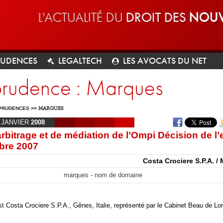
L'ACTUALITÉ DU
DROIT DES
NOUV
RUDENCES
LEGALTECH
LES AVOCATS DU NET
sprudence : Marques
PRUDENCES
>>
MARQUES
JANVIER
2008
rbitrage et de médiation de l’Ompi Décision de l’
bre 2007
Costa Crociere S.P.A. / 
marques - nom de domaine
t Costa Crociere S.P.A., Gênes, Italie, représenté par le Cabinet Beau de Lo