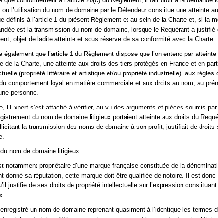
e que conformément à l’article 20(c) du Règlement, il fait droit à la demande 
t ou l’utilisation du nom de domaine par le Défendeur constitue une atteinte au
ue définis à l’article 1 du présent Règlement et au sein de la Charte et, si la 
ndée est la transmission du nom de domaine, lorsque le Requérant a justifié
ment, objet de ladite atteinte et sous réserve de sa conformité avec la Charte.
le également que l’article 1 du Règlement dispose que l’on entend par atteinte 
tre de la Charte, une atteinte aux droits des tiers protégés en France et en parti
ctuelle (propriété littéraire et artistique et/ou propriété industrielle), aux règles 
 du comportement loyal en matière commerciale et aux droits au nom, au pré
une personne.
 l’Expert s’est attaché à vérifier, au vu des arguments et pièces soumis par
registrement du nom de domaine litigieux portaient atteinte aux droits du Requér
licitant la transmission des noms de domaine à son profit, justifiait de droits 
e.
du nom de domaine litigieux
t notamment propriétaire d’une marque française constituée de la dénominat
nt donné sa réputation, cette marque doit être qualifiée de notoire. Il est donc
’il justifie de ses droits de propriété intellectuelle sur l’expression constituan
x.
enregistré un nom de domaine reprenant quasiment à l’identique les termes d