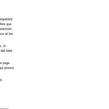
 Requérant
ffère que
extension
eux et les
, ni
été faite
ne page
qui prouve
t.