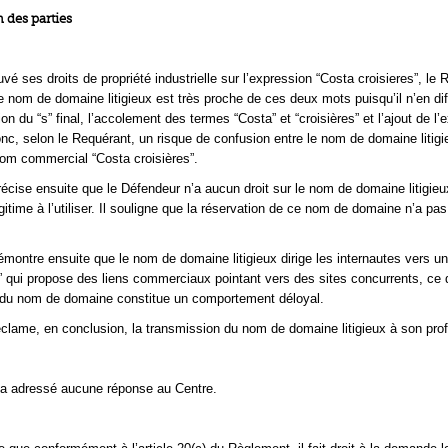
 des parties
vé ses droits de propriété industrielle sur l’expression “Costa croisieres”, le
e nom de domaine litigieux est très proche de ces deux mots puisqu’il n’en di
on du “s” final, l’accolement des termes “Costa” et “croisières” et l’ajout de l’
 donc, selon le Requérant, un risque de confusion entre le nom de domaine litigi
om commercial “Costa croisières”.
écise ensuite que le Défendeur n’a aucun droit sur le nom de domaine litigieux
gitime à l’utiliser. Il souligne que la réservation de ce nom de domaine n’a pas 
montre ensuite que le nom de domaine litigieux dirige les internautes vers u
g” qui propose des liens commerciaux pointant vers des sites concurrents, ce 
on du nom de domaine constitue un comportement déloyal.
clame, en conclusion, la transmission du nom de domaine litigieux à son profi
’a adressé aucune réponse au Centre.