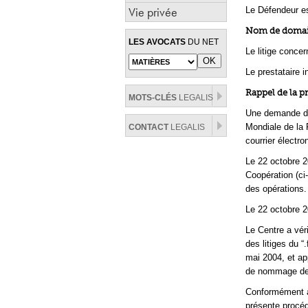
Vie privée
Le Défendeur es
Nom de domaine
LES AVOCATS
DU NET
Le litige conce
Le prestataire 
Rappel de la p
MOTS-CLÉS
LEGALIS
Une demande dép
Mondiale de la P
CONTACT
LEGALIS
courrier électro
Le 22 octobre 2
Coopération (ci-
des opérations.
Le 22 octobre 2
Le Centre a vér
des litiges du “
mai 2004, et ap
de nommage de l
Conformément à 
présente procé