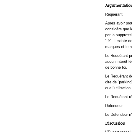
Argumentation
Requérant
Après avoir prou
considère que l
par la suppressi
“.fr”. Il existe
marques et le n
Le Requérant pr
aucun intérêt lé
de bonne foi.
Le Requérant dé
dite de “parkin
que l’utilisati
Le Requérant ré
Défendeur
Le Défendeur n
Discussion