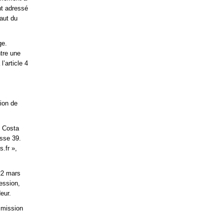
nt adressé
aut du
ge.
tre une
’article 4
tion de
e Costa
asse 39.
.fr »,
22 mars
cession,
eur.
smission