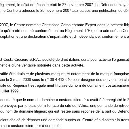
 Règlement, le délai de réponse était le 27 novembre 2007. Le Défendeur n’aya
 le Centre a adressé le 28 novembre 2007 aux parties une notification de déf
2007, le Centre nommait Christophe Caron comme Expert dans le présent liti
ate qu’il a été nommé conformément au Règlement. L’Expert a adressé au Cen
ceptation et une déclaration d’impartialité et d’indépendance, conformément à l
 Costa Crociere S.P.A., société de droit italien, qui a pour activité l’organisa
néficie d’une véritable notoriété dans cette activité.
stifie être titulaire de plusieurs marques et notamment de la marque français
sée le 3 mars 2006 sous le n° 06 4 413 940 pour désigner des services en cl
iliale du Requérant est également titulaire du nom de domaine « costacroisieres
juillet 1999.
constaté que le nom de domaine « costacroisiere.fr » avait été enregistré le 
te envoyé, par le biais de l’interface du site de l’Afnic, une demande de rétro
 du nom de domaine litigieux qui est restée sans réponse de la part du Défend
alors décidé de déposer une demande auprès du Centre afin d’obtenir la tran
ne « costacroisiere.fr » à son profit.