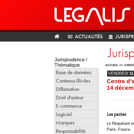
ACTUALITÉS
JURISP
Juri
Jurisprudence /
Thématique
ACCUEIL
>>
JURIS
Base de données
VENDREDI
11
Contenus illicites
Centre d’a
14 décem
Diffamation
Droit d'auteur
E-commerce
Logiciel
Les parties
Marques
Le Requérant es
Paris, France.
Responsabilité