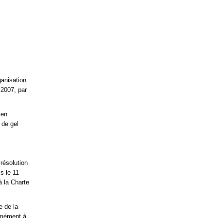
ganisation
 2007, par
 en
 de gel
résolution
is le 11
à la Charte
e de la
rmément à