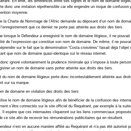
rant. En effet, les différences entre ses signes et le nom de domaine litigie
ste donc une imitation répréhensible car elle engendre un risque de confusion 
attention moyenne.
1) de la Charte de Nommage de l’Afnic demande au déposant d’un nom de doma
l’enregistrement que ce dernier ne porte pas atteinte aux droits des tiers.
ue lorsque le Défendeur a enregistré le nom de domaine litigieux, il ne pouvait
riété de l’expression qui constitue son nom de domaine. De même, il ne pouvai
rendre sur le fait que la dénomination “Costa croisières” faisait déjà l’objet 
 tant que nom de domaine quasi-identique sur le réseau internet.
donc ignoré volontairement la prudence minimale qui s’impose à toute perso
gistrer un nom de domaine sans porter atteinte aux droits des tiers.
t du nom de domaine litigieux porte donc incontestablement atteinte aux droit
nt sur sa marque.
nom de domaine en violation des droits des tiers
ilise le nom de domaine litigieux afin de bénéficier de la confusion des intern
ent s’être connectés sur le site officiel du Requérant, par exemple à la suite
e. Il espère que ces internautes cliqueront sur les liens commerciaux proposés
e ce site afin de recevoir les rémunérations publicitaires qui en résultent.
fendeur n’est en aucune manière affilié au Requérant et n’a pas été autorisé p