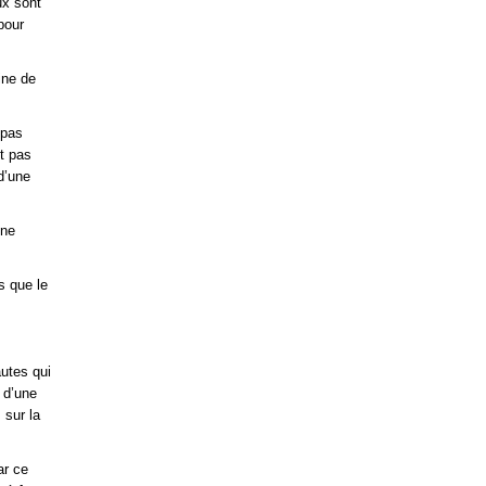
ux sont
pour
ine de
 pas
t pas
d’une
nne
s que le
autes qui
 d’une
 sur la
ar ce