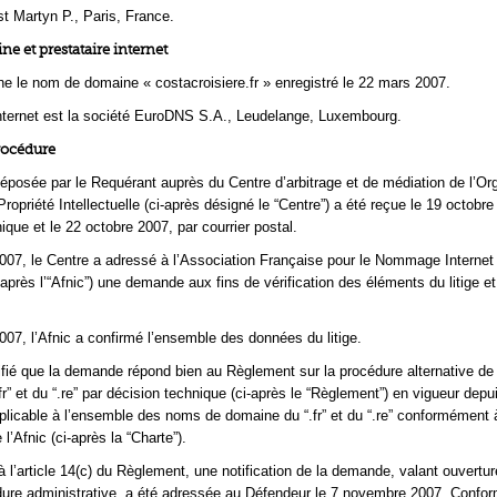
t Martyn P., Paris, France.
 et prestataire internet
rne le nom de domaine « costacroisiere.fr » enregistré le 22 mars 2007.
internet est la société EuroDNS S.A., Leudelange, Luxembourg.
rocédure
osée par le Requérant auprès du Centre d’arbitrage et de médiation de l’Or
ropriété Intellectuelle (ci-après désigné le “Centre”) a été reçue le 19 octobre
nique et le 22 octobre 2007, par courrier postal.
007, le Centre a adressé à l’Association Française pour le Nommage Internet
après l’“Afnic”) une demande aux fins de vérification des éléments du litige et
007, l’Afnic a confirmé l’ensemble des données du litige.
ifié que la demande répond bien au Règlement sur la procédure alternative de 
.fr” et du “.re” par décision technique (ci-après le “Règlement”) en vigueur depu
plicable à l’ensemble des noms de domaine du “.fr” et du “.re” conformément 
’Afnic (ci-après la “Charte”).
l’article 14(c) du Règlement, une notification de la demande, valant ouvertur
dure administrative, a été adressée au Défendeur le 7 novembre 2007. Confo