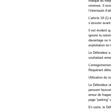
marque du Requé
minimes. Il exi
l’internaute d’
L’article 19 (
s’assurer avant 
Il est évident q
ignorer la noto
davantage se mép
exploitation en
Le Défendeur a 
souhaitant enre
L’enregistremen
Requérant détie
Utilisation du 
Le Défendeur ut
pensent faussem
erreur de frapp
page “parking” d
En outre, le Dé