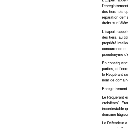
L’Expert rappell
l’enregistremen
des tiers tels q
réparation dema
droits sur l’élé
L’Expert rappel
des tiers, au ti
propriété intelle
concurrence et
pseudonyme d’
En conséquence,
parties, si l’en
le Requérant sol
nom de domain
Enregistrement 
Le Requérant es
croisières”. Eta
incontestable qu
domaine litigieu
Le Défendeur a 