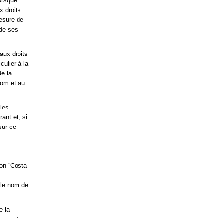
lorsque
x droits
mesure de
 de ses
aux droits
culier à la
de la
nom et au
 les
ant et, si
sur ce
ion “Costa
t le nom de
e la