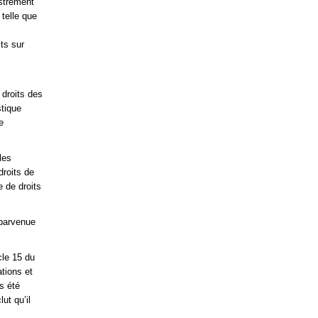
istrement
 telle que
ts sur
 droits des
stique
e
les
droits de
e de droits
 parvenue
cle 15 du
tions et
s été
ut qu’il