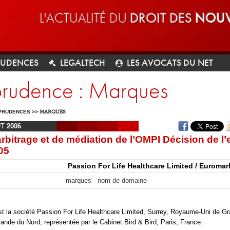
L'ACTUALITÉ DU
DROIT DES
NOUV
RUDENCES
LEGALTECH
LES AVOCATS DU NET
sprudence : Marques
PRUDENCES
>>
MARQUES
ÛT
2006
rbitrage et de médiation de l’OMPI Décision de l’
05
Passion For Life Healthcare Limited / Euromar
marques - nom de domaine
t la société Passion For Life Healthcare Limited, Surrey, Royaume-Uni de G
rlande du Nord, représentée par le Cabinet Bird & Bird, Paris, France.