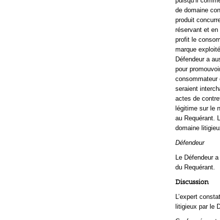
puisqu’il comme
de domaine cont
produit concurr
réservant et en
profit le conso
marque exploité
Défendeur a au
pour promouvoir 
consommateur qu
seraient interc
actes de contref
légitime sur le 
au Requérant. L
domaine litigieu
Défendeur
Le Défendeur a 
du Requérant.
Discussion
L’expert consta
litigieux par le