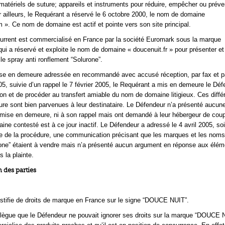
matériels de suture; appareils et instruments pour réduire, empêcher ou préven
r ailleurs, le Requérant a réservé le 6 octobre 2000, le nom de domaine
 ». Ce nom de domaine est actif et pointe vers son site principal.
urrent est commercialisé en France par la société Euromark sous la marque
 a réservé et exploite le nom de domaine « doucenuit.fr » pour présenter et
le spray anti ronflement “Solurone”.
ise en demeure adressée en recommandé avec accusé réception, par fax et pa
005, suivie d’un rappel le 7 février 2005, le Requérant a mis en demeure le Dé
tion et de procéder au transfert amiable du nom de domaine litigieux. Ces diffé
e sont bien parvenues à leur destinataire. Le Défendeur n’a présenté aucun
de mise en demeure, ni à son rappel mais ont demandé à leur hébergeur de coupe
ne contesté est à ce jour inactif. Le Défendeur a adressé le 4 avril 2005, soi
re de la procédure, une communication précisant que les marques et les nom
one” étaient à vendre mais n’a présenté aucun argument en réponse aux élém
 la plainte.
 des parties
stifie de droits de marque en France sur le signe “DOUCE NUIT”.
lègue que le Défendeur ne pouvait ignorer ses droits sur la marque “DOUCE 