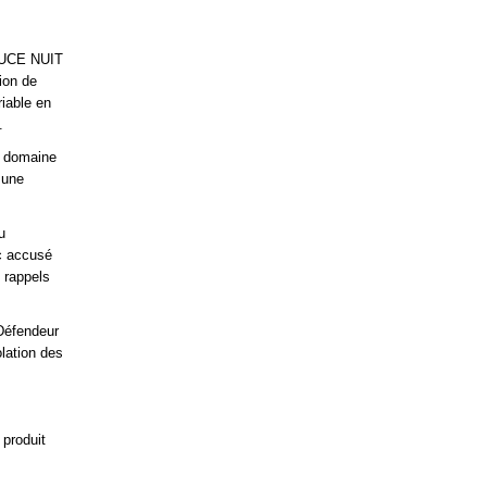
DOUCE NUIT
ion de
riable en
.
e domaine
 une
u
c accusé
 rappels
 Défendeur
olation des
 produit