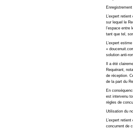
Enregistrement 
L’expert retien
sur lequel le R
l’espace entre l
tant que tel, so
L’expert estim
« doucenuit.com
solution anti-r
Il a été clairem
Requérant, not
de réception. C
de la part du R
En conséquence,
est intervenu to
règles de conc
Utilisation du 
L’expert retient
concurrent de c