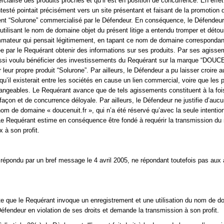
rcialise des produits proches et qu’il est en position de concurrence. En effe
esté pointait précisément vers un site présentant et faisant de la promotion 
ent “Solurone” commercialisé par le Défendeur. En conséquence, le Défendeu
 utilisant le nom de domaine objet du présent litige a entendu tromper et détou
mmateur qui pensait légitimement, en tapant ce nom de domaine correspondan
e par le Requérant obtenir des informations sur ses produits. Par ses agisse
ssi voulu bénéficier des investissements du Requérant sur la marque “DOUC
leur propre produit “Solurone”. Par ailleurs, le Défendeur a pu laisser croire a
’il existerait entre les sociétés en cause un lien commercial, voire que les p
hangeables. Le Requérant avance que de tels agissements constituent à la foi
açon et de concurrence déloyale. Par ailleurs, le Défendeur ne justifie d’aucu
nom de domaine « doucenuit.fr », qui n’a été réservé qu’avec la seule intentio
e Requérant estime en conséquence être fondé à requérir la transmission du
x à son profit.
répondu par un bref message le 4 avril 2005, ne répondant toutefois pas aux 
te que le Requérant invoque un enregistrement et une utilisation du nom de 
 Défendeur en violation de ses droits et demande la transmission à son profit.