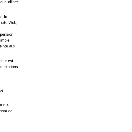
ur utiliser
t, le
r site Web,
spension
simple
teinte aux
deur est
s relations
ue
sur le
 nom de