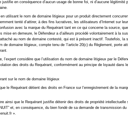
 justifie en conséquence d’aucun usage de bonne foi, ni d’aucune légitimité po
aine.
en utilisant le nom de domaine litigieux pour un produit directement concurren
mment tenté d’attirer, à des fins lucratives, les utilisateurs d’Internet sur leu
onfusion avec la marque du Requérant tant en ce qui concerne la source, que
Après mise en demeure, le Défendeur a d’ailleurs procédé volontairement à la su
t attaché au nom de domaine contesté, qui est à présent inactif. Toutefois, la 
m de domaine litigieux, compte tenu de ‘l’article 20(c) du Règlement, porte at
rant.
 l’expert considère que l’utilisation du nom de domaine litigieux par le Défen
iolation des droits du Requérant, conformément au principe de loyauté dans le
rant sur le nom de domaine litigieux
t que le Requérant détient des droits en France sur l’enregistrement de la marq
.
re ainsi que le Requérant justifie détenir des droits de propriété intellectuelle 
UIT” et, en conséquence, du bien fondé de sa demande de transmission du
nuit.fr ».