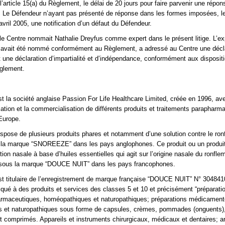
l’article 15(a) du Règlement, le délai de 20 jours pour faire parvenir une répon
5. Le Défendeur n’ayant pas présenté de réponse dans les formes imposées, l
avril 2005, une notification d’un défaut du Défendeur.
le Centre nommait Nathalie Dreyfus comme expert dans le présent litige. L’ex
il avait été nommé conformément au Règlement, a adressé au Centre une décl
t une déclaration d’impartialité et d’indépendance, conformément aux disposit
èglement.
t la société anglaise Passion For Life Healthcare Limited, créée en 1996, av
ication et la commercialisation de différents produits et traitements parapharm
Europe.
spose de plusieurs produits phares et notamment d’une solution contre le ron
s la marque “SNOREEZE” dans les pays anglophones. Ce produit ou un produi
tion nasale à base d’huiles essentielles qui agit sur l’origine nasale du ronfle
sous la marque “DOUCE NUIT” dans les pays francophones.
t titulaire de l’enregistrement de marque française “DOUCE NUIT” N° 304841
iqué à des produits et services des classes 5 et 10 et précisément “préparati
rmaceutiques, homéopathiques et naturopathiques; préparations médicamen
 et naturopathiques sous forme de capsules, crèmes, pommades (onguents),
et comprimés. Appareils et instruments chirurgicaux, médicaux et dentaires; ar