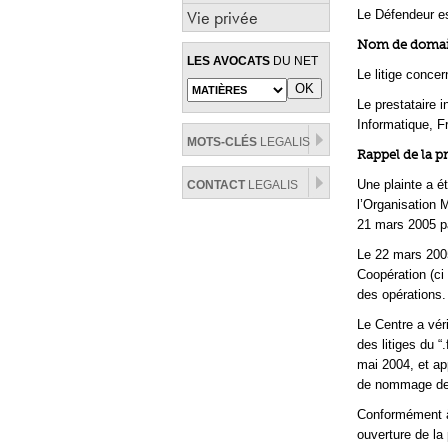
Vie privée
Le Défendeur e
Nom de domaine
LES AVOCATS
DU NET
Le litige conc
Le prestataire 
Informatique, F
MOTS-CLÉS
LEGALIS
Rappel de la p
Une plainte a é
CONTACT
LEGALIS
l’Organisation M
21 mars 2005 pa
Le 22 mars 2005
Coopération (ci 
des opérations.
Le Centre a vér
des litiges du “
mai 2004, et ap
de nommage de l
Conformément à 
ouverture de la