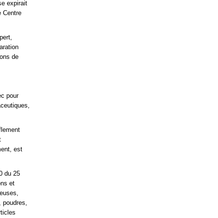
se expirait
e Centre
pert,
aration
ions de
ec pour
aceutiques,
flement
t
ment, est
0 du 25
ons et
teuses,
 poudres,
ticles