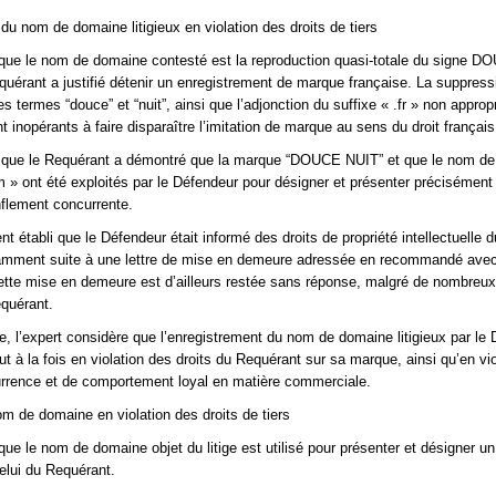
du nom de domaine litigieux en violation des droits de tiers
t que le nom de domaine contesté est la reproduction quasi-totale du signe 
equérant a justifié détenir un enregistrement de marque française. La suppress
es termes “douce” et “nuit”, ainsi que l’adjonction du suffixe « .fr » non approp
nt inopérants à faire disparaître l’imitation de marque au sens du droit français
e que le Requérant a démontré que la marque “DOUCE NUIT” et que le nom d
 » ont été exploités par le Défendeur pour désigner et présenter précisément
onflement concurrente.
ent établi que le Défendeur était informé des droits de propriété intellectuelle d
amment suite à une lettre de mise en demeure adressée en recommandé ave
ette mise en demeure est d’ailleurs restée sans réponse, malgré de nombreux
equérant.
 l’expert considère que l’enregistrement du nom de domaine litigieux par le
ut à la fois en violation des droits du Requérant sur sa marque, ainsi qu’en vi
urrence et de comportement loyal en matière commerciale.
nom de domaine en violation des droits de tiers
 que le nom de domaine objet du litige est utilisé pour présenter et désigner un
elui du Requérant.