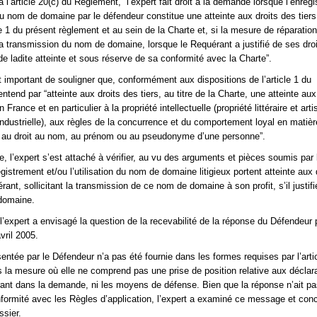
l’article 20(c) du Règlement, “l’expert fait droit à la demande lorsque l’enreg
 du nom de domaine par le défendeur constitue une atteinte aux droits des tiers
cle 1 du présent règlement et au sein de la Charte et, si la mesure de réparation
 transmission du nom de domaine, lorsque le Requérant a justifié de ses droi
de ladite atteinte et sous réserve de sa conformité avec la Charte”.
t important de souligner que, conformément aux dispositions de l’article 1 du
tend par “atteinte aux droits des tiers, au titre de la Charte, une atteinte aux
 France et en particulier à la propriété intellectuelle (propriété littéraire et arti
 industrielle), aux règles de la concurrence et du comportement loyal en matièr
 au droit au nom, au prénom ou au pseudonyme d’une personne”.
 l’expert s’est attaché à vérifier, au vu des arguments et pièces soumis par 
registrement et/ou l’utilisation du nom de domaine litigieux portent atteinte aux 
érant, sollicitant la transmission de ce nom de domaine à son profit, s’il justifi
domaine.
l’expert a envisagé la question de la recevabilité de la réponse du Défendeur
vril 2005.
entée par le Défendeur n’a pas été fournie dans les formes requises par l’arti
la mesure où elle ne comprend pas une prise de position relative aux déclara
urant dans la demande, ni les moyens de défense. Bien que la réponse n’ait pa
ormité avec les Règles d’application, l’expert a examiné ce message et concl
ssier.