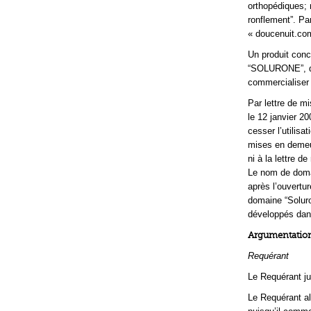
orthopédiques; 
ronflement”. Pa
« doucenuit.com
Un produit conc
“SOLURONE”, qui
commercialiser 
Par lettre de m
le 12 janvier 2
cesser l’utilisa
mises en demeur
ni à la lettre 
Le nom de domai
après l’ouvertu
domaine “Solur
développés dans
Argumentation
Requérant
Le Requérant ju
Le Requérant al