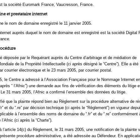
st la société Euromark France, Vaucresson, France.
 et prestataire internet
erne le nom de domaine
enregistré le 11 janvier 2005.
internet auprès duquel le nom de domaine est enregistré est la société Digital 
rance.
rocédure
té déposée par le Requérant auprès du Centre d’arbitrage et de médiation de
ondiale de la Propriété Intellectuelle (ci après désigné le “Centre”). Elle a été
r courrier électronique et le 23 mars 2005, par courrier postal.
, le Centre a adressé à l’Association Française pour le Nommage Internet e
après “ l’Afnic”) une demande aux fins de vérification des éléments du litige e
 Le 31 mars 2005, l’Afnic a confirmé l’ensemble des données du litige.
ifié que la plainte répond bien au Règlement sur la procédure alternative de ré
.fr” et du “.re” par décision technique (ci après le “Règlement”) en vigueur depu
plicable à l’ensemble des noms de domaine du “.fr” et du “.re” conformément 
’Afnic (ci après la “Charte”).
l’article 14(c) du Règlement, le 31 mars 2005, une notification de la plainte 
 présente procédure administrative, a été adressée au Défendeur. En applicat