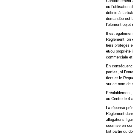
Conformément à 
ou l’utilisation
définie à l’arti
demandée est la
l’élément objet 
Il est égalemen
Règlement, on en
tiers protégés en
et/ou propriété
commerciale et
En conséquence,
parties, si l’en
tiers et le Requ
sur ce nom de 
Préalablement, 
au Centre le 4 a
La réponse prés
Règlement dans 
allégations fig
soumise en conf
fait partie du do