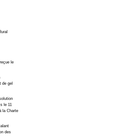
Rural
 reçue le
n
t de gel
solution
is le 11
à la Charte
valant
ion des