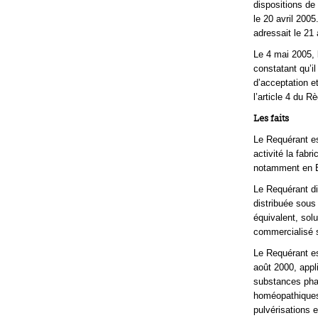
dispositions de 
le 20 avril 200
adressait le 21 
Le 4 mai 2005, 
constatant qu’
d’acceptation e
l’article 4 du R
Les faits
Le Requérant es
activité la fabr
notamment en 
Le Requérant di
distribuée sou
équivalent, solu
commercialisé 
Le Requérant es
août 2000, appl
substances pha
homéopathiques
pulvérisations 