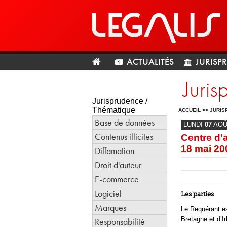
ACTUALITÉS
JURISP
Juri
Jurisprudence /
Thématique
ACCUEIL
>>
JURIS
Base de données
LUNDI
07
AO
Contenus illicites
Centre d’a
18 mai 20
Diffamation
Droit d'auteur
E-commerce
Logiciel
Les parties
Marques
Le Requérant es
Bretagne et d’I
Responsabilité