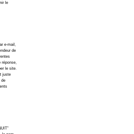
ir le
r e-mail,
fendeur de
rentes
e réponse,
r le site.
t juste
s de
ents
NUIT”