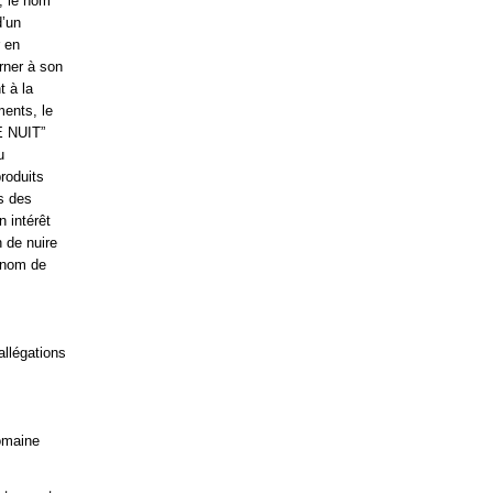
t, le nom
d’un
r en
rner à son
t à la
ments, le
E NUIT”
u
roduits
s des
n intérêt
n de nuire
 nom de
allégations
domaine