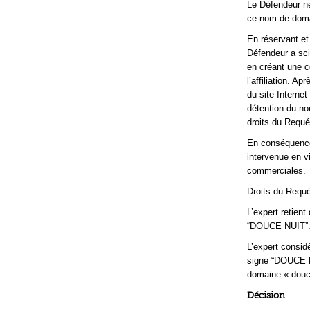
Le Défendeur ne
ce nom de dom
En réservant et 
Défendeur a scie
en créant une c
l’affiliation. 
du site Interne
détention du no
droits du Requé
En conséquence,
intervenue en v
commerciales.
Droits du Requé
L’expert retien
“DOUCE NUIT”
L’expert considè
signe “DOUCE N
domaine « douce
Décision