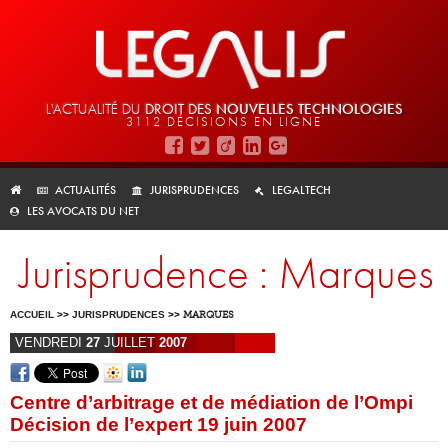
L'ACTUALITÉ DU
DROIT DES
NOUVELLES TECHNOLOGIES
3112 DÉCISIONS EN LIGNE
ACTUALITÉS
JURISPRUDENCES
LEGALTECH
LES AVOCATS DU NET
Jurisprudence : Marques
ACCUEIL
>>
JURISPRUDENCES
>>
MARQUES
VENDREDI
27
JUILLET
2007
Centre d’arbitrage et de médiation de l’Ompi
Décision de l’expert 19 juin 2007