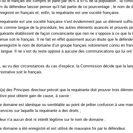
n où le français est compris et parlé par 96% à 97% de la population ; la con
m du défendeur laisser penser qu’il fait partie de ce pourcentage ; le nom de
enregistré en français et, enfin, la requérante est une société française.
la requérante est une société française n’est évidemment pas un élément suffis
çais comme langue de la procédure, les autres éléments avancés et prouvés p
requérante établissent de façon convaincante que rien ne s’oppose à ce que la
enue soit le français. Il ne fait en effet quasiment aucun doute que le défendeu
 enregistré le nom de domaine d’un groupe français notoirement connu en fran
langue. Il ne s’est du reste opposé à aucune des communications qui lui ont 
, au vu des circonstances du cas d’espèce, la Commission décide que la lan
strative soit le français.
(a) des Principes directeur prévoit que la requérante doit prouver trois éléme
ive pour obtenir gain de cause, à savoir :
e domaine est identique ou semblable au point de prêter confusion à une ma
ervices sur laquelle la requérante a des droits ;
eur n’a aucun droit ni intérêt légitime sur le nom de domaine ;
e domaine a été enregistré et est utilisé de mauvaise foi par le défendeur.