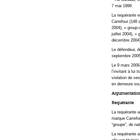
7 mai 1999.
La requérante 
Carrefour (148 
2004), « group-c
juillet 2004), «
décembre 2004),
Le défendeur, d
septembre 2005.
Le 9 mars 2006,
l’invitant à lui
violation de se
en demeure sou
Argumentation
Requérante
La requérante a
marque Carrefou
“groupe”, de na
La requérante al