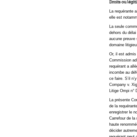
Droits ou légit
La requérante al
elle est notamm
La seule commu
dehors du délai
aucune preuve s
domaine litigieu
Or, il est admis
Commission admi
requérant a allé
incombe au défen
ce faire. S’il n
Company v. Xigr
Litige Ompi n° 
La présente Com
de la requérante
enregistrer le 
Carrefour de la
haute renommée
décider autremen
requérant peut c