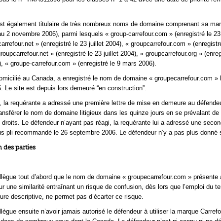
est également titulaire de très nombreux noms de domaine comprenant sa ma
au 2 novembre 2006), parmi lesquels « group-carrefour.com » (enregistré le 23 j
arrefour.net » (enregistré le 23 juillet 2004), « groupcarrefour.com » (enregistr
 groupcarrefour.net » (enregistré le 23 juillet 2004), « groupcarrefour.org » (enreg
 « groupe-carrefour.com » (enregistré le 9 mars 2006).
omicilié au Canada, a enregistré le nom de domaine « groupecarrefour.com » 
 Le site est depuis lors demeuré “en construction”.
 la requérante a adressé une première lettre de mise en demeure au défendeu
 transférer le nom de domaine litigieux dans les quinze jours en se prévalant de 
s droits. Le défendeur n’ayant pas réagi, la requérante lui a adressé une seco
s pli recommandé le 26 septembre 2006. Le défendeur n’y a pas plus donné s
 des parties
llègue tout d’abord que le nom de domaine « groupecarrefour.com » présente
r une similarité entraînant un risque de confusion, dès lors que l’emploi du t
ture descriptive, ne permet pas d’écarter ce risque.
lègue ensuite n’avoir jamais autorisé le défendeur à utiliser la marque Carref