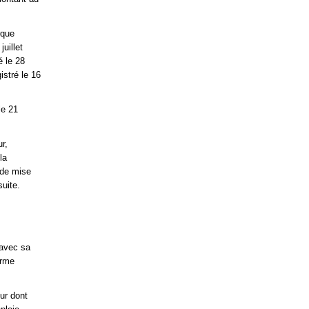
rque
uillet
é le 28
istré le 16
le 21
r,
la
nde mise
uite.
 avec sa
erme
our dont