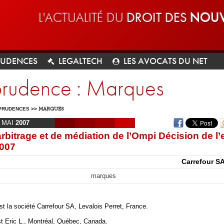
L'ACTUALITÉ DU
DROIT DES
NOUV
RUDENCES
LEGALTECH
LES AVOCATS DU NET
sprudence : Marques
PRUDENCES
>>
MARQUES
MAI
2007
rbitrage et de médiation de l’Ompi Décision de l’
2007
Carrefour SA 
marques
st la société Carrefour SA, Levalois Perret, France.
t Eric L., Montréal, Québec, Canada.