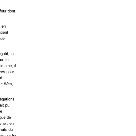
four dont
s en
tient
 de
atif, la
ue le
omaine, il
ires pour
nd
pic Web,
légations
ait pu
ue
rque de
ine ; en
roits du
ivi par les