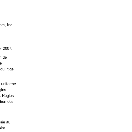
om, Inc.
er 2007.
m de
ue
u litige
t uniforme
gles
ux Règles
tion des
ssée au
ire