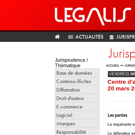
ACTUALITÉS
JURISP
Juri
Jurisprudence /
Thématique
ACCUEIL
>>
JURIS
Base de données
VENDREDI
04
Contenus illicites
Centre d’a
20 mars 
Diffamation
Droit d'auteur
E-commerce
Logiciel
Les parties
Marques
La requérante e
Responsabilité
Le défendeur es