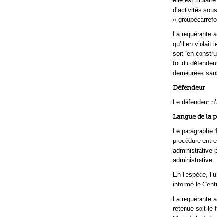
elle est titula
d’activités sous
« groupecarrefo
La requérante a
qu’il en violait
soit “en constr
foi du défende
demeurées sans
Défendeur
Le défendeur n’a
Langue de la 
Le paragraphe 1
procédure entre
administrative 
administrative.
En l’espèce, l’
informé le Centr
La requérante a
retenue soit le