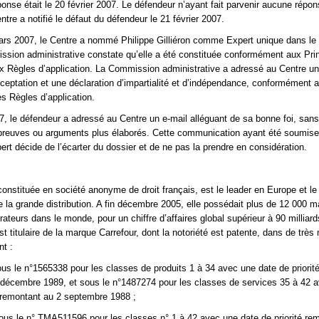
ponse était le 20 février 2007. Le défendeur n’ayant fait parvenir aucune répo
Centre a notifié le défaut du défendeur le 21 février 2007.
rs 2007, le Centre a nommé Philippe Gilliéron comme Expert unique dans le
ission administrative constate qu’elle a été constituée conformément aux Pri
ux Règles d’application. La Commission administrative a adressé au Centre u
cceptation et une déclaration d’impartialité et d’indépendance, conformément 
s Règles d’application.
, le défendeur a adressé au Centre un e-mail alléguant de sa bonne foi, sans
preuves ou arguments plus élaborés. Cette communication ayant été soumise
pert décide de l’écarter du dossier et de ne pas la prendre en considération.
constituée en société anonyme de droit français, est le leader en Europe et l
 la grande distribution. A fin décembre 2005, elle possédait plus de 12 000 m
ateurs dans le monde, pour un chiffre d’affaires global supérieur à 90 milliard
st titulaire de la marque Carrefour, dont la notoriété est patente, dans de trè
t :
us le n°1565338 pour les classes de produits 1 à 34 avec une date de priorit
 décembre 1989, et sous le n°1487274 pour les classes de services 35 à 42 
é remontant au 2 septembre 1988 ;
us le n° TMA511596 pour les classes n° 1 à 42 avec une date de priorité re