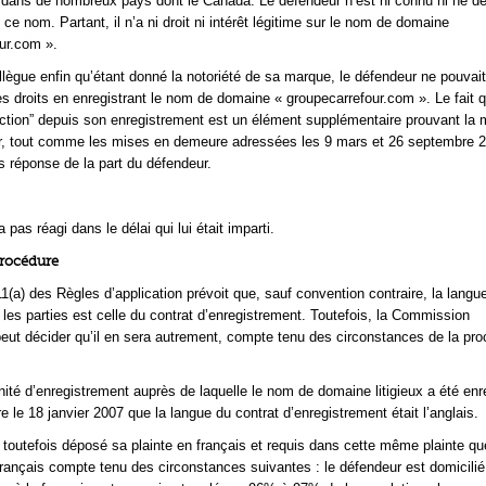
ire dans de nombreux pays dont le Canada. Le défendeur n’est ni connu ni ne dé
 ce nom. Partant, il n’a ni droit ni intérêt légitime sur le nom de domaine
ur.com ».
llègue enfin qu’étant donné la notoriété de sa marque, le défendeur ne pouvait
 les droits en enregistrant le nom de domaine « groupecarrefour.com ». Le fait q
uction” depuis son enregistrement est un élément supplémentaire prouvant la
ur, tout comme les mises en demeure adressées les 9 mars et 26 septembre 
 réponse de la part du défendeur.
 pas réagi dans le délai qui lui était imparti.
procédure
1(a) des Règles d’application prévoit que, sauf convention contraire, la langue
 les parties est celle du contrat d’enregistrement. Toutefois, la Commission
peut décider qu’il en sera autrement, compte tenu des circonstances de la pr
unité d’enregistrement auprès de laquelle le nom de domaine litigieux a été enr
e le 18 janvier 2007 que la langue du contrat d’enregistrement était l’anglais.
 toutefois déposé sa plainte en français et requis dans cette même plainte qu
 français compte tenu des circonstances suivantes : le défendeur est domicilié