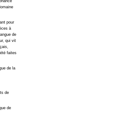
sonance
 domaine
ant pour
ièces à
 langue de
r, qui vit
çais,
été faites
gue de la
nts de
rque de