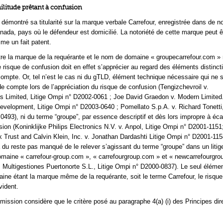
militude prêtant à confusion
 démontré sa titularité sur la marque verbale Carrefour, enregistrée dans de 
nada, pays où le défendeur est domicilié. La notoriété de cette marque peut ê
e un fait patent.
ntre la marque de la requérante et le nom de domaine « groupecarrefour.com » 
 risque de confusion doit en effet s’apprécier au regard des éléments distinct
compte. Or, tel n’est le cas ni du gTLD, élément technique nécessaire qui ne s
de compte lors de l’appréciation du risque de confusion (Tengizchevroil v.
 Limited, Litige Ompi n° D2002-0061 ; Joe David Graedon v. Modern Limited
lopment, Litige Ompi n° D2003-0640 ; Pomellato S.p.A. v. Richard Tonetti,
493), ni du terme “groupe”, par essence descriptif et dès lors impropre à écar
sion (Koninklijke Philips Electronics N.V. v. Anpol, Litige Ompi n° D2001-1151
 Trust and Calvin Klein, Inc. v. Jonathan Dardashti Litige Ompi n° D2001-115
du reste pas manqué de le relever s’agissant du terme “groupe” dans un litige 
maine « carrefour-group.com », « carrefourgroup.com » et « newcarrefourgro
. Multigestiones Puertonorte S.L., Litige Ompi n° D2000-0837). Le seul élément
ne étant la marque même de la requérante, soit le terme Carrefour, le risque
vident.
mission considère que le critère posé au paragraphe 4(a) (i) des Principes dir