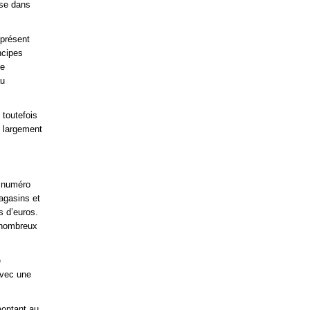
nse dans
 présent
ncipes
ne
au
 toutefois
 largement
e numéro
agasins et
s d’euros.
s nombreux
é
avec une
montant au