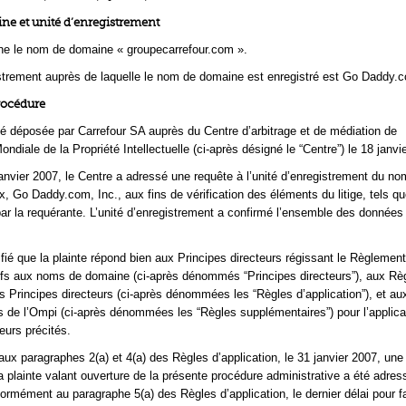
e et unité d’enregistrement
rne le nom de domaine « groupecarrefour.com ».
istrement auprès de laquelle le nom de domaine est enregistré est Go Daddy.c
rocédure
té déposée par Carrefour SA auprès du Centre d’arbitrage et de médiation de
ondiale de la Propriété Intellectuelle (ci-après désigné le “Centre”) le 18 janvi
anvier 2007, le Centre a adressé une requête à l’unité d’enregistrement du no
x, Go Daddy.com, Inc., aux fins de vérification des éléments du litige, tels q
 la requérante. L’unité d’enregistrement a confirmé l’ensemble des données d
ifié que la plainte répond bien aux Principes directeurs régissant le Règlemen
atifs aux noms de domaine (ci-après dénommés “Principes directeurs”), aux Rè
es Principes directeurs (ci-après dénommées les “Règles d’application”), et a
 de l’Ompi (ci-après dénommées les “Règles supplémentaires”) pour l’applica
eurs précités.
x paragraphes 2(a) et 4(a) des Règles d’application, le 31 janvier 2007, une
la plainte valant ouverture de la présente procédure administrative a été adre
ormément au paragraphe 5(a) des Règles d’application, le dernier délai pour fa