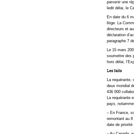
parvenir une ré
ledit délai, le 
En date du 6 ma
litige. La Comm
directeurs et a
déclaration d’a
paragraphe 7 de
Le 15 mars 2007
soumettre des 
hors délai, l’Ex
Les faits
La requérante, 
deux mondial de
436 000 collabor
La requérante e
pays, notammen
– En France, so
remontant au 8
date de priorit
– Au Canada, so