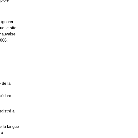
ploie
 ignorer
ue le site
 mauvaise
2006,
 de la
océdure
egistré a
e la langue
 à