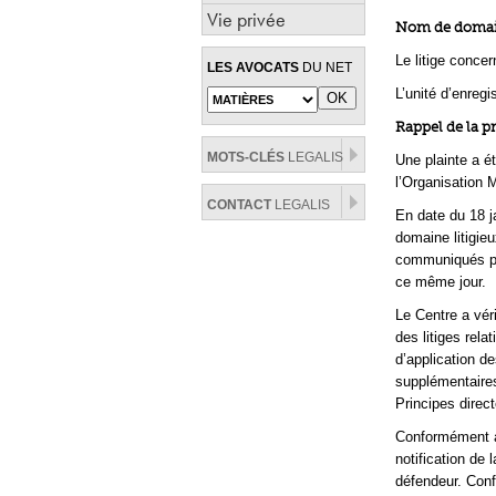
Vie privée
Nom de domain
Le litige conce
LES AVOCATS
DU NET
L’unité d’enreg
Rappel de la p
MOTS-CLÉS
LEGALIS
Une plainte a é
l’Organisation M
CONTACT
LEGALIS
En date du 18 j
domaine litigieu
communiqués par
ce même jour.
Le Centre a vér
des litiges rel
d’application d
supplémentaires
Principes direct
Conformément au
notification de 
défendeur. Conf