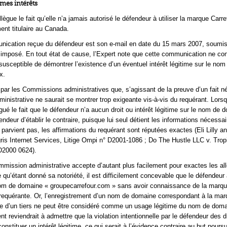
imes intérêts
lègue le fait qu’elle n’a jamais autorisé le défendeur à utiliser la marque Carre
ent titulaire au Canada.
nication reçue du défendeur est son e-mail en date du 15 mars 2007, soumi
 imposé. En tout état de cause, l’Expert note que cette communication ne con
usceptible de démontrer l’existence d’un éventuel intérêt légitime sur le nom
x.
 par les Commissions administratives que, s’agissant de la preuve d’un fait nég
nistrative ne saurait se montrer trop exigeante vis-à-vis du requérant. Lorsq
gué le fait que le défendeur n’a aucun droit ou intérêt légitime sur le nom de d
deur d’établir le contraire, puisque lui seul détient les informations nécessa
’y parvient pas, les affirmations du requérant sont réputées exactes (Eli Lilly a
is Internet Services, Litige Ompi n° D2001-1086 ; Do The Hustle LLC v. Tro
D2000 0624).
mission administrative accepte d’autant plus facilement pour exactes les al
 qu’étant donné sa notoriété, il est difficilement concevable que le défendeur 
nom de domaine « groupecarrefour.com » sans avoir connaissance de la marq
 requérante. Or, l’enregistrement d’un nom de domaine correspondant à la ma
 d’un tiers ne peut être considéré comme un usage légitime du nom de doma
t reviendrait à admettre que la violation intentionnelle par le défendeur des d
onstituer un intérêt légitime, ce qui serait à l’évidence contraire au but poursu