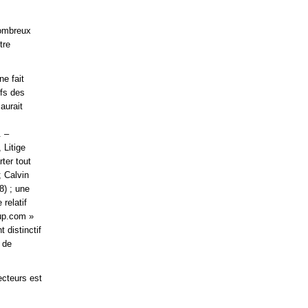
nombreux
tre
ne fait
ifs des
aurait
. –
 Litige
ter tout
; Calvin
8) ; une
relatif
up.com »
 distinctif
 de
ecteurs est