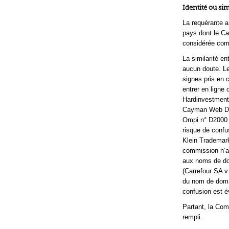
Identité ou si
La requérante a
pays dont le Ca
considérée comm
La similarité e
aucun doute. Le
signes pris en 
entrer en ligne 
Hardinvestments
Cayman Web Deve
Ompi n° D2000 0
risque de confu
Klein Trademark
commission n’a 
aux noms de do
(Carrefour SA v
du nom de domai
confusion est é
Partant, la Com
rempli.