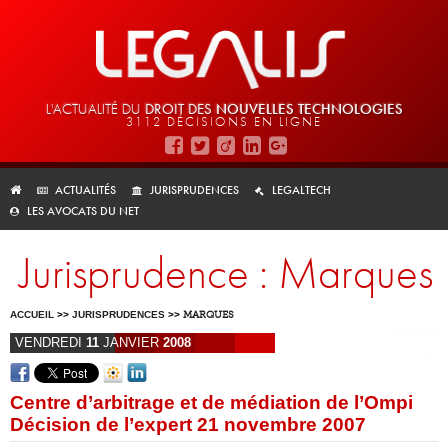
L'ACTUALITÉ DU
DROIT DES
NOUVELLES TECHNOLOGIES
3112 DÉCISIONS EN LIGNE
ACTUALITÉS
JURISPRUDENCES
LEGALTECH
LES AVOCATS DU NET
Jurisprudence : Marques
ACCUEIL
>>
JURISPRUDENCES
>>
MARQUES
VENDREDI
11
JANVIER
2008
Centre d’arbitrage et de médiation de l’Ompi
Décision de l’expert 21 novembre 2007