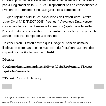
différend plus global entre le Requérant et le Défendeur, il ne relève
pas du règlement de la PARL et il n’appartient pas en conséquence à
l’Expert de le trancher, sinon aux juridictions compétentes.
L’Expert rejoint d’ailleurs les conclusions de l’expert dans l’affaire
Litige Ompi N° DFR2007 0045, Fortinet ./. Advanced Data Network
concernant le nom de domaine « fortinet.fr » (rejet), dans laquelle
l’Expert a, dans des conditions très similaires à celles de la présente
affaire, prononcé le rejet de la demande.
En conclusion, l’Expert estime que l’usage du nom de domaine
litigieux ne porte pas atteinte aux droits du Requérant, au sens des
dispositions du Règlement de la PARL.
Décision
Conformément aux articles 20(b) et (c) du Règlement, l’Expert
rejette la demande.
L’Expert
: Alexandre Nappey
* Nous portons l'attention de nos lecteurs sur les possibilités d'homonymies
particuliérement lorsque les décisions ne comportent pas le prénom des personnes.