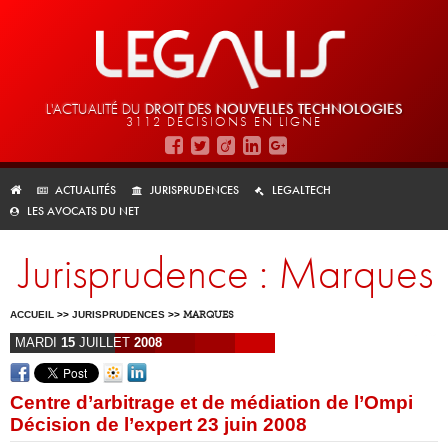
L'ACTUALITÉ DU
DROIT DES
NOUVELLES TECHNOLOGIES
3112 DÉCISIONS EN LIGNE
ACTUALITÉS
JURISPRUDENCES
LEGALTECH
LES AVOCATS DU NET
Jurisprudence : Marques
ACCUEIL
>>
JURISPRUDENCES
>>
MARQUES
MARDI
15
JUILLET
2008
Centre d’arbitrage et de médiation de l’Ompi
Décision de l’expert 23 juin 2008