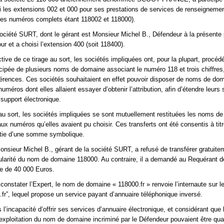
si les extensions 002 et 000 pour ses prestations de services de renseigneme
les numéros complets étant 118002 et 118000).
 société SURT, dont le gérant est Monsieur Michel B., Défendeur à la présente 
our et a choisi l’extension 400 (soit 118400).
ive de ce tirage au sort, les sociétés impliquées ont, pour la plupart, procédé
icipée de plusieurs noms de domaine associant le numéro 118 et trois chiffres
férences. Ces sociétés souhaitaient en effet pouvoir disposer de noms de do
uméros dont elles allaient essayer d’obtenir l’attribution, afin d’étendre leurs
 support électronique.
 au sort, les sociétés impliquées se sont mutuellement restituées les noms d
x numéros qu’elles avaient pu choisir. Ces transferts ont été consentis à titre
rtie d’une somme symbolique.
nsieur Michel B., gérant de la société SURT, a refusé de transférer gratuite
tularité du nom de domaine 118000. Au contraire, il a demandé au Requérant de
e de 40 000 Euros.
onstater l’Expert, le nom de domaine « 118000.fr » renvoie l’internaute sur le
fr”, lequel propose un service payant d’annuaire téléphonique inversé.
l’incapacité d’offrir ses services d’annuaire électronique, et considérant que 
l’exploitation du nom de domaine incriminé par le Défendeur pouvaient être qual