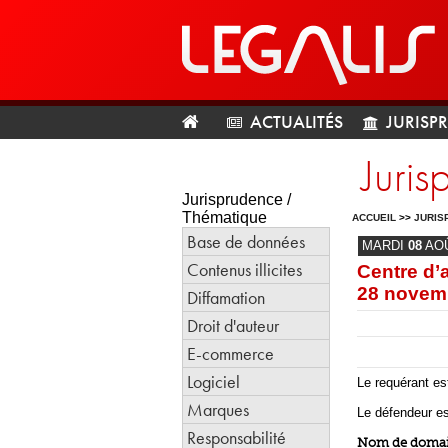
ACTUALITÉS
JURISP
Juri
Jurisprudence /
Thématique
ACCUEIL
>>
JURIS
Base de données
MARDI
08
AO
Contenus illicites
Centre d’a
28 novem
Diffamation
Droit d'auteur
E-commerce
Logiciel
Le requérant es
Marques
Le défendeur es
Responsabilité
Nom de domain