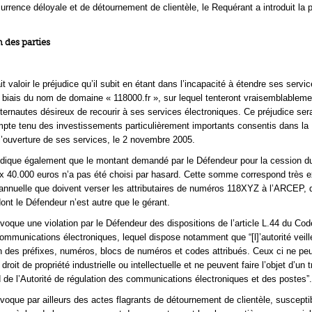
urrence déloyale et de détournement de clientèle, le Requérant a introduit la 
 des parties
t valoir le préjudice qu’il subit en étant dans l’incapacité à étendre ses servic
 le biais du nom de domaine « 118000.fr », sur lequel tenteront vraisemblableme
nternautes désireux de recourir à ses services électroniques. Ce préjudice sera
pte tenu des investissements particulièrement importants consentis dans la
l’ouverture de ses services, le 2 novembre 2005.
ndique également que le montant demandé par le Défendeur pour la cession 
ux 40.000 euros n’a pas été choisi par hasard. Cette somme correspond très
annuelle que doivent verser les attributaires de numéros 118XYZ à l’ARCEP, d
nt le Défendeur n’est autre que le gérant.
voque une violation par le Défendeur des dispositions de l’article L.44 du Co
ommunications électroniques, lequel dispose notamment que “[l]’autorité veill
on des préfixes, numéros, blocs de numéros et codes attribués. Ceux ci ne pe
droit de propriété industrielle ou intellectuelle et ne peuvent faire l’objet d’un t
 de l’Autorité de régulation des communications électroniques et des postes”.
voque par ailleurs des actes flagrants de détournement de clientèle, suscepti