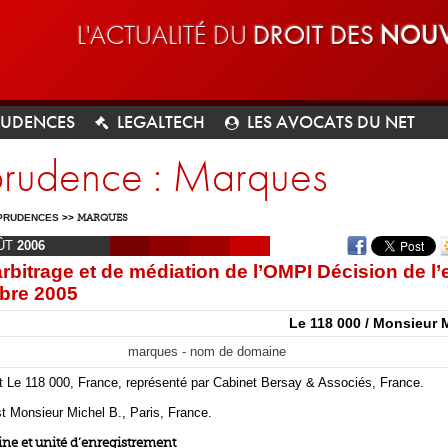
L'ACTUALITÉ DU
DROIT DES
NOUV
RUDENCES
LEGALTECH
LES AVOCATS DU NET
sprudence : Marques
PRUDENCES
>>
MARQUES
ÛT
2006
rbitrage et de médiation de l’OMPI Décision de l’
bre 2005
Le 118 000 / Monsieur 
marques - nom de domaine
t Le 118 000, France, représenté par Cabinet Bersay & Associés, France.
t Monsieur Michel B., Paris, France.
e et unité d’enregistrement