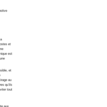
ustive
la
ostes et
ine
hnique est
 une
sible, et
e
tirage au
es qu’ils
iter tout
nte aux