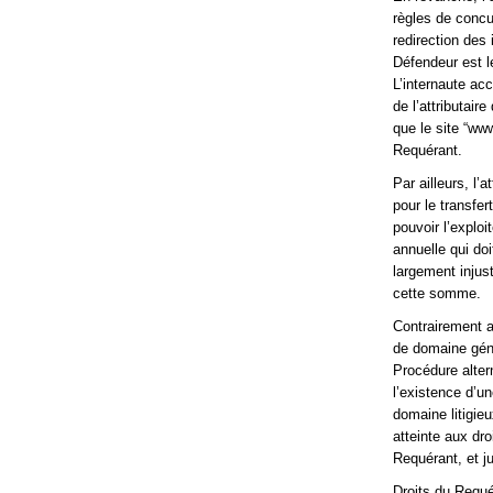
règles de concu
redirection des 
Défendeur est l
L’internaute acc
de l’attributai
que le site “www
Requérant.
Par ailleurs, l
pour le transfe
pouvoir l’exploi
annuelle qui do
largement injus
cette somme.
Contrairement a
de domaine géné
Procédure altern
l’existence d’un
domaine litigie
atteinte aux dr
Requérant, et ju
Droits du Requér