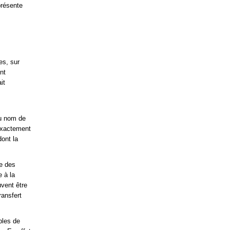
présente
es, sur
nt
it
du nom de
 exactement
ont la
de des
e à la
uvent être
ransfert
bles de