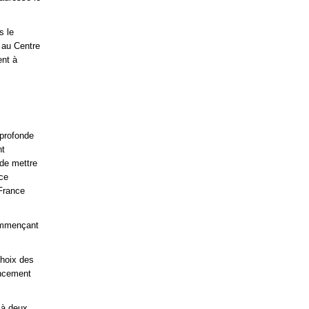
s le
 au Centre
ent à
 profonde
nt
de mettre
ce
France
commençant
choix des
ancement
 à deux