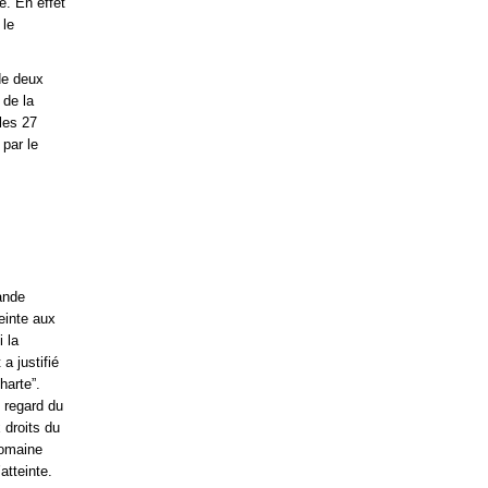
e. En effet
 le
 de deux
 de la
les 27
 par le
mande
einte aux
i la
a justifié
harte”.
u regard du
 droits du
domaine
atteinte.