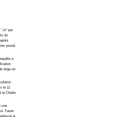
“.re” par
rès du
 après
rier postal
requête à
fication
u litige en
solution
is le 11
à la Charte
5 une
ive. Faute
 adressé le