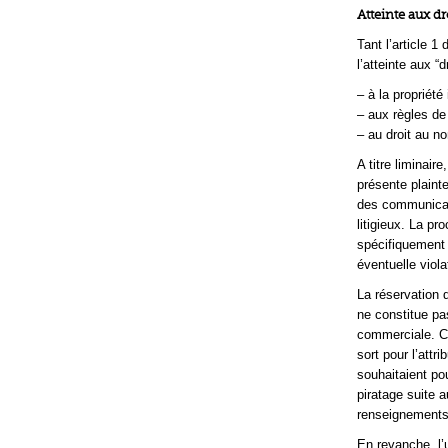
Atteinte aux d
Tant l’article 
l’atteinte aux “
– à la propriété 
– aux règles de
– au droit au 
A titre liminair
présente plainte
des communicati
litigieux. La pr
spécifiquement 
éventuelle viola
La réservation 
ne constitue pa
commerciale. Co
sort pour l’att
souhaitaient po
piratage suite a
renseignements
En revanche, l’