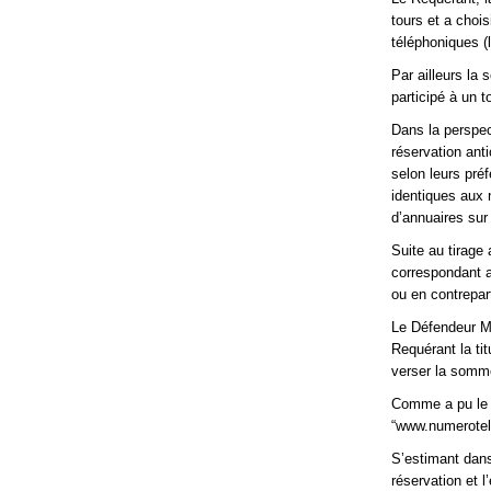
tours et a choi
téléphoniques (
Par ailleurs la
participé à un t
Dans la perspect
réservation ant
selon leurs pré
identiques aux n
d’annuaires sur
Suite au tirage
correspondant au
ou en contrepa
Le Défendeur Mo
Requérant la ti
verser la somm
Comme a pu le c
“www.numerotel.
S’estimant dans 
réservation et 