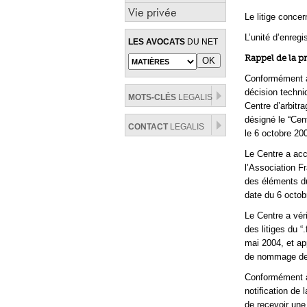
Vie privée
Le litige conce
L’unité d’enreg
LES AVOCATS
DU NET
Rappel de la p
Conformément au 
décision techni
MOTS-CLÉS
LEGALIS
Centre d’arbitra
désigné le “Cent
CONTACT
LEGALIS
le 6 octobre 20
Le Centre a acc
l’Association F
des éléments du
date du 6 octob
Le Centre a vér
des litiges du “
mai 2004, et ap
de nommage de l
Conformément à 
notification de 
de recevoir une