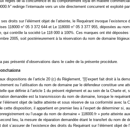
 aux règles de la concurrence et du comportement loyal en matière commercial
000.fr” redirige l’internaute vers un site directement concurrent et exploité par
e ses droits sur l’élément objet de l’atteinte, le Requérant invoque l’existence
ises 118000 n° 05 3 372 644 et Le 118000 n° 05 3 377 955, déposées au nom
e, qui contrôle la société Le 118 000 à 100%. Ces marques ont été déposées 
tembre 2005, soit postérieurement à la réservation du nom de domaine litigieux
a pas présenté d’observations dans le cadre de la présente procédure.
conclusions
 dispositions de l’article 20 (c) du Règlement, “[l]’expert fait droit à la de
istrement ou l’utilisation du nom de domaine par le défendeur constitue une att
 telle que définie à l’article 1 du présent règlement et au sein de la Charte et, s
ation demandée est la transmission du nom de domaine, lorsque le requérant 
r l’élément objet de ladite atteinte et sous réserve de sa conformité avec la C
e cette disposition, il appartient en premier lieu à l’expert de déterminer si, a
 l’enregistrement ou l’usage du nom de domaine « 118000.fr » porte atteinte aux
econd lieu, la mesure de réparation demandée étant le transfert du nom de 
ert doit s’assurer de l’existence des droits du Requérant sur l’élément objet de l’