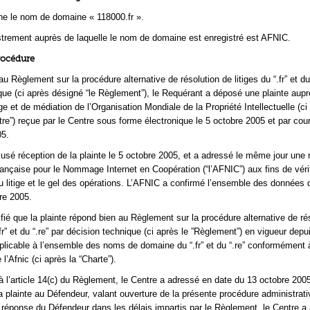
rne le nom de domaine « 118000.fr ».
istrement auprès de laquelle le nom de domaine est enregistré est AFNIC.
rocédure
Règlement sur la procédure alternative de résolution de litiges du “.fr” et du 
que (ci après désigné “le Règlement”), le Requérant a déposé une plainte aup
ge et de médiation de l’Organisation Mondiale de la Propriété Intellectuelle (ci
re”) reçue par le Centre sous forme électronique le 5 octobre 2005 et par cour
05.
usé réception de la plainte le 5 octobre 2005, et a adressé le même jour une 
rançaise pour le Nommage Internet en Coopération (“l’AFNIC”) aux fins de véri
 litige et le gel des opérations. L’AFNIC a confirmé l’ensemble des données d
re 2005.
ifié que la plainte répond bien au Règlement sur la procédure alternative de ré
.fr” et du “.re” par décision technique (ci après le ”Règlement”) en vigueur depu
plicable à l’ensemble des noms de domaine du “.fr” et du “.re” conformément 
’Afnic (ci après la “Charte”).
l’article 14(c) du Règlement, le Centre a adressé en date du 13 octobre 200
la plainte au Défendeur, valant ouverture de la présente procédure administrat
 réponse du Défendeur dans les délais impartis par le Règlement, le Centre a