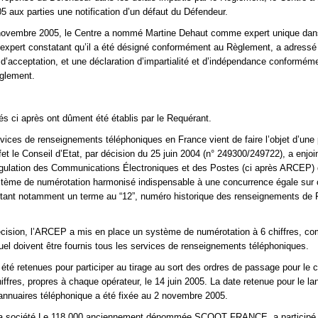
 aux parties une notification d’un défaut du Défendeur.
novembre 2005, le Centre a nommé Martine Dehaut comme expert unique dan
 L’expert constatant qu’il a été désigné conformément au Règlement, a adressé
 d’acceptation, et une déclaration d’impartialité et d’indépendance conformém
èglement.
és ci après ont dûment été établis par le Requérant.
vices de renseignements téléphoniques en France vient de faire l’objet d’une
et le Conseil d’Etat, par décision du 25 juin 2004 (n° 249300/249722), a enjoi
égulation des Communications Électroniques et des Postes (ci après ARCEP) 
stème de numérotation harmonisé indispensable à une concurrence égale sur 
tant notamment un terme au “12”, numéro historique des renseignements de 
décision, l’ARCEP a mis en place un système de numérotation à 6 chiffres, 
quel doivent être fournis tous les services de renseignements téléphoniques.
 été retenues pour participer au tirage au sort des ordres de passage pour le 
hiffres, propres à chaque opérateur, le 14 juin 2005. La date retenue pour le l
annuaires téléphonique a été fixée au 2 novembre 2005.
la société Le 118 000 anciennement dénommée SCOOT FRANCE, a participé