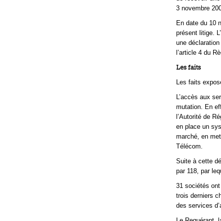
3 novembre 2005
En date du 10 
présent litige.
une déclaration
l’article 4 du R
Les faits
Les faits expos
L’accès aux ser
mutation. En eff
l’Autorité de R
en place un sy
marché, en met
Télécom.
Suite à cette 
par 118, par le
31 sociétés ont
trois derniers c
des services d’
Le Requérant, 