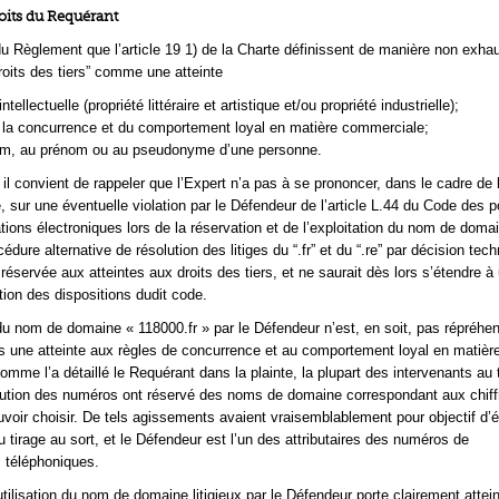
roits du Requérant
1 du Règlement que l’article 19 1) de la Charte définissent de manière non exha
droits des tiers” comme une atteinte
intellectuelle (propriété littéraire et artistique et/ou propriété industrielle);
 la concurrence et du comportement loyal en matière commerciale;
nom, au prénom ou au pseudonyme d’une personne.
e, il convient de rappeler que l’Expert n’a pas à se prononcer, dans le cadre de 
, sur une éventuelle violation par le Défendeur de l’article L.44 du Code des p
ons électroniques lors de la réservation et de l’exploitation du nom de doma
océdure alternative de résolution des litiges du “.fr” et du “.re” par décision tec
réservée aux atteintes aux droits des tiers, et ne saurait dès lors s’étendre à
tion des dispositions dudit code.
du nom de domaine « 118000.fr » par le Défendeur n’est, en soit, pas répréhen
s une atteinte aux règles de concurrence et au comportement loyal en matièr
mme l’a détaillé le Requérant dans la plainte, la plupart des intervenants au 
ribution des numéros ont réservé des noms de domaine correspondant aux chiffr
uvoir choisir. De tels agissements avaient vraisemblablement pour objectif d’év
u tirage au sort, et le Défendeur est l’un des attributaires des numéros de
 téléphoniques.
utilisation du nom de domaine litigieux par le Défendeur porte clairement attei