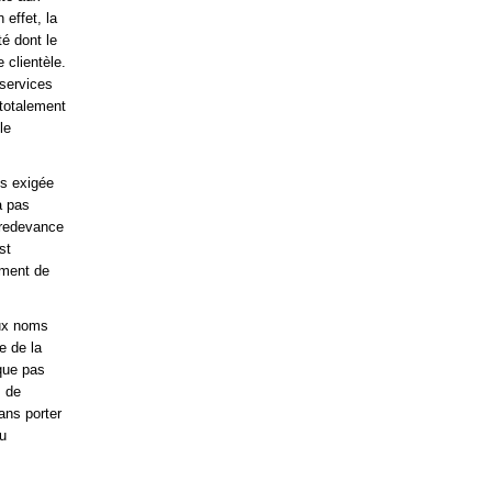
effet, la
té dont le
 clientèle.
 services
 totalement
le
os exigée
a pas
a redevance
st
ement de
aux noms
e de la
ique pas
m de
ans porter
au