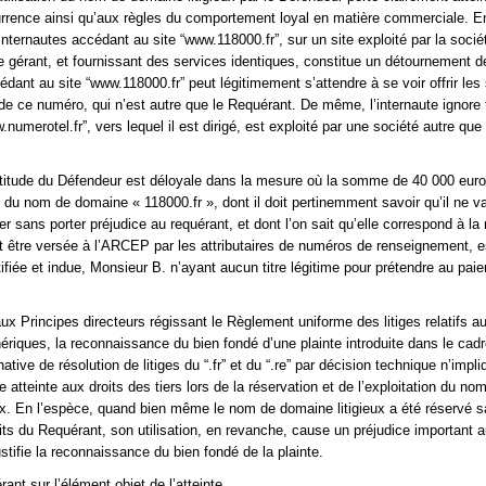
rrence ainsi qu’aux règles du comportement loyal en matière commerciale. En 
internautes accédant au site “www.118000.fr”, sur un site exploité par la socié
e gérant, et fournissant des services identiques, constitue un détournement de
édant au site “www.118000.fr” peut légitimement s’attendre à se voir offrir les
re de ce numéro, qui n’est autre que le Requérant. De même, l’internaute ignore
.numerotel.fr”, vers lequel il est dirigé, est exploité par une société autre que 
’attitude du Défendeur est déloyale dans la mesure où la somme de 40 000 eur
rt du nom de domaine « 118000.fr », dont il doit pertinemment savoir qu’il ne v
ter sans porter préjudice au requérant, et dont l’on sait qu’elle correspond à l
it être versée à l’ARCEP par les attributaires de numéros de renseignement, e
tifiée et indue, Monsieur B. n’ayant aucun titre légitime pour prétendre au pai
ux Principes directeurs régissant le Règlement uniforme des litiges relatifs 
riques, la reconnaissance du bien fondé d’une plainte introduite dans le cadr
ative de résolution de litiges du “.fr” et du “.re” par décision technique n’impl
e atteinte aux droits des tiers lors de la réservation et de l’exploitation du no
ux. En l’espèce, quand bien même le nom de domaine litigieux a été réservé s
oits du Requérant, son utilisation, en revanche, cause un préjudice important 
stifie la reconnaissance du bien fondé de la plainte.
ant sur l’élément objet de l’atteinte