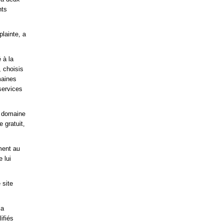
nts
plainte, a
 à la
, choisis
maines
 services
e domaine
 gratuit,
ment au
 lui
 site
la
ifiés