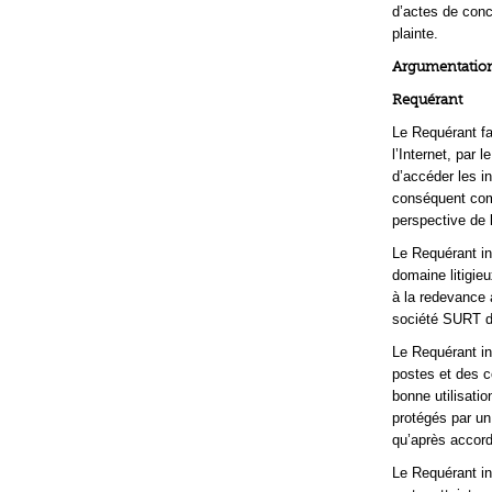
d’actes de conc
plainte.
Argumentation
Requérant
Le Requérant fai
l’Internet, par
d’accéder les i
conséquent com
perspective de 
Le Requérant i
domaine litigie
à la redevance 
société SURT do
Le Requérant in
postes et des c
bonne utilisati
protégés par un 
qu’après accord
Le Requérant in