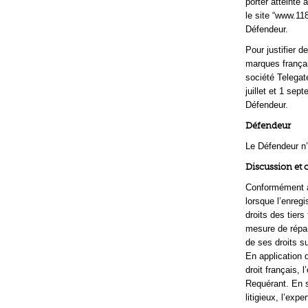
porter atteinte
le site “www.118
Défendeur.
Pour justifier d
marques frança
société Telegat
juillet et 1 sep
Défendeur.
Défendeur
Le Défendeur n’
Discussion et 
Conformément aux
lorsque l’enreg
droits des tiers
mesure de répar
de ses droits su
En application d
droit français,
Requérant. En s
litigieux, l’exp