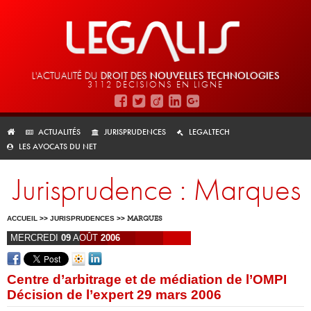
L'ACTUALITÉ DU
DROIT DES
NOUVELLES TECHNOLOGIES
3112 DÉCISIONS EN LIGNE
ACTUALITÉS
JURISPRUDENCES
LEGALTECH
LES AVOCATS DU NET
Jurisprudence : Marques
ACCUEIL
>>
JURISPRUDENCES
>>
MARQUES
MERCREDI
09
AOÛT
2006
Centre d’arbitrage et de médiation de l’OMPI
Décision de l’expert 29 mars 2006