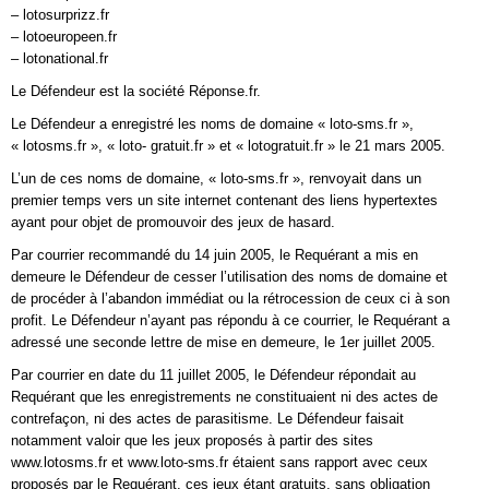
– lotosurprizz.fr
– lotoeuropeen.fr
– lotonational.fr
Le Défendeur est la société Réponse.fr.
Le Défendeur a enregistré les noms de domaine « loto-sms.fr »,
« lotosms.fr », « loto- gratuit.fr » et « lotogratuit.fr » le 21 mars 2005.
L’un de ces noms de domaine, « loto-sms.fr », renvoyait dans un
premier temps vers un site internet contenant des liens hypertextes
ayant pour objet de promouvoir des jeux de hasard.
Par courrier recommandé du 14 juin 2005, le Requérant a mis en
demeure le Défendeur de cesser l’utilisation des noms de domaine et
de procéder à l’abandon immédiat ou la rétrocession de ceux ci à son
profit. Le Défendeur n’ayant pas répondu à ce courrier, le Requérant a
adressé une seconde lettre de mise en demeure, le 1er juillet 2005.
Par courrier en date du 11 juillet 2005, le Défendeur répondait au
Requérant que les enregistrements ne constituaient ni des actes de
contrefaçon, ni des actes de parasitisme. Le Défendeur faisait
notamment valoir que les jeux proposés à partir des sites
www.lotosms.fr et www.loto-sms.fr étaient sans rapport avec ceux
proposés par le Requérant, ces jeux étant gratuits, sans obligation