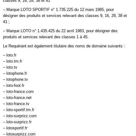
classes 9, 16, 28, 38 et 41
– Marque LOTO SPORTIF n° 1.735.225 du 12 mars 1985, pour
désigner des produits et services relevant des classes 9, 16, 28, 38 et
41 ;
– Marque LOTO n° 1.435.425 du 22 avril 1983, pour désigner des
produits et services relevant des classes 1 à 45.
Le Requérant est également titulaire des noms de domaine suivants :
– loto.fr
– loto.tm.fr
– loto.tv
– lotophone.fr
– lotophone.tv
– loto-foot.fr
– loto-france.com
– loto-france.net
– loto-france.tv
– loto-sportif.tm.fr
– loto-surprizz.com
– loto-surprizz.fr
– lotosportif.fr
– lotosurprizz.com