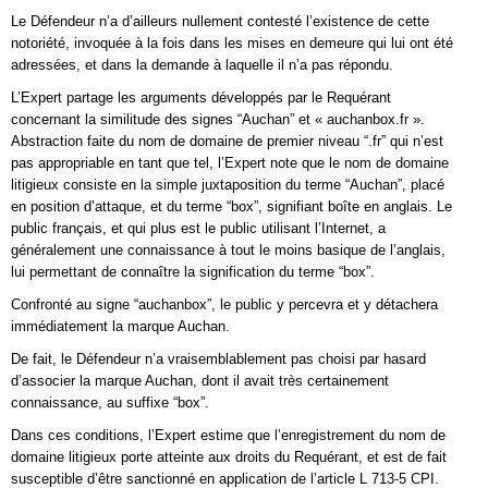
Le Défendeur n’a d’ailleurs nullement contesté l’existence de cette
notoriété, invoquée à la fois dans les mises en demeure qui lui ont été
adressées, et dans la demande à laquelle il n’a pas répondu.
L’Expert partage les arguments développés par le Requérant
concernant la similitude des signes “Auchan” et « auchanbox.fr ».
Abstraction faite du nom de domaine de premier niveau “.fr” qui n’est
pas appropriable en tant que tel, l’Expert note que le nom de domaine
litigieux consiste en la simple juxtaposition du terme “Auchan”, placé
en position d’attaque, et du terme “box”, signifiant boîte en anglais. Le
public français, et qui plus est le public utilisant l’Internet, a
généralement une connaissance à tout le moins basique de l’anglais,
lui permettant de connaître la signification du terme “box”.
Confronté au signe “auchanbox”, le public y percevra et y détachera
immédiatement la marque Auchan.
De fait, le Défendeur n’a vraisemblablement pas choisi par hasard
d’associer la marque Auchan, dont il avait très certainement
connaissance, au suffixe “box”.
Dans ces conditions, l’Expert estime que l’enregistrement du nom de
domaine litigieux porte atteinte aux droits du Requérant, et est de fait
susceptible d’être sanctionné en application de l’article L 713-5 CPI.