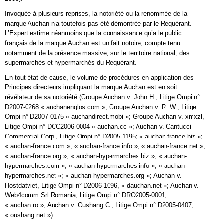
Invoquée à plusieurs reprises, la notoriété ou la renommée de la
marque Auchan n’a toutefois pas été démontrée par le Requérant.
L’Expert estime néanmoins que la connaissance qu’a le public
français de la marque Auchan est un fait notoire, compte tenu
notamment de la présence massive, sur le territoire national, des
supermarchés et hypermarchés du Requérant.
En tout état de cause, le volume de procédures en application des
Principes directeurs impliquant la marque Auchan est en soit
révélateur de sa notoriété (Groupe Auchan v. John H., Litige Ompi n°
D2007-0268 « auchanenglos.com »; Groupe Auchan v. R. W., Litige
Ompi n° D2007-0175 « auchandirect.mobi »; Groupe Auchan v. xmxzl,
Litige Ompi n° DCC2006-0004 « auchan.cc »; Auchan v. Cantucci
Commercial Corp., Litige Ompi n° D2005-1195; « auchan-france.biz »;
« auchan-france.com »; « auchan-france.info »; « auchan-france.net »;
« auchan-france.org »; « auchan-hypermarches.biz »; « auchan-
hypermarches.com »; « auchan-hypermarches.info »; « auchan-
hypermarches.net »; « auchan-hypermarches.org »; Auchan v.
Hostdatviet, Litige Ompi n° D2006-1096, « dauchan.net »; Auchan v.
Web4comm Srl Romania, Litige Ompi n° DRO2005-0001,
« auchan.ro »; Auchan v. Oushang C., Litige Ompi n° D2005-0407,
« oushang.net »).