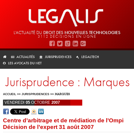
L'ACTUALITÉ DU
DROIT DES
NOUVELLES TECHNOLOGIES
3112 DÉCISIONS EN LIGNE
ACTUALITÉS
JURISPRUDENCES
LEGALTECH
LES AVOCATS DU NET
Jurisprudence : Marques
ACCUEIL
>>
JURISPRUDENCES
>>
MARQUES
VENDREDI
05
OCTOBRE
2007
Centre d’arbitrage et de médiation de l’Ompi
Décision de l’expert 31 août 2007