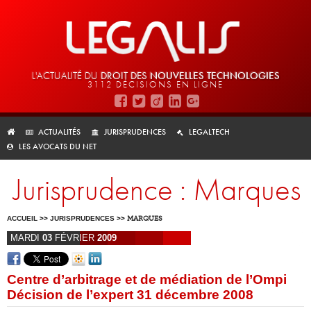
L'ACTUALITÉ DU
DROIT DES
NOUVELLES TECHNOLOGIES
3112 DÉCISIONS EN LIGNE
ACTUALITÉS
JURISPRUDENCES
LEGALTECH
LES AVOCATS DU NET
Jurisprudence : Marques
ACCUEIL
>>
JURISPRUDENCES
>>
MARQUES
MARDI
03
FÉVRIER
2009
Centre d’arbitrage et de médiation de l’Ompi
Décision de l’expert 31 décembre 2008