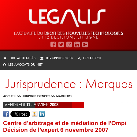
L'ACTUALITÉ DU
DROIT DES
NOUVELLES TECHNOLOGIES
3112 DÉCISIONS EN LIGNE
ACTUALITÉS
JURISPRUDENCES
LEGALTECH
LES AVOCATS DU NET
Jurisprudence : Marques
ACCUEIL
>>
JURISPRUDENCES
>>
MARQUES
VENDREDI
11
JANVIER
2008
Centre d’arbitrage et de médiation de l’Ompi
Décision de l’expert 6 novembre 2007