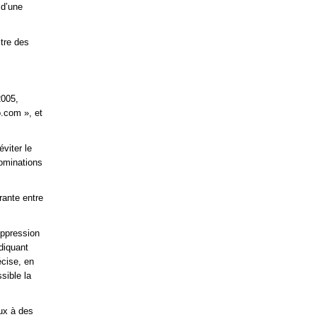
 d’une
tre des
2005,
.com », et
éviter le
nominations
rante entre
uppression
ndiquant
écise, en
sible la
eux à des