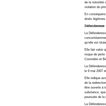
de la notoriété
violation du pr
En conséquence,
droits légitimes
Défenderesse
La Défenderesse
concomitamment
qu’elle est tit
Elle fait valoir
risque de perte 
Cosmebio et B
La Défenderesse
le 9 mai 2007 et
Elle indique av
de la redirectio
être ouverte à 
substance, que 
poursuite de la 
La Défenderesse 