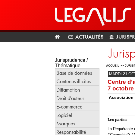
ACTUALITÉS
JURISP
Juri
Jurisprudence /
Thématique
ACCUEIL
>>
JURIS
Base de données
MARDI
21
OC
Contenus illicites
Centre d’a
7 octobre
Diffamation
Droit d'auteur
Association 
E-commerce
Logiciel
Les parties
Marques
La Requérante e
Responsabilité
(“Cosmebio”), V