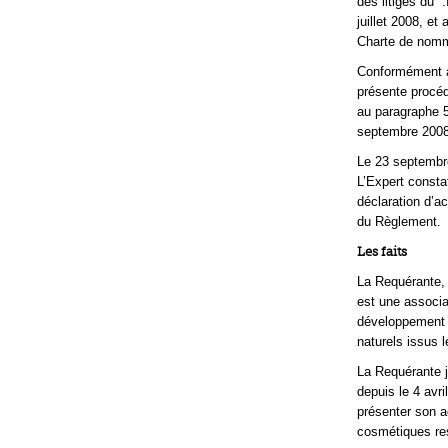
des litiges du “
juillet 2008, e
Charte de nomma
Conformément à 
présente procéd
au paragraphe 5(
septembre 2008.
Le 23 septembre
L’Expert const
déclaration d’ac
du Règlement.
Les faits
La Requérante, 
est une associa
développement d
naturels issus l
La Requérante j
depuis le 4 avr
présenter son a
cosmétiques res