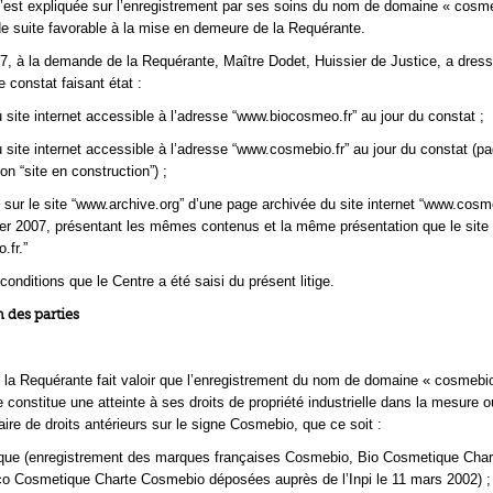
est expliquée sur l’enregistrement par ses soins du nom de domaine « cosmeb
e suite favorable à la mise en demeure de la Requérante.
007, à la demande de la Requérante, Maître Dodet, Huissier de Justice, a dres
 constat faisant état :
 site internet accessible à l’adresse “www.biocosmeo.fr” au jour du constat ;
 site internet accessible à l’adresse “www.cosmebio.fr” au jour du constat (p
ion “site en construction”) ;
e sur le site “www.archive.org” d’une page archivée du site internet “www.cosme
ier 2007, présentant les mêmes contenus et la même présentation que le site 
.fr.”
onditions que le Centre a été saisi du présent litige.
 des parties
, la Requérante fait valoir que l’enregistrement du nom de domaine « cosmebio
constitue une atteinte à ses droits de propriété industrielle dans la mesure o
tulaire de droits antérieurs sur le signe Cosmebio, que ce soit :
arque (enregistrement des marques françaises Cosmebio, Bio Cosmetique Char
o Cosmetique Charte Cosmebio déposées auprès de l’Inpi le 11 mars 2002) ;