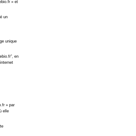
io.fr » et
sé un
age unique
bio.fr”, en
internet
.fr » par
ù elle
te