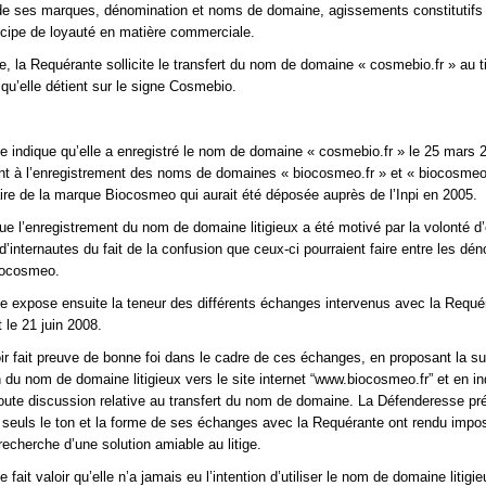
 de ses marques, dénomination et noms de domaine, agissements constitutifs
incipe de loyauté en matière commerciale.
 la Requérante sollicite le transfert du nom de domaine « cosmebio.fr » au ti
 qu’elle détient sur le signe Cosmebio.
 indique qu’elle a enregistré le nom de domaine « cosmebio.fr » le 25 mars 
 à l’enregistrement des noms de domaines « biocosmeo.fr » et « biocosmeo
ulaire de la marque Biocosmeo qui aurait été déposée auprès de l’Inpi en 2005.
 que l’enregistrement du nom de domaine litigieux a été motivé par la volonté d’
d’internautes du fait de la confusion que ceux-ci pourraient faire entre les dé
iocosmeo.
 expose ensuite la teneur des différents échanges intervenus avec la Requé
 le 21 juin 2008.
oir fait preuve de bonne foi dans le cadre de ces échanges, en proposant la s
n du nom de domaine litigieux vers le site internet “www.biocosmeo.fr” et en i
toute discussion relative au transfert du nom de domaine. La Défenderesse pr
seuls le ton et la forme de ses échanges avec la Requérante ont rendu impos
recherche d’une solution amiable au litige.
fait valoir qu’elle n’a jamais eu l’intention d’utiliser le nom de domaine litigi