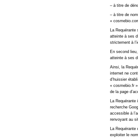
– à titre de dé
– à titre de n
« cosmebio.com
La Requérante 
atteinte à ses d
strictement à l
En second lieu, 
atteinte à ses 
Ainsi, la Requé
internet ne cont
d’huissier étab
« cosmebio.fr » 
de la page d’ac
La Requérante i
recherche Google
accessible à l’
renvoyant au si
La Requérante c
exploiter le no