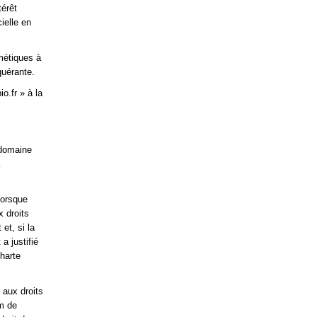
térêt
ielle en
métiques à
quérante.
o.fr » à la
 domaine
lorsque
x droits
et, si la
a justifié
Charte
 aux droits
om de