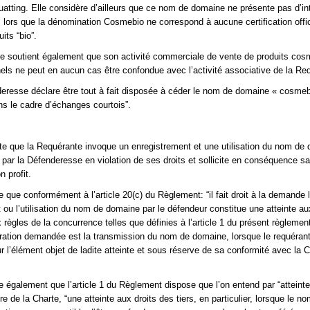
uatting. Elle considère d’ailleurs que ce nom de domaine ne présente pas d’in
lors que la dénomination Cosmebio ne correspond à aucune certification offic
its “bio”.
e soutient également que son activité commerciale de vente de produits cos
els ne peut en aucun cas être confondue avec l’activité associative de la Re
deresse déclare être tout à fait disposée à céder le nom de domaine « cosmebi
s le cadre d’échanges courtois”.
te que la Requérante invoque un enregistrement et une utilisation du nom de
 par la Défenderesse en violation de ses droits et sollicite en conséquence sa
 profit.
e que conformément à l’article 20(c) du Règlement: “il fait droit à la demande 
 ou l’utilisation du nom de domaine par le défendeur constitue une atteinte au
 règles de la concurrence telles que définies à l’article 1 du présent règlement 
ation demandée est la transmission du nom de domaine, lorsque le requérant 
r l’élément objet de ladite atteinte et sous réserve de sa conformité avec la 
le également que l’article 1 du Règlement dispose que l’on entend par “atteinte
itre de la Charte, “une atteinte aux droits des tiers, en particulier, lorsque le n