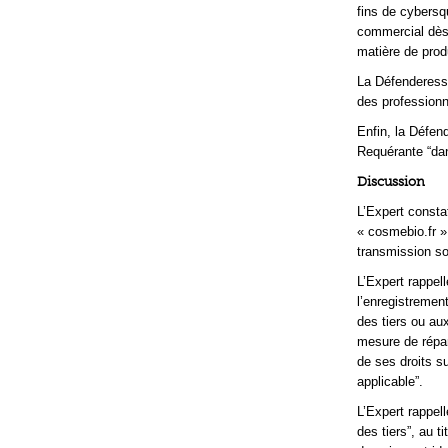
fins de cybersq
commercial dès 
matière de produ
La Défenderess
des professionn
Enfin, la Défen
Requérante “dan
Discussion
L’Expert consta
« cosmebio.fr »
transmission son
L’Expert rappell
l’enregistrement
des tiers ou aux
mesure de répar
de ses droits su
applicable”.
L’Expert rappel
des tiers”, au t