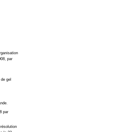
rganisation
008, par
 de gel
ande.
8 par
résolution