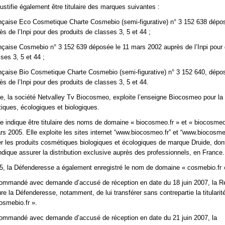
ustifie également être titulaire des marques suivantes :
nçaise Eco Cosmetique Charte Cosmebio (semi-figurative) n° 3 152 638 dépos
s de l’Inpi pour des produits de classes 3, 5 et 44 ;
nçaise Cosmebio n° 3 152 639 déposée le 11 mars 2002 auprès de l’Inpi pour
ses 3, 5 et 44 ;
nçaise Bio Cosmetique Charte Cosmebio (semi-figurative) n° 3 152 640, dépo
s de l’Inpi pour des produits de classes 3, 5 et 44.
, la société Netvalley Tv Biocosmeo, exploite l’enseigne Biocosmeo pour la
iques, écologiques et biologiques.
 indique être titulaire des noms de domaine « biocosmeo.fr » et « biocosme
rs 2005. Elle exploite les sites internet “www.biocosmeo.fr” et “www.biocosm
er les produits cosmétiques biologiques et écologiques de marque Druide, dont
dique assurer la distribution exclusive auprès des professionnels, en France.
5, la Défenderesse a également enregistré le nom de domaine « cosmebio.fr 
ecommandé avec demande d’accusé de réception en date du 18 juin 2007, la R
e la Défenderesse, notamment, de lui transférer sans contrepartie la titulari
osmebio.fr ».
ecommandé avec demande d’accusé de réception en date du 21 juin 2007, la