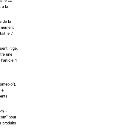
is le 22
 à la
e de la
ormément
ait le 7
ent litige.
tre une
’article 4
osmebio”),
 le
ients
om »
.com” pour
s produits