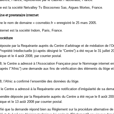
e est la société Netvalley Tv Biocosmeo Sas, Aigues Mortes, France.
 et prestataire internet
rne le nom de domaine « cosmebio.fr » enregistré le 25 mars 2005.
nternet est la société Indom, Paris, France.
rocédure
osée par la Requérante auprès du Centre d’arbitrage et de médiation de l’O
ropriété Intellectuelle (ci‑après désigné le “Centre”) a été reçue le 31 juillet 2
nique et le 4 août 2008, par courrier postal.
8, le Centre a adressé à l’Association Française pour le Nommage internet en
après l’“Afnic”) une demande aux fins de vérification des éléments du litige et
8, l’Afnic a confirmé l’ensemble des données du litige.
 le Centre a adressé à la Requérante une notification d’irrégularité de sa dem
ndée déposée par la Requérante auprès du Centre a été reçue le 8 août 200
nique et le 13 août 2008 par courrier postal.
ifié que la demande répond bien au Règlement sur la procédure alternative de 