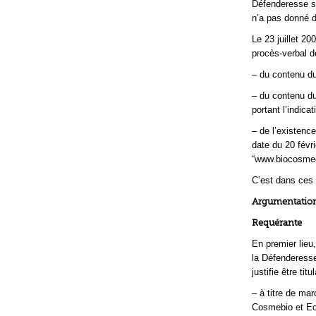
Défenderesse s’
n’a pas donné d
Le 23 juillet 2
procès-verbal de
– du contenu du
– du contenu du
portant l’indicat
– de l’existenc
date du 20 févr
“www.biocosmeo
C’est dans ces c
Argumentation
Requérante
En premier lieu
la Défenderesse 
justifie être ti
– à titre de m
Cosmebio et Ec