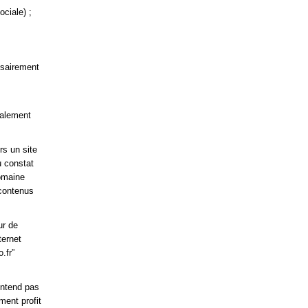
ciale) ;
ssairement
galement
rs un site
u constat
domaine
 contenus
ur de
ternet
.fr”
entend pas
ment profit