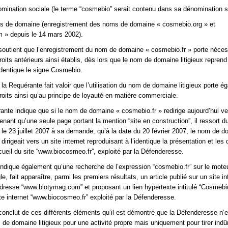
nomination sociale (le terme “cosmebio” serait contenu dans sa dénomination so
oms de domaine (enregistrement des noms de domaine « cosmebio.org » et
 » depuis le 14 mars 2002).
soutient que l’enregistrement du nom de domaine « cosmebio.fr » porte néce
roits antérieurs ainsi établis, dès lors que le nom de domaine litigieux reprend
’identique le signe Cosmebio.
la Requérante fait valoir que l’utilisation du nom de domaine litigieux porte é
droits ainsi qu’au principe de loyauté en matière commerciale.
rante indique que si le nom de domaine « cosmebio.fr » redirige aujourd’hui ve
enant qu’une seule page portant la mention “site en construction”, il ressort d
li le 23 juillet 2007 à sa demande, qu’à la date du 20 février 2007, le nom de 
dirigeait vers un site internet reproduisant à l’identique la présentation et les
cueil du site “www.biocosmeo.fr”, exploité par la Défenderesse.
ndique également qu’une recherche de l’expression “cosmebio.fr” sur le mote
, fait apparaître, parmi les premiers résultats, un article publié sur un site in
adresse “www.biotymag.com” et proposant un lien hypertexte intitulé “Cosmebio
te internet “www.biocosmeo.fr” exploité par la Défenderesse.
onclut de ces différents éléments qu’il est démontré que la Défenderesse n’
m de domaine litigieux pour une activité propre mais uniquement pour tirer indû