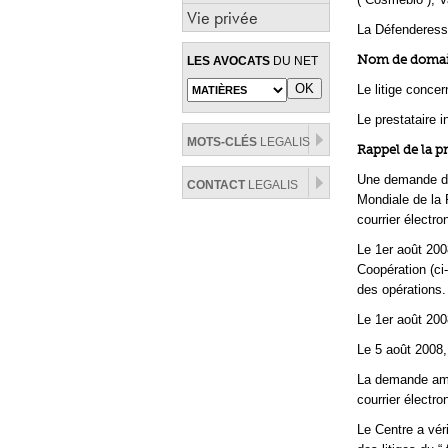
Vie privée
La Défenderess
Nom de domaine
LES AVOCATS
DU NET
Le litige conce
Le prestataire i
MOTS-CLÉS
LEGALIS
Rappel de la p
Une demande dép
CONTACT
LEGALIS
Mondiale de la P
courrier électro
Le 1er août 200
Coopération (ci‑
des opérations.
Le 1er août 200
Le 5 août 2008,
La demande ame
courrier électro
Le Centre a vér