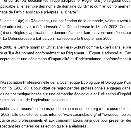
.fr” et du “.re” par décision technique (ci-après le “Règlement”) en vigueur depu
t applicable à l’ensemble des noms de domaine du “.fr” et du “.re” conformément
ge de l’Afnic applicable (ci‑après la “Charte”).
l’article 14(c) du Règlement, une notification de la demande, valant ouvertur
ure administrative, a été adressée à la Défenderesse le 18 août 2008. Conf
a) des Règles d’application, le dernier délai pour faire parvenir une réponse ét
 La Défenderesse a fait parvenir sa réponse le 6 septembre 2008.
 2008, le Centre nommait Christiane Féral-Schuhl comme Expert dans le prés
ate qu’il a été nommé conformément au Règlement. L’Expert a adressé au Cen
ceptation et une déclaration d’impartialité et d’indépendance, conformément à l
l’Association Professionnelle de la Cosmétique Ecologique et Biologique (“C
tion “loi 1901” qui a pour objet de regrouper des professionnels engagés dans
’une cosmétique basée sur une démarche écologique et l’utilisation d’ingréd
e plus possible de l’agriculture biologique.
ustifie avoir réservé les noms de domaine « cosmebio.org » et « cosmebio.c
il 2002. Elle exploite les sites internet “www.cosmebio.org” et “www.cosmebio
ctivité aux professionnels et aux consommateurs ainsi que pour présenter de
pectant les critères de sélection qu’elle a élaborés.