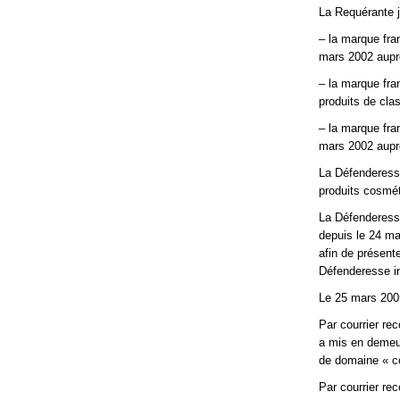
La Requérante j
– la marque fra
mars 2002 auprè
– la marque fra
produits de clas
– la marque fra
mars 2002 auprè
La Défenderesse
produits cosmét
La Défenderesse
depuis le 24 ma
afin de présent
Défenderesse in
Le 25 mars 200
Par courrier r
a mis en demeur
de domaine « c
Par courrier r