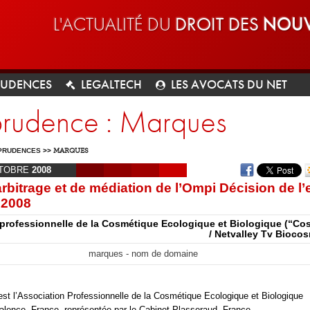
L'ACTUALITÉ DU
DROIT DES
NOUV
RUDENCES
LEGALTECH
LES AVOCATS DU NET
sprudence : Marques
PRUDENCES
>>
MARQUES
TOBRE
2008
rbitrage et de médiation de l’Ompi Décision de l’
 2008
professionnelle de la Cosmétique Ecologique et Biologique (“Co
/ Netvalley Tv Bioco
marques - nom de domaine
st l’Association Professionnelle de la Cosmétique Ecologique et Biologique
alence, France, représentée par le Cabinet Plasseraud, France.