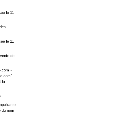
ée le 11
 des
sée le 11
 vente de
o.com »
eo.com”
 la
».
equérante
té du nom