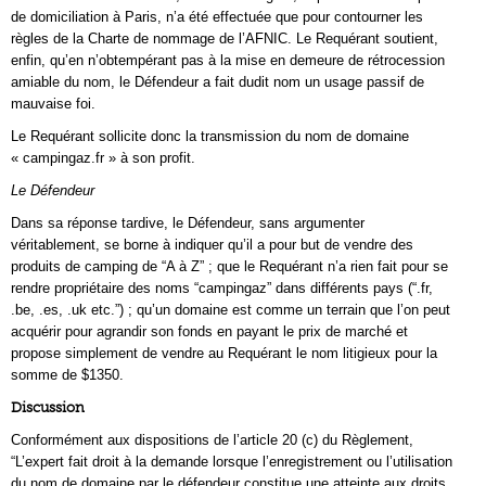
de domiciliation à Paris, n’a été effectuée que pour contourner les
règles de la Charte de nommage de l’AFNIC. Le Requérant soutient,
enfin, qu’en n’obtempérant pas à la mise en demeure de rétrocession
amiable du nom, le Défendeur a fait dudit nom un usage passif de
mauvaise foi.
Le Requérant sollicite donc la transmission du nom de domaine
« campingaz.fr » à son profit.
Le Défendeur
Dans sa réponse tardive, le Défendeur, sans argumenter
véritablement, se borne à indiquer qu’il a pour but de vendre des
produits de camping de “A à Z” ; que le Requérant n’a rien fait pour se
rendre propriétaire des noms “campingaz” dans différents pays (“.fr,
.be, .es, .uk etc.”) ; qu’un domaine est comme un terrain que l’on peut
acquérir pour agrandir son fonds en payant le prix de marché et
propose simplement de vendre au Requérant le nom litigieux pour la
somme de $1350.
Discussion
Conformément aux dispositions de l’article 20 (c) du Règlement,
“L’expert fait droit à la demande lorsque l’enregistrement ou l’utilisation
du nom de domaine par le défendeur constitue une atteinte aux droits