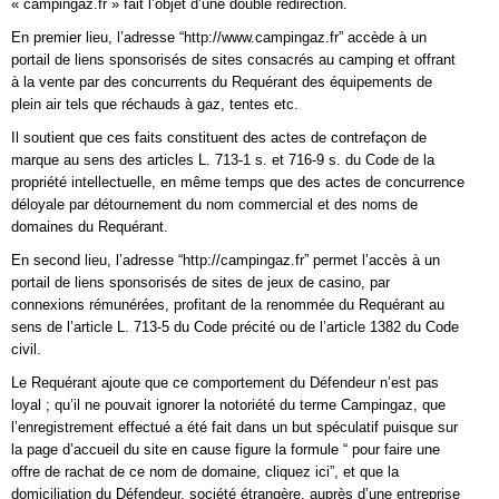
« campingaz.fr » fait l’objet d’une double redirection.
En premier lieu, l’adresse “http://www.campingaz.fr” accède à un
portail de liens sponsorisés de sites consacrés au camping et offrant
à la vente par des concurrents du Requérant des équipements de
plein air tels que réchauds à gaz, tentes etc.
Il soutient que ces faits constituent des actes de contrefaçon de
marque au sens des articles L. 713-1 s. et 716-9 s. du Code de la
propriété intellectuelle, en même temps que des actes de concurrence
déloyale par détournement du nom commercial et des noms de
domaines du Requérant.
En second lieu, l’adresse “http://campingaz.fr” permet l’accès à un
portail de liens sponsorisés de sites de jeux de casino, par
connexions rémunérées, profitant de la renommée du Requérant au
sens de l’article L. 713-5 du Code précité ou de l’article 1382 du Code
civil.
Le Requérant ajoute que ce comportement du Défendeur n’est pas
loyal ; qu’il ne pouvait ignorer la notoriété du terme Campingaz, que
l’enregistrement effectué a été fait dans un but spéculatif puisque sur
la page d’accueil du site en cause figure la formule “ pour faire une
offre de rachat de ce nom de domaine, cliquez ici”, et que la
domiciliation du Défendeur, société étrangère, auprès d’une entreprise