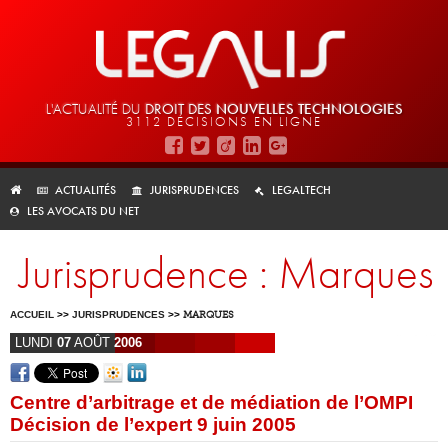
L'ACTUALITÉ DU
DROIT DES
NOUVELLES TECHNOLOGIES
3112 DÉCISIONS EN LIGNE
ACTUALITÉS
JURISPRUDENCES
LEGALTECH
LES AVOCATS DU NET
Jurisprudence : Marques
ACCUEIL
>>
JURISPRUDENCES
>>
MARQUES
LUNDI
07
AOÛT
2006
Centre d’arbitrage et de médiation de l’OMPI
Décision de l’expert 9 juin 2005